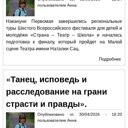
пользователем
Анна
Накануне Первомая завершились региональные
туры Шестого Всероссийского фестиваля для детей и
молодёжи «Страна – Театр – Школа» и началась
подготовка к финалу, который пройдет на Малой
сцене Театра имени Наталии Сац.
Подробнее
о
Все
фе
«Танец, исповедь и
для
мо
расследование на грани
«Ст
Теа
страсти и правды».
Шко
Опубликовано
чт, 30/04/2026 - 16:20
пользователем
Анна