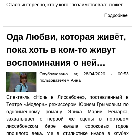
Стало интересно, кто у кого "позаимствовал" сюжет.
Подробнее
о
«Д
и
Ода Любви, которая живёт,
Эд
пока хоть в ком-то живут
воспоминания о ней…
Опубликовано
вт, 28/04/2026 - 00:53
пользователем
Анна
Спектакль «Ночь в Лиссабоне», поставленный в
Театре «Модерн» режиссёром Юрием Грымовым по
одноимённому роману Эриха Марии Ремарка,
захватывает с первой же сцены в портовом
лиссабонском баре начала сороковых годов
прошлого века, где в стилистике нуара в клубах