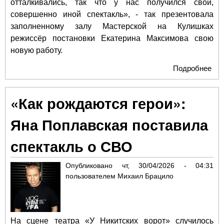
отталкивались, так что у нас получился свой,
совершенно иной спектакль», - так презентовала
заполненному залу Мастерской на Кулишках
режиссёр постановки Екатерина Максимова свою
новую работу.
Подробнее
о «
исп
рас
«Как рождаются герои»:
на 
стр
Яна Поплавская поставила
пра
спектакль о СВО
Опубликовано
чт, 30/04/2026 - 04:31
пользователем
Михаил Брацило
На сцене театра «У Никитских ворот» случилось