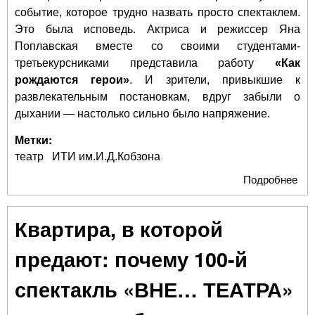
событие, которое трудно назвать просто спектаклем.
Это была исповедь. Актриса и режиссер Яна
Поплавская вместе со своими студентами-
третьекурсниками представила работу
«Как
рождаются герои»
. И зрители, привыкшие к
развлекательным постановкам, вдруг забыли о
дыхании — настолько сильно было напряжение.
Метки:
театр
ИТИ им.И.Д.Кобзона
Подробнее
о «
ро
гер
Квартира, в которой
По
пос
предают: почему 100-й
спе
СВ
спектакль «ВНЕ… ТЕАТРА»