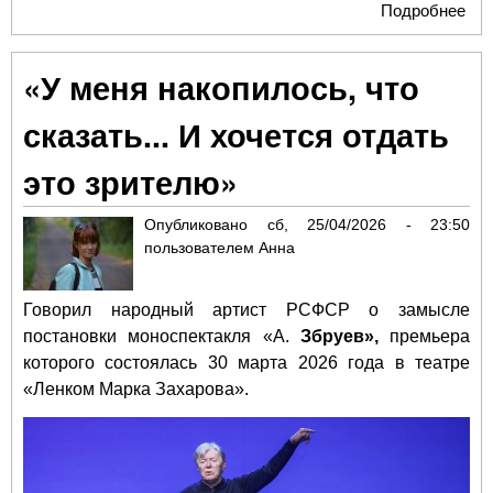
Подробнее
о
«Ка
пре
«У меня накопилось, что
в т
на
сказать... И хочется отдать
Тру
это зрителю»
Опубликовано
сб, 25/04/2026 - 23:50
пользователем
Анна
Говорил народный артист РСФСР о замысле
постановки моноспектакля «А.
Збруев»,
премьера
которого состоялась 30 марта 2026 года в театре
«Ленком Марка Захарова».