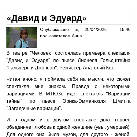
Ква
в к
«Давид и Эдуард»
пре
по
Опубликовано
вт, 28/04/2026 - 15:46
100
пользователем
Анна
спе
«В
ТЕ
В театре "Человек" состоялась премьера спектакля
зас
"Давид и Эдуард" по пьесе Лионеля Гольдштейна
боя
"Гальперн и Джонсон". Режиссёр Анатолий Кот.
поэ
Мы
Читая анонс, я поймала себя на мысли, что сюжет
спектакля мне знаком. Правда с некоторыми
вариациями. В МТЮЗе идет спектакль "Вариации
тайны" по пьесе Эрика-Эмманюэля Шмитта
"Загадочные вариации".
И в одном и в другом спектакле двух героев
объединяет любовь к одной женщине (увы, умершей).
Для одного она была музой, для другого - женой.