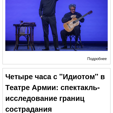
Подробнее
о «
нак
что
Четыре часа с "Идиотом" в
ска
хоч
Театре Армии: спектакль-
отд
зри
исследование границ
сострадания