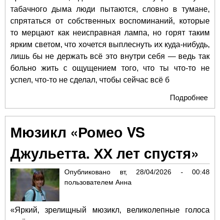
табачного дыма люди пытаются, словно в тумане,
спрятаться от собственных воспоминаний, которые
то мерцают как неисправная лампа, но горят таким
ярким светом, что хочется выплеснуть их куда-нибудь,
лишь бы не держать всё это внутри себя — ведь так
больно жить с ощущением того, что ты что-то не
успел, что-то не сделал, чтобы сейчас всё б
Подробнее
о О
кот
жив
Мюзикл «Ромео VS
хот
жив
Джульетта. ХХ лет спустя»
вос
о 
Опубликовано
вт, 28/04/2026 - 00:48
пользователем
Анна
«Яркий, зрелищный мюзикл, великолепные голоса