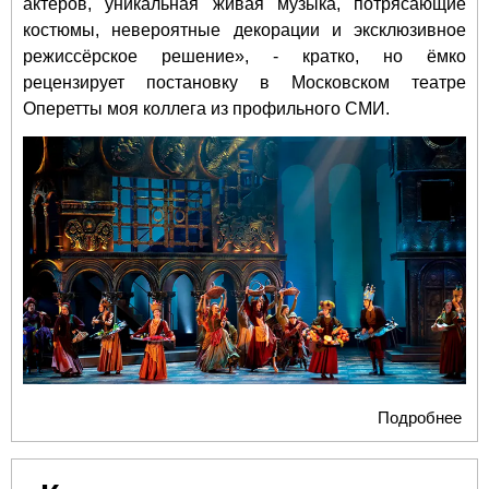
актёров, уникальная живая музыка, потрясающие
костюмы, невероятные декорации и эксклюзивное
режиссёрское решение», - кратко, но ёмко
рецензирует постановку в Московском театре
Оперетты моя коллега из профильного СМИ.
Подробнее
о 
«Р
Джу