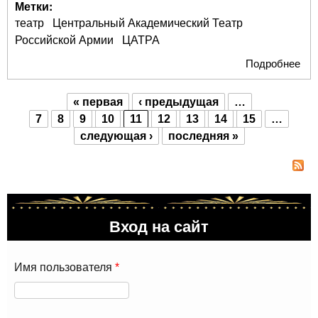
Метки:
театр
Центральный Академический Театр
Российской Армии
ЦАТРА
Подробнее
о Ч
час
"Ид
« первая
‹ предыдущая
…
Теа
Страницы
7
8
9
10
11
12
13
14
15
…
Арм
следующая ›
последняя »
спе
исс
гра
сос
Вход на сайт
Имя пользователя
*