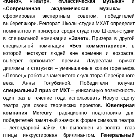
«Кино», «Театр», «Классическая музыка» и
«Современная академическая музыка»
–
сформирован экспертным советом, победителей
выберет жюри. Ректорат Школы-студии МХАТ определит
номинантов и призеров среди студентов Школы-студии
в специальной номинации
«Зачет».
Призера в другой
специальной номинации
«Без комментариев»,
в
которой чествуют людей вне времени и возраста,
выберет оргкомитет премии. Лауреатам вручат
дипломы и статуэтки – уменьшенные копии горельефа
«Пловец» работы знаменитого скульптора Серебряного
века Анны Голубкиной. Победители получат
специальный приз от МХТ
– уникальную возможность
один раз в течение года использовать Новую сцену
театра для своих творческих проектов.
Ювелирная
компания Mercury
традиционно подготовила для
победителей памятный значок в форме символа театра
– легендарной чайки. Он выполнен из золота, глаз
птицы инкрустирован бриллиантом
. Генеральный