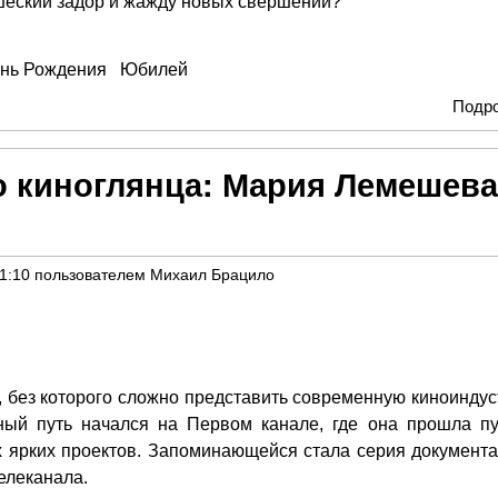
шеский задор и жажду новых свершений?
нь Рождения
Юбилей
Подр
о киноглянца: Мария Лемешева
21:10
пользователем
Михаил Брацило
к, без которого сложно представить современную киноиндус
й путь начался на Первом канале, где она прошла пу
х ярких проектов. Запоминающейся стала серия документа
телеканала.