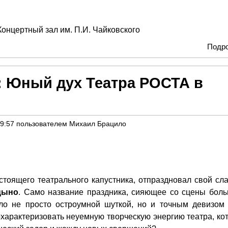
Концертный зал им. П.И. Чайковского
Подр
: Юный дух Театра РОСТА в
19:57
пользователем
Михаил Брацило
стоящего театрального капустника, отпраздновал свой сл
цыно
. Само название праздника, сияющее со сцены бол
о не просто остроумной шуткой, но и точным девизом 
 охарактеризовать неуемную творческую энергию театра, ко