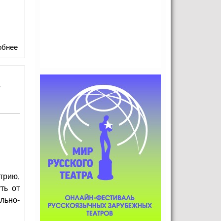
обнее
о «Нам недоСТАточно!»: Юный дух Театра РОСТА в
Царицыно
трию,
ть от
льно-