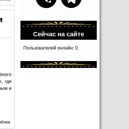
Рождения на родной театральной сцене
м
Сейчас на сайте
Пользователей онлайн: 0.
ёного
, где
ным и
обнее
о Юбилейный концерт Владимира Кузьмина в Зелёном
театре ВДНХ