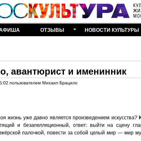
Перейти к основному
содержанию
АФИША
ОТЗЫВЫ
НОВОСТИ КУЛЬТУРЫ
о, авантюрист и именинник
5:02
пользователем
Михаил Брацило
воя жизнь уже давно является произведением искусства?
тящий и безапелляционный, ответ: выйти на сцену гла
ижёрской палочкой, повести за собой целый мир — мир му