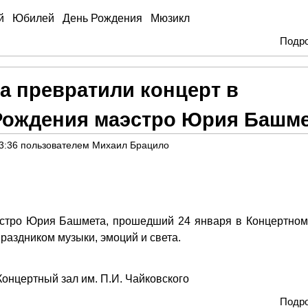
й
Юбилей
День Рождения
Мюзикл
Подр
ка превратили концерт в
Рождения маэстро Юрия Башм
3:36
пользователем
Михаил Брацило
стро Юрия Башмета, прошедший 24 января в Концертном
праздником музыки, эмоций и света.
Концертный зал им. П.И. Чайковского
Подр