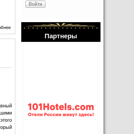
обнее
о Юрий Башмет: Маэстро, авантюрист и именинник
Партнеры
авный
ьшими
этого
торый