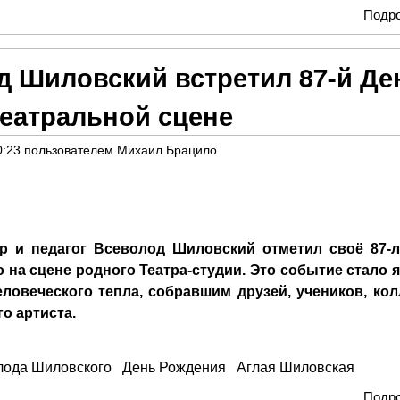
Подр
д Шиловский встретил 87-й Де
театральной сцене
0:23
пользователем
Михаил Брацило
р и педагог Всеволод Шиловский отметил своё 87-л
на сцене родного Театра-студии. Это событие стало 
еловеческого тепла, собравшим друзей, учеников, кол
о артиста.
лода Шиловского
День Рождения
Аглая Шиловская
Подр