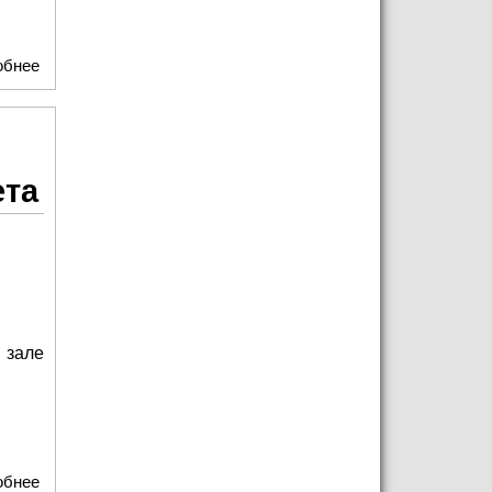
обнее
о Тайны семейной истории и яркие моменты: Как в Театре
Оперетты отметили юбилей Максима Дунаевского
ета
 зале
обнее
о Как магия света и звука превратили концерт в