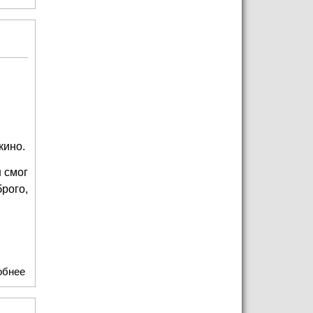
незабываемый День Рождения маэстро Юрия Башмета
кино.
 смог
рого,
обнее
о Александр Михайлов: "У меня совесть чиста!"