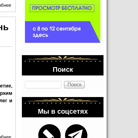
обнее
о Визионер российского киноглянца: Мария Лемешева
празднует юбилей
нь
Поиск
Поиск
етие,
ярким
лег и
Мы в соцсетях
обнее
о Душа сцены: Всеволод Шиловский встретил 87-й День