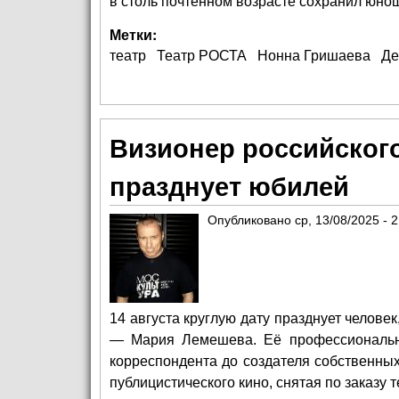
в столь почтенном возрасте сохранил юно
Метки:
театр
Театр РОСТА
Нонна Гришаева
Де
Визионер российског
празднует юбилей
Опубликовано
ср, 13/08/2025 - 
14 августа круглую дату празднует челове
— Мария Лемешева. Её профессиональны
корреспондента до создателя собственны
публицистического кино, снятая по заказу 