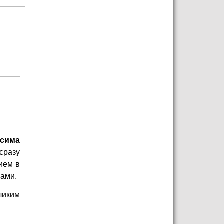
сима
сразу
ием в
рами.
ликим