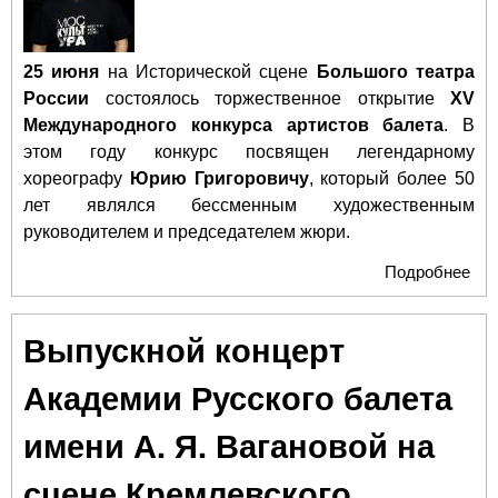
25 июня
на Исторической сцене
Большого театра
России
состоялось торжественное открытие
XV
Международного конкурса артистов балета
. В
этом году конкурс посвящен легендарному
хореографу
Юрию Григоровичу
, который более 50
лет являлся бессменным художественным
руководителем и председателем жюри.
Подробнее
о X
Ме
кон
Выпускной концерт
арт
в М
Академии Русского балета
отк
имени А. Я. Вагановой на
сцене Кремлевского