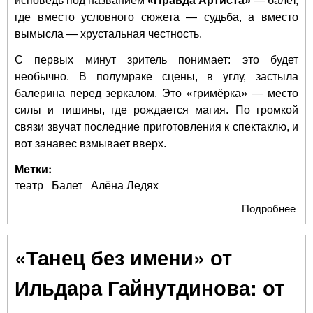
исповедь под названием
«Правда Артиста»
— балет,
где вместо условного сюжета — судьба, а вместо
вымысла — хрустальная честность.
С первых минут зритель понимает: это будет
необычно. В полумраке сцены, в углу, застыла
балерина перед зеркалом. Это «гримёрка» — место
силы и тишины, где рождается магия. По громкой
связи звучат последние приготовления к спектаклю, и
вот занавес взмывает вверх.
Метки:
театр
Балет
Алёна Ледях
Подробнее
о «
Арт
Ал
«Танец без имени» от
Лед
Тр
Ильдара Гайнутдинова: от
ро
в б