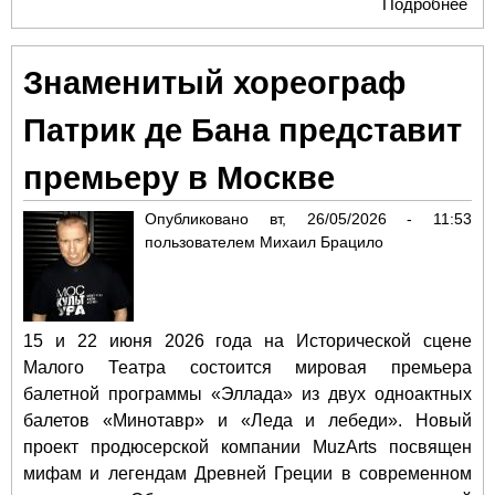
Подробнее
о В
кон
Ак
Знаменитый хореограф
Рус
бал
Патрик де Бана представит
А. 
Ваг
премьеру в Москве
сце
Кре
Опубликовано
вт, 26/05/2026 - 11:53
дв
пользователем
Михаил Брацило
15 и 22 июня 2026 года на Исторической сцене
Малого Театра состоится мировая премьера
балетной программы «Эллада» из двух одноактных
балетов «Минотавр» и «Леда и лебеди». Новый
проект продюсерской компании MuzArts посвящен
мифам и легендам Древней Греции в современном