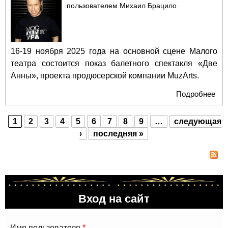
пользователем
Михаил Брацило
16-19 ноября 2025 года на основной сцене Малого
театра состоится показ балетного спектакля «Две
Анны», проекта продюсерской компании MuzArts.
Подробнее
о "
Ан
Ах
1
2
3
4
5
6
7
8
9
…
следующая
и П
Страницы
›
последняя »
сно
вст
в 
теа
Вход на сайт
Имя пользователя
*