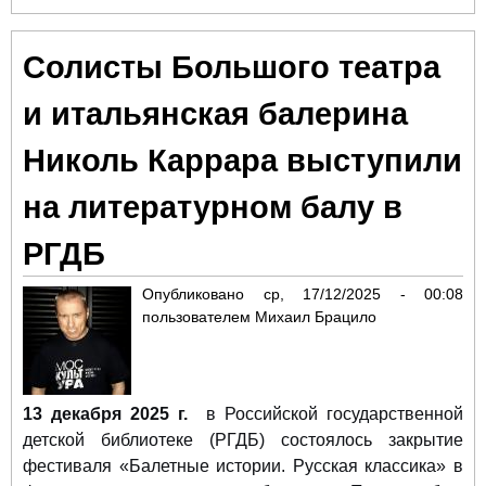
Пр
сез
Солисты Большого театра
гла
«Щ
и итальянская балерина
Мо
отк
Николь Каррара выступили
МА
на литературном балу в
РГДБ
Опубликовано
ср, 17/12/2025 - 00:08
пользователем
Михаил Брацило
13 декабря 2025 г.
в Российской государственной
детской библиотеке (РГДБ) состоялось закрытие
фестиваля «Балетные истории. Русская классика» в