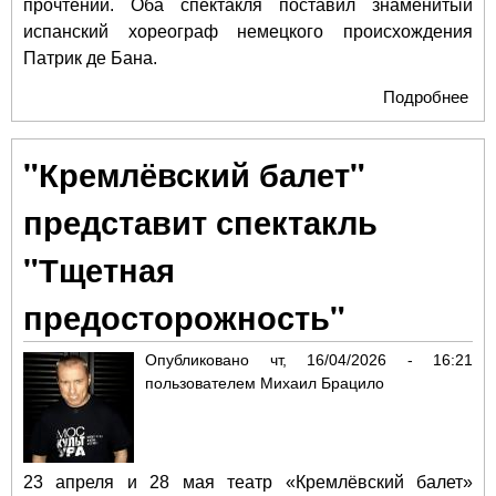
прочтении. Оба спектакля поставил знаменитый
испанский хореограф немецкого происхождения
Патрик де Бана.
Подробнее
о
Зн
хор
"Кремлёвский балет"
Пат
Ба
представит спектакль
пре
пре
"Тщетная
Мо
предосторожность"
Опубликовано
чт, 16/04/2026 - 16:21
пользователем
Михаил Брацило
23 апреля и 28 мая театр «Кремлёвский балет»