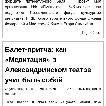
формате литературного бала. Проект был
организован НФ «Пушкинская библиотека» при
поддержке Президентского фонда культурных
инициатив, РГДБ, благотворительного фонда Оксаны
Федоровой и Мастерской балета Егора Симачёва.
Подробнее
о С
Бо
теа
Балет-притча: как
ита
бал
«Медитация» в
Ни
Кар
Александринском театре
выс
лит
учит быть собой
бал
Опубликовано
ср, 26/11/2025 - 12:44
пользователем
moscultura.ru
18-го ноября
II Фестиваль искусств имени Ф.И.