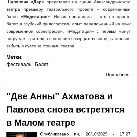
Шаляпина «Дар»
представил на сцене Александринского
театра премьеру театрального проекта – современный
балет
«Медитация»
. Новая постановка – это не просто
балет, а глубокий философский опыт, переложенный на язык
современной хореографии. «Медитация» с первых минут
погружает зрителя в состояние созерцательности, заставляя
забыть о суете за стенами театра.
Метки:
фестиваль
Балет
Подробнее
о Б
как
в
"Две Анны" Ахматова и
Ал
теа
Павлова снова встретятся
соб
в Малом театре
Опубликовано
пн, 20/10/2025 - 17:27