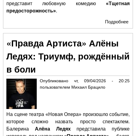
представит любовную комедию
«Тщетная
предосторожность»
.
Подробнее
о "
бал
спе
«Правда Артиста» Алёны
"Тщ
пре
Ледях: Триумф, рождённый
в боли
Опубликовано
чт, 09/04/2026 - 20:25
пользователем
Михаил Брацило
На сцене театра «Новая Опера» произошло событие,
которое сложно назвать просто спектаклем.
Балерина
Алёна Ледях
представила публике