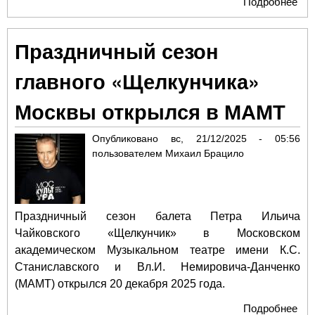
Подробнее
о «
име
Ил
Праздничный сезон
Гай
от 
главного «Щелкунчика»
тан
Кре
Москвы открылся в МАМТ
дв
Опубликовано
вс, 21/12/2025 - 05:56
пользователем
Михаил Брацило
Праздничный сезон балета Петра Ильича
Чайковского «Щелкунчик» в Московском
академическом Музыкальном театре имени К.С.
Станиславского и Вл.И. Немировича-Данченко
(МАМТ) открылся 20 декабря 2025 года.
Подробнее
о