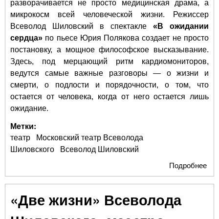
разворачивается не просто медицинская драма, а
микрокосм всей человеческой жизни. Режиссер
Всеволод Шиловский в спектакле
«В ожидании
сердца»
по пьесе Юрия Полякова создает не просто
постановку, а мощное философское высказывание.
Здесь, под мерцающий ритм кардиомониторов,
ведутся самые важные разговоры — о жизни и
смерти, о подлости и порядочности, о том, что
остается от человека, когда от него остается лишь
ожидание.
Метки:
театр
Московский театр Всеволода
Шиловского
Всеволод Шиловский
Подробнее
о "
ож
сер
«Две жизни» Всеволода
цен
ми