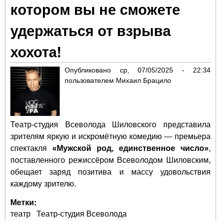
котором вы не сможете
на 
теа
удержаться от взрыва
сце
хохота!
Опубликовано
ср, 07/05/2025 - 22:34
пользователем
Михаил Брацило
Театр-студия Всеволода Шиловского представила
зрителям яркую и искромётную комедию — премьера
спектакля
«Мужской род, единственное число»
,
поставленного режиссёром Всеволодом Шиловским,
обещает заряд позитива и массу удовольствия
каждому зрителю.
Метки:
театр
Театр-студия Всеволода