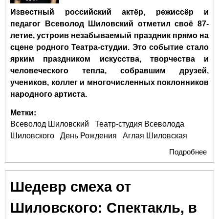
Известный российский актёр, режиссёр и
педагог Всеволод Шиловский отметил своё 87-
летие, устроив незабываемый праздник прямо на
сцене родного Театра-студии. Это событие стало
ярким праздником искусства, творчества и
человеческого тепла, собравшим друзей,
учеников, коллег и многочисленных поклонников
народного артиста.
Метки:
Всеволод Шиловский
Театр-студия Всеволода
Шиловского
День Рождения
Аглая Шиловская
Подробнее
о 
сце
Вс
Шедевр смеха от
Ши
вст
Шиловского: Спектакль, в
87-
Ро