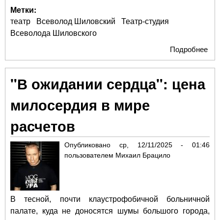
Метки:
театр
Всеволод Шиловский
Театр-студия
Всеволода Шиловского
Подробнее
о
За
Вс
"В ожидании сердца": цена
Ши
милосердия в мире
расчетов
Опубликовано
ср, 12/11/2025 - 01:46
пользователем
Михаил Брацило
В тесной, почти клаустрофобичной больничной
палате, куда не доносятся шумы большого города,