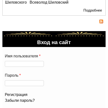
Шиловского
Всеволод Шиловский
Подробнее
о 
сме
Шил
Спе
в к
вы 
Вход на сайт
см
уде
от 
Имя пользователя
*
хох
Пароль
*
Регистрация
Забыли пароль?