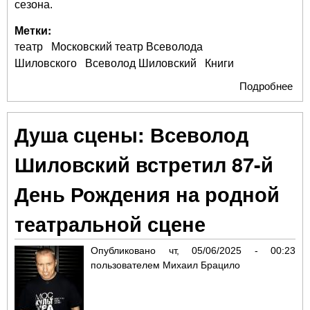
сезона.
Метки:
театр
Московский театр Всеволода
Шиловского
Всеволод Шиловский
Книги
Подробнее
о «
жиз
Вс
Душа сцены: Всеволод
Шил
маэ
Шиловский встретил 87-й
отк
та
День Рождения на родной
зак
театральной сцене
Опубликовано
чт, 05/06/2025 - 00:23
пользователем
Михаил Брацило