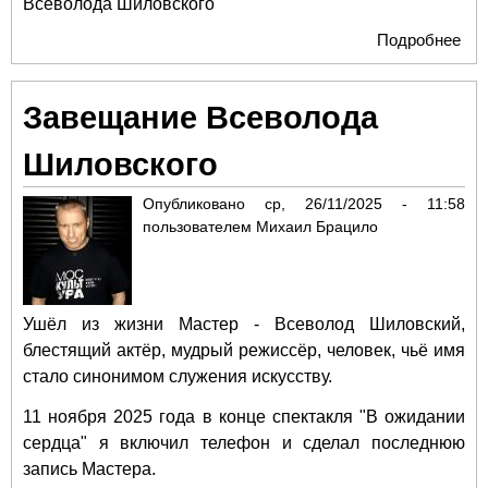
Всеволода Шиловского
Подробнее
о «
мож
рус
Завещание Всеволода
теа
вме
Шиловского
дет
цен
Опубликовано
ср, 26/11/2025 - 11:58
Мо
пользователем
Михаил Брацило
вс
Вс
Ши
Ушёл из жизни Мастер - Всеволод Шиловский,
блестящий актёр, мудрый режиссёр, человек, чьё имя
стало синонимом служения искусству.
11 ноября 2025 года в конце спектакля "В ожидании
сердца" я включил телефон и сделал последнюю
запись Мастера.