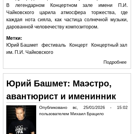
В легендарном Концертном зале имени П.И.
Чайковского царила атмосфера торжества, где
каждая нота сияла, как частица солнечной музыки,
дарованной человечеству композитором.
Метки:
Юрий Башмет
фестиваль
Концерт
Концертный зал
им. П.И. Чайковского
Подробнее
о С
Кер
Моц
Юрий Башмет: Маэстро,
«Сп
но 
авантюрист и именинник
поп
Опубликовано
вс, 25/01/2026 - 15:02
пользователем
Михаил Брацило