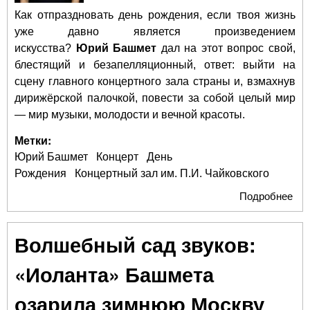
Как отпраздновать день рождения, если твоя жизнь
уже давно является произведением
искусства?
Юрий Башмет
дал на этот вопрос свой,
блестящий и безапелляционный, ответ: выйти на
сцену главного концертного зала страны и, взмахнув
дирижёрской палочкой, повести за собой целый мир
— мир музыки, молодости и вечной красоты.
Метки:
Юрий Башмет
Концерт
День
Рождения
Концертный зал им. П.И. Чайковского
Подробнее
о 
Ба
Маэ
Волшебный сад звуков:
ава
и
«Иоланта» Башмета
име
озарила зимнюю Москву