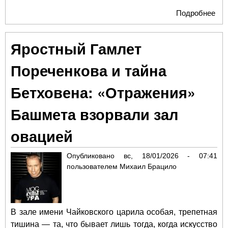
Подробнее
о
Во
сад
Яростный Гамлет
«И
Ба
Пореченкова и тайна
оза
зи
Бетховена: «Отражения»
Мо
Башмета взорвали зал
овацией
Опубликовано
вс, 18/01/2026 - 07:41
пользователем
Михаил Брацило
В зале имени Чайковского царила особая, трепетная
тишина — та, что бывает лишь тогда, когда искусство