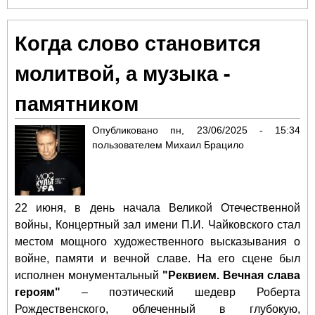
ИС
ВО
Когда слово становится
ИМ
ОТ
молитвой, а музыка -
КО
СЦ
памятником
РО
Опубликовано
пн, 23/06/2025 - 15:34
пользователем
Михаил Брацило
22 июня, в день начала Великой Отечественной
войны, Концертный зал имени П.И. Чайковского стал
местом мощного художественного высказывания о
войне, памяти и вечной славе. На его сцене был
исполнен монументальный
"Реквием. Вечная слава
героям"
– поэтический шедевр Роберта
Рождественского, облеченный в глубокую,