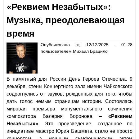
«Реквием Незабытых»:
и т
Бет
Музыка, преодолевающая
«О
Ба
время
взо
ова
Опубликовано
пт, 12/12/2025 - 01:28
пользователем
Михаил Брацило
В памятный для России День Героев Отечества, 9
декабря, стены Концертного зала имени Чайковского
содрогнулись от звуков, рожденных для того, чтобы
дать голос немым страницам истории. Состоялась
мировая премьера монументального сочинения
композитора Валерия Воронова –
«Реквием
Незабытых»
. Это произведение, созданное по
инициативе маэстро Юрия Башмета, стало не просто
концертом, а мощным симфоническим актом