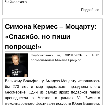
Чайковского
Подробнее
о «
Мо
дл
Симона Кермес – Моцарту:
юби
Ан
«Спасибо, но пиши
Ме
"ко
попроще!»
Ал
Чай
Опубликовано
пт, 30/01/2026 - 16:01
пользователем
Михаил Брацило
Великому Вольфгангу Амадею Моцарту исполнилось
бы 270 лет, и мир продолжает праздновать его
бессмертие. Один из самых ярких подарков гению
преподнесли в Москве, в рамках VII Зимнего
международного фестиваля искусств Юрия Башмета.