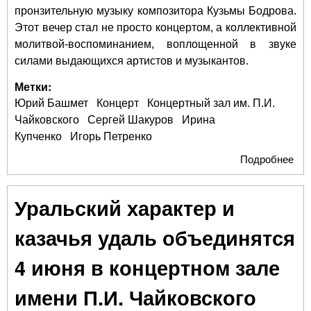
пронзительную музыку композитора Кузьмы Бодрова.
Этот вечер стал не просто концертом, а коллективной
молитвой-воспоминанием, воплощенной в звуке
силами выдающихся артистов и музыкантов.
Метки:
Юрий Башмет
Концерт
Концертный зал им. П.И.
Чайковского
Сергей Шакуров
Ирина
Купченко
Игорь Петренко
Подробнее
о К
сло
ста
Уральский характер и
мол
муз
казачья удаль объединятся
пам
4 июня в концертном зале
имени П.И. Чайковского