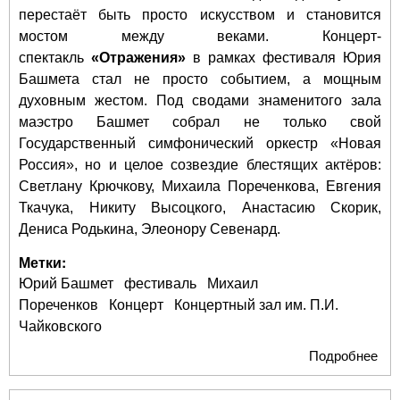
перестаёт быть просто искусством и становится
мостом между веками. Концерт-
спектакль
«Отражения»
в рамках фестиваля Юрия
Башмета стал не просто событием, а мощным
духовным жестом. Под сводами знаменитого зала
маэстро Башмет собрал не только свой
Государственный симфонический оркестр «Новая
Россия», но и целое созвездие блестящих актёров:
Светлану Крючкову, Михаила Пореченкова, Евгения
Ткачука, Никиту Высоцкого, Анастасию Скорик,
Дениса Родькина, Элеонору Севенард.
Метки:
Юрий Башмет
фестиваль
Михаил
Пореченков
Концерт
Концертный зал им. П.И.
Чайковского
Подробнее
о Я
Гам
Пор