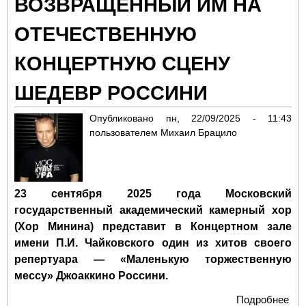
ВОЗВРАЩЕННЫЙ ИМ НА
Ва
Вор
ОТЕЧЕСТВЕННУЮ
Ю.
КОНЦЕРТНУЮ СЦЕНУ
ШЕДЕВР РОССИНИ
Опубликовано
пн, 22/09/2025 - 11:43
пользователем
Михаил Брацило
23 сентября 2025 года Московский
государственный академический камерный хор
(Хор Минина) представит в Концертном зале
имени П.И. Чайковского один из хитов своего
репертуара — «Маленькую торжественную
мессу» Джоаккино Россини.
Подробнее
о 