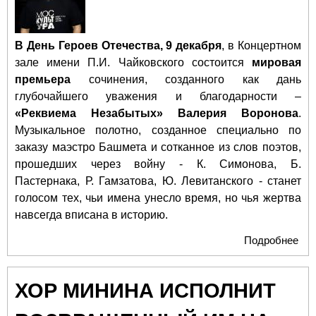
В День Героев Отечества, 9 декабря
, в Концертном
зале имени П.И. Чайковского состоится
мировая
премьера
сочинения, созданного как дань
глубочайшего уважения и благодарности –
«Реквиема Незабытых» Валерия Воронова
.
Музыкальное полотно, созданное специально по
заказу маэстро Башмета и сотканное из слов поэтов,
прошедших через войну - К. Симонова, Б.
Пастернака, Р. Гамзатова, Ю. Левитанского - станет
голосом тех, чьи имена унесло время, но чья жертва
навсегда вписана в историю.
Подробнее
о 9
- м
пре
ХОР МИНИНА ИСПОЛНИТ
"Ре
Не