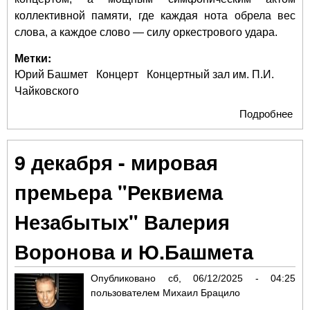
коллективной памяти, где каждая нота обрела вес
слова, а каждое слово — силу оркестрового удара.
Метки:
Юрий Башмет
Концерт
Концертный зал им. П.И.
Чайковского
Подробнее
о «
Не
Му
9 декабря - мировая
пр
вр
премьера "Реквиема
Незабытых" Валерия
Воронова и Ю.Башмета
Опубликовано
сб, 06/12/2025 - 04:25
пользователем
Михаил Брацило