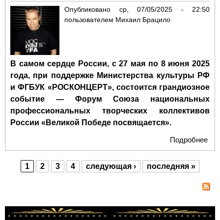
Опубликовано
ср, 07/05/2025 - 22:50
пользователем
Михаил Брацило
В самом сердце России, с 27 мая по 8 июня 2025
года, при поддержке Министерства культуры РФ
и ФГБУК «РОСКОНЦЕРТ», состоится грандиозное
событие — Форум Союза национальных
профессиональных творческих коллективов
России «Великой Победе посвящается».
Подробнее
о У
хар
каз
1
2
3
4
следующая ›
последняя »
уд
Страницы
объ
4 и
кон
зал