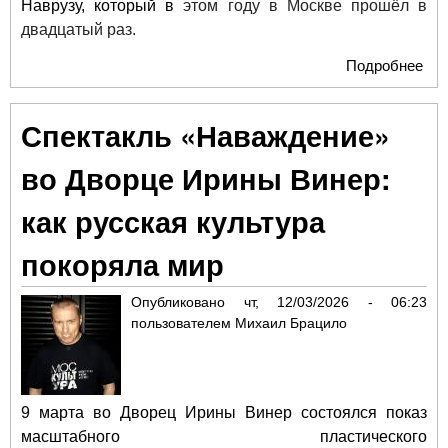
Наврузу, который в
этом году в Москве прошёл в
двадцатый раз.
Подробнее
о
Пра
ве
Спектакль «Наваждение»
«М
—
во Дворце Ирины Винер:
сто
Нав
как русская культура
про
фо
покоряла мир
онл
Опубликовано
чт, 12/03/2026 - 06:23
пользователем
Михаил Брацило
9 марта во Дворец Ирины Винер состоялся показ
масштабного пластического