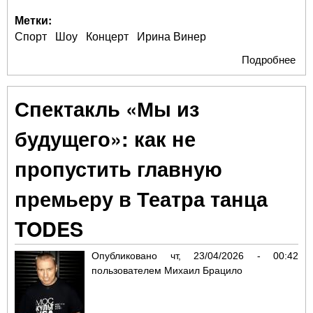
Метки:
Спорт
Шоу
Концерт
Ирина Винер
Подробнее
о 
уче
ист
Спектакль «Мы из
по
шо
будущего»: как не
Ир
Ви
пропустить главную
до
уви
премьеру в Театра танца
ка
TODES
Опубликовано
чт, 23/04/2026 - 00:42
пользователем
Михаил Брацило