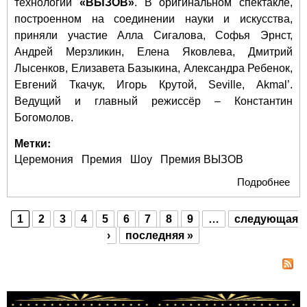
технологий
«ВЫЗОВ»
. В оригинальном спектакле,
построенном на соединении науки и искусства,
приняли участие Алла Сигалова, Софья Эрнст,
Андрей Мерзликин, Елена Яковлева, Дмитрий
Лысенков, Елизавета Базыкина, Александра Ребенок,
Евгений Ткачук, Игорь Крутой, Seville, Akmal’.
Ведущий и главный режиссёр – Константин
Богомолов.
Метки:
Церемония
Премия
Шоу
Премия ВЫЗОВ
Подробнее
о В
Мо
наг
1
2
3
4
5
6
7
8
9
…
следующая
лау
Страницы
›
последняя »
пр
«В
202