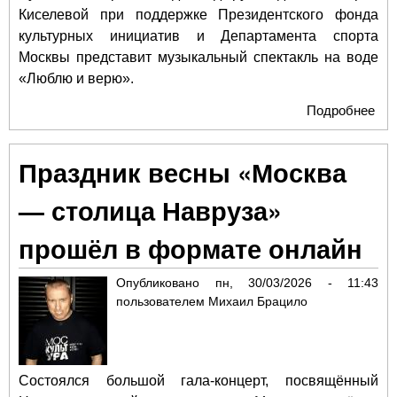
Киселевой при поддержке Президентского фонда
культурных инициатив и Департамента спорта
Москвы представит музыкальный спектакль на воде
«Люблю и верю».
Подробнее
о
Спе
«Л
Праздник весны «Москва
ве
Ма
— столица Навруза»
Кис
на 
прошёл в формате онлайн
Опубликовано
пн, 30/03/2026 - 11:43
пользователем
Михаил Брацило
Состоялся большой гала-концерт, посвящённый