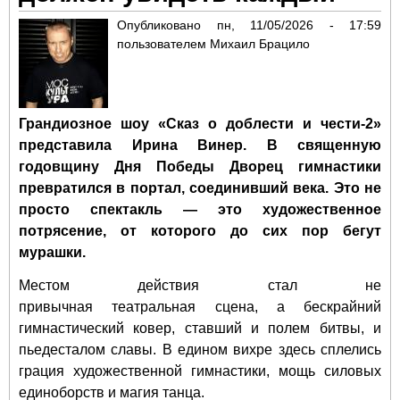
зри
Опубликовано
пн, 11/05/2026 - 17:59
заг
пользователем
Михаил Брацило
до
Алв
Грандиозное шоу «Сказ о доблести и чести-2»
представила Ирина Винер. В священную
годовщину Дня Победы Дворец гимнастики
превратился в портал, соединивший века. Это не
просто спектакль — это художественное
потрясение, от которого до сих пор бегут
мурашки.
Местом действия стал не
привычная театральная сцена, а бескрайний
гимнастический ковер, ставший и полем битвы, и
пьедесталом славы. В едином вихре здесь сплелись
грация художественной гимнастики, мощь силовых
единоборств и магия танца.