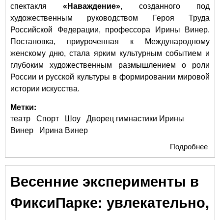
спектакля
«Наваждение»
, созданного под
художественным руководством Героя Труда
Российской Федерации, профессора Ирины Винер.
Постановка, приуроченная к Международному
женскому дню, стала ярким культурным событием и
глубоким художественным размышлением о роли
России и русской культуры в формировании мировой
истории искусства.
Метки:
театр
Спорт
Шоу
Дворец гимнастики Ирины
Винер
Ирина Винер
Подробнее
о С
«Н
во 
Весенние эксперименты в
Ири
как
ФиксиПарке: увлекательно,
кул
пок