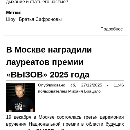
дыхание и стать его частью?
Метки:
Шоу
Братья Сафроновы
Подробнее
о Ч
опа
бы
В Москве наградили
ра
на 
лауреатов премии
сыг
кат
«ВЫЗОВ» 2025 года
Тес
Ис
Опубликовано
сб, 27/12/2025 - 11:46
нов
пользователем
Михаил Брацило
чуд
19 декабря в Москве состоялась третья церемония
вручения Национальной премии в области будущих