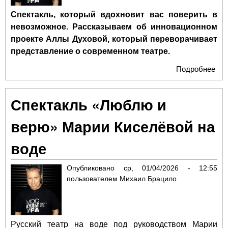
Спектакль, который вдохновит вас поверить в
невозможное. Рассказываем об инновационном
проекте Аллы Духовой, который переворачивает
представление о современном театре.
Подробнее
о
Спе
«М
Спектакль «Люблю и
буд
как
верю» Марии Киселёвой на
про
гла
воде
пре
Теа
Опубликовано
ср, 01/04/2026 - 12:55
тан
пользователем
Михаил Брацило
TO
Русский театр на воде под руководством Марии