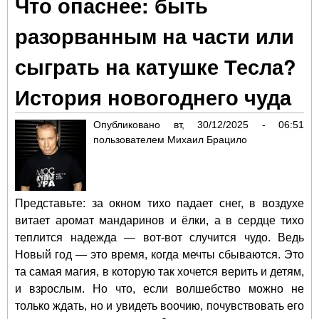
Что опаснее: быть
по
чет
разорванным на части или
сез
те
сыграть на катушке Тесла?
«Кл
тем
История новогоднего чуда
Опубликовано
вт, 30/12/2025 - 06:51
пользователем
Михаил Брацило
Представьте: за окном тихо падает снег, в воздухе
витает аромат мандаринов и ёлки, а в сердце тихо
теплится надежда — вот-вот случится чудо. Ведь
Новый год — это время, когда мечты сбываются. Это
та самая магия, в которую так хочется верить и детям,
и взрослым. Но что, если волшебство можно не
только ждать, но и увидеть воочию, почувствовать его