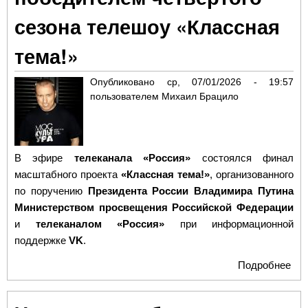
все
сезона телешоу «Классная
тема!»
Опубликовано
ср, 07/01/2026 - 19:57
пользователем
Михаил Брацило
В эфире
телеканала «Россия»
состоялся финал
масштабного проекта
«Классная тема!»
, организованного
по поручению
Президента России Владимира Путина
Министерством просвещения Российской Федерации
и
телеканалом «Россия»
при информационной
поддержке
VK
.
Подробнее
о К
«Уч
ста