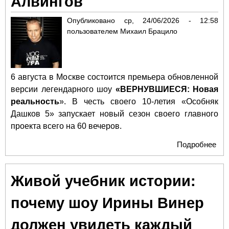
Алвингов
Опубликовано
ср, 24/06/2026 - 12:58
пользователем
Михаил Брацило
6 августа в Москве состоится премьера обновленной
версии легендарного шоу
«ВЕРНУВШИЕСЯ: Новая
реальность
». В честь своего 10-летия «Особняк
Дашков 5» запускает новый сезон своего главного
проекта всего на 60 вечеров.
Подробнее
о М
Циг
По
Живой учебник истории:
Гле
Боч
почему шоу Ирины Винер
Тат
Лю
должен увидеть каждый
при