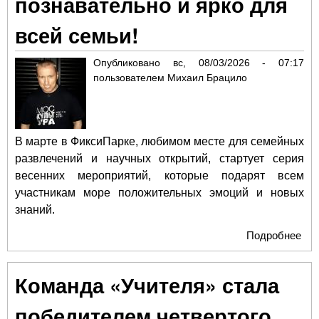
познавательно и ярко для
всей семьи!
Опубликовано
вс, 08/03/2026 - 07:17
пользователем
Михаил Брацило
В марте в ФиксиПарке, любимом месте для семейных
развлечений и научных открытий, стартует серия
весенних мероприятий, которые подарят всем
участникам море положительных эмоций и новых
знаний.
Подробнее
о В
экс
в Ф
Команда «Учителя» стала
увл
поз
победителем четвертого
и я