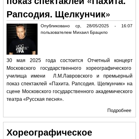
показ спектаклей «Пахита.
Рапсодия. Щелкунчик»
Опубликовано
ср, 28/05/2025 - 16:07
пользователем
Михаил Брацило
30 мая 2025 года состоится Отчетный концерт
Московского государственного хореографического
училища имени Л.М.Лавровского и премьерный
показ спектаклей «Пахита. Рапсодия. Щелкунчик» на
сцене Московского государственного академического
театра «Русская песня».
Подробнее
о
Хор
учи
Хореографическое
Л.М
пре