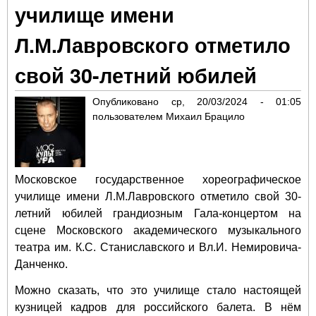
училище имени
пре
спе
Л.М.Лавровского отметило
«Па
Рап
свой 30-летний юбилей
Ще
Опубликовано
ср, 20/03/2024 - 01:05
пользователем
Михаил Брацило
Московское государственное хореографическое
училище имени Л.М.Лавровского отметило свой 30-
летний юбилей грандиозным Гала-концертом на
сцене Московского академического музыкального
театра им. К.С. Станиславского и Вл.И. Немировича-
Данченко.
Можно сказать, что это училище стало настоящей
кузницей кадров для российского балета. В нём