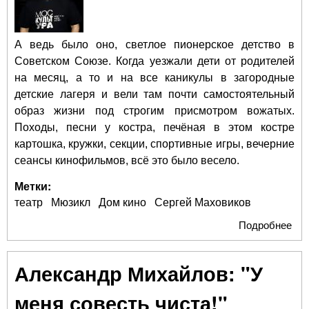
А ведь было оно, светлое пионерское детство в
Советском Союзе. Когда уезжали дети от родителей
на месяц, а то и на все каникулы в загородные
детские лагеря и вели там почти самостоятельный
образ жизни под строгим присмотром вожатых.
Походы, песни у костра, печёная в этом костре
картошка, кружки, секции, спортивные игры, вечерние
сеансы кинофильмов, всё это было весело.
Метки:
театр
Мюзикл
Дом кино
Сергей Маховиков
Подробнее
о 
мюз
сов
Александр Михайлов: "У
пио
со
меня совесть чиста!"
ст