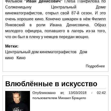
Фильмом
"Иван Денисович"
Глеба Панфилова по
Солженицыну Центральный Доме
кинематографистов, открыл свой 87-й сезон. И это
очень хорошее кино. Конечно шикарен в нём Филипп
Янковский в роли Ивана Денисовича. Образ
молодого офицера, попавшего в лагерь из-за того,
что он был в плену у немцев передан мощно.
Метки:
Центральный дом кинематографистов
Дом
кино
Кино
Подробнее
о Д
от
сво
Влюблённые в искусство
сез
пре
Опубликовано
вт, 13/03/2018 - 02:42
фи
пользователем
Михаил Брацило
"Ив
Ден