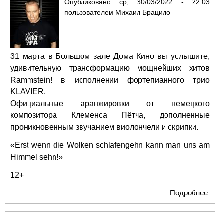
Опубликовано
ср, 30/03/2022 - 22:03
пользователем
Михаил Брацило
31 марта в Большом зале Дома Кино вы услышите,
удивительную трансформацию мощнейших хитов
Rammstein! в исполнении фортепианного трио
KLAVIER.
Официальные аранжировки от немецкого
композитора Клеменса Пётча, дополненные
проникновенным звучанием виолончели и скрипки.
«Erst wenn die Wolken schlafengehn kann man uns am
Himmel sehn!»
12+
Подробнее
о
Фор
три