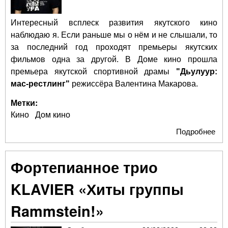
Интересный всплеск развития якутского кино
наблюдаю я. Если раньше мы о нём и не слышали, то
за последний год проходят премьеры якутских
фильмов одна за другой. В Доме кино прошла
премьера якутской спортивной драмы
"Дьулуур:
мас-рестлинг"
режиссёра Валентина Макарова.
Метки:
Кино
Дом кино
Подробнее
о
"Дь
мас
Фортепианное трио
рес
-
KLAVIER «Хиты группы
яку
кин
Rammstein!»
яку
спо