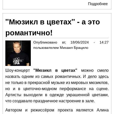
Подробнее
о
Ал
Мих
"Мюзикл в цветах" - а это
"У 
сов
романтично!
чис
Опубликовано
вт, 18/06/2024 - 14:27
пользователем
Михаил Брацило
Шоу-концерт
"Мюзикл в цветах"
можно смело
назвать одним из самых романтичных. И дело здесь
не только в прекрасной музыке из мировых мюзиклов,
но и в цветочно-модном перформансе на сцене.
Артисты выходили в одежде украшенной цветами,
что создавало праздничное настроение в зале.
Автором и режиссёром проекта является Алина