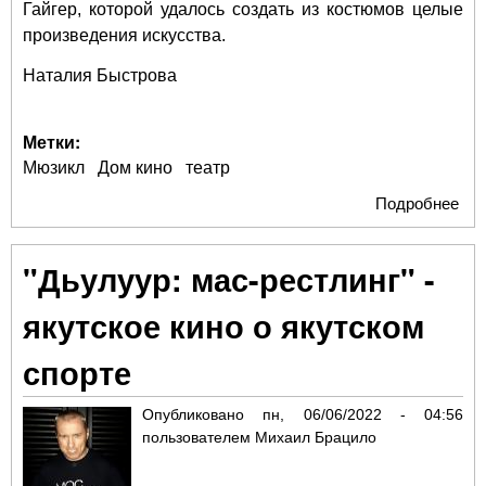
Гайгер, которой удалось создать из костюмов целые
произведения искусства.
Наталия Быстрова
Метки:
Мюзикл
Дом кино
театр
Подробнее
о "
цве
это
"Дьулуур: мас-рестлинг" -
ром
якутское кино о якутском
спорте
Опубликовано
пн, 06/06/2022 - 04:56
пользователем
Михаил Брацило