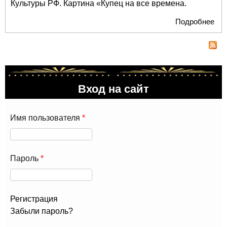
Культуры РФ. Картина «Купец на все времена.
Подробнее
о Д
при
все
фи
"Ку
все
Вход на сайт
Ви
муз
Дяг
Имя пользователя
*
Пароль
*
Регистрация
Забыли пароль?