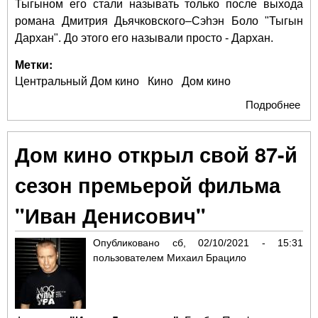
Тыгыном его стали называть только после выхода
романа Дмитрия Дьячковского–Сэһэн Боло "Тыгын
Дархан". До этого его называли просто - Дархан.
Метки:
Центральный Дом кино
Кино
Дом кино
Подробнее
о В
кин
пр
Дом кино открыл свой 87-й
пре
яку
сезон премьерой фильма
эпо
"Ты
"Иван Денисович"
Дар
Опубликовано
сб, 02/10/2021 - 15:31
пользователем
Михаил Брацило