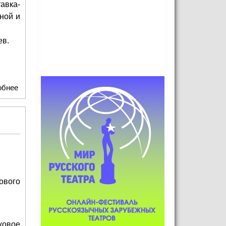
авка-
ной и
ев.
обнее
о «Театрократия. Екатерина II и опера» - выставка-
фестиваль в Царицыно
ового
рковое