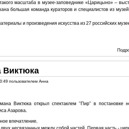
такого масштаба в музее-заповеднике «Царицыно» – выст
вана большая команда кураторов и специалистов из музей
атериалы и произведения искусства из 27 российских музе
Подр
а Виктюка
20:49
пользователем
Анна
мана Виктюка открыл спектаклем "Пир" в постановке н
иса Азарова.
ное впечатление.
з двух несвязанных между собой частей. Первая часть - ци