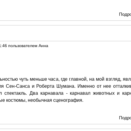
Подр
1:46
пользователем
Анна
ностью чуть меньше часа, где главной, на мой взгляд, явл
иля Сен-Санса и Роберта Шумана. Именно от нее отталки
л спектакль. Два карнавала - карнавал животных и кар
вые костюмы, необычная сценография.
Подр