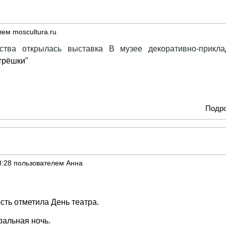
елем
moscultura.ru
сства открылась выставка
В музее декоративно-прикла
трёшки"
Подр
8:28
пользователем
Анна
сть отметила День театра.
ральная ночь.