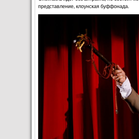
представление, клоунская буффонада.