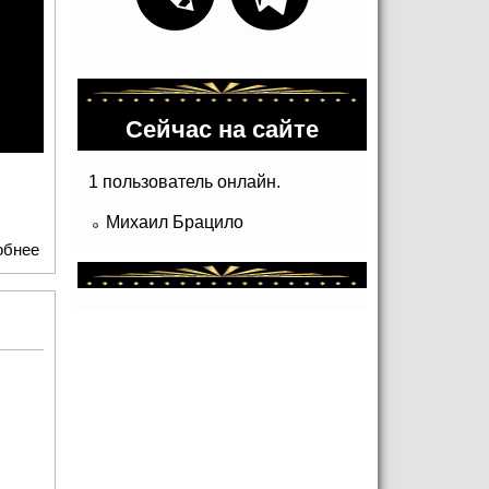
Сейчас на сайте
1 пользователь онлайн.
Михаил Брацило
обнее
о "Пир" в театре Романа Виктюка