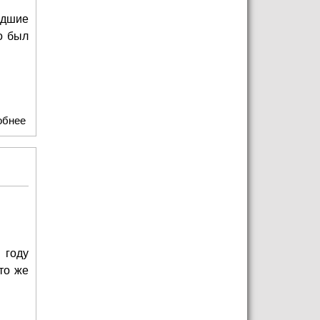
едшие
о был
обнее
о В Большом театре состоялся сбор труппы
 году
то же