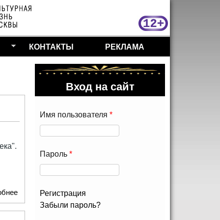
МосКу
КОНТАКТЫ
РЕКЛАМА
Вход на сайт
Имя пользователя
*
ека".
Пароль
*
обнее
о Шелковая нить, протянутая сквозь века
Регистрация
Забыли пароль?