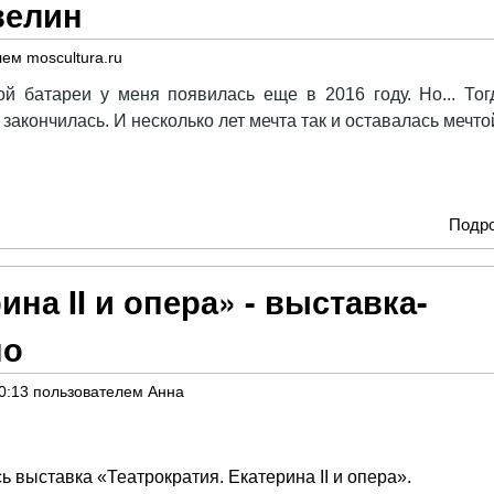
велин
лем
moscultura.ru
ой батареи у меня появилась еще в 2016 году. Но... Тог
закончилась. И несколько лет мечта так и оставалась мечто
Подр
ина II и опера» - выставка-
но
0:13
пользователем
Анна
 выставка «Театрократия. Екатерина II и опера».