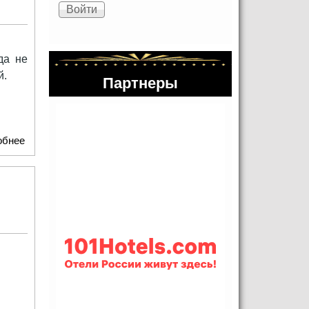
да не
й.
Партнеры
обнее
о Константиновский равелин