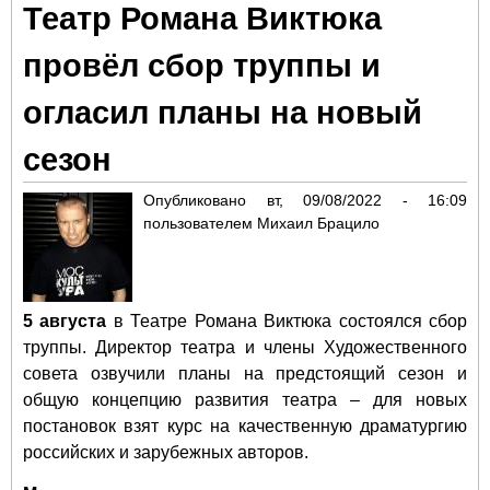
Театр Романа Виктюка
и 2
пре
провёл сбор труппы и
на 
Ме
огласил планы на новый
лег
спе
сезон
"Сл
Опубликовано
вт, 09/08/2022 - 16:09
пользователем
Михаил Брацило
5 августа
в Театре Романа Виктюка состоялся сбор
труппы. Директор театра и члены Художественного
совета озвучили планы на предстоящий сезон и
общую концепцию развития театра – для новых
постановок взят курс на качественную драматургию
российских и зарубежных авторов.