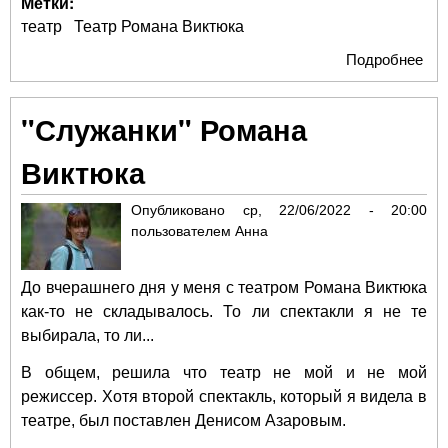
Метки:
театр
Театр Романа Виктюка
Подробнее
о Т
Ро
Ви
"Служанки" Романа
про
сбо
Виктюка
тр
и
Опубликовано
ср, 22/06/2022 - 20:00
огл
пользователем
Анна
пл
на
но
До вчерашнего дня у меня с театром Романа Виктюка
сез
как-то не складывалось. То ли спектакли я не те
выбирала, то ли...
В общем, решила что театр не мой и не мой
режиссер. Хотя второй спектакль, который я видела в
театре, был поставлен Денисом Азаровым.