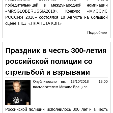
победительницей в международной номинации
«MRSGLOBERUSSIA2018». Конкурс «МИССИС
РОССИЯ 2018» состоялся 18 Августа на большой
сцене в К.З. «ПЛАНЕТА КВН».
Подробнее
о Р
про
Шак
Праздник в честь 300-летия
Кит
ме
российской полиции со
кон
«М
стрельбой и взрывами
ЗЕ
ША
Опубликовано
пн, 15/10/2018 - 15:00
пользователем
Михаил Брацило
Российской полиции исполнилось 300 лет и в честь