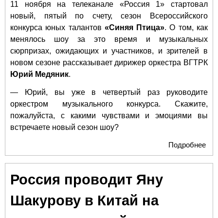
11 ноября на телеканале «Россия 1» стартовал
новый, пятый по счету, сезон Всероссийского
конкурса юных талантов
«Синяя Птица»
. О том, как
менялось шоу за это время и музыкальных
сюрпризах, ожидающих и участников, и зрителей в
новом сезоне рассказывает дирижер оркестра ВГТРК
Юрий Медяник
.
— Юрий, вы уже в четвертый раз руководите
оркестром музыкального конкурса. Скажите,
пожалуйста, с какими чувствами и эмоциями вы
встречаете новый сезон шоу?
Подробнее
о 
Мед
«С
Россия проводит Яну
Пт
— 
Шакурову в Китай на
пр
эфи