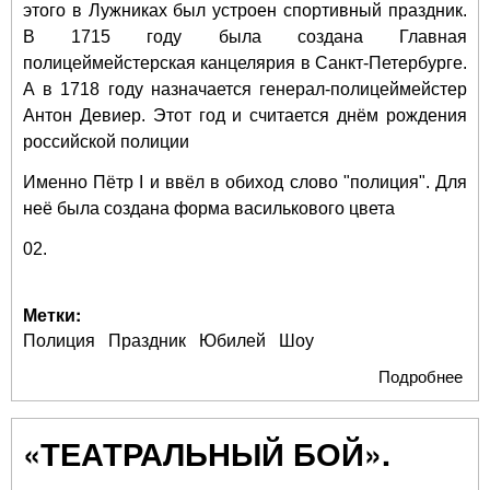
этого в Лужниках был устроен спортивный праздник.
В 1715 году была создана Главная
полицеймейстерская канцелярия в Санкт-Петербурге.
А в 1718 году назначается генерал-полицеймейстер
Антон Девиер. Этот год и считается днём рождения
российской полиции
Именно Пётр I и ввёл в обиход слово "полиция". Для
неё была создана форма василькового цвета
02.
Метки:
Полиция
Праздник
Юбилей
Шоу
Подробнее
о П
в ч
300
«ТЕАТРАЛЬНЫЙ БОЙ».
рос
пол