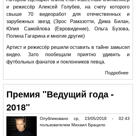
и режиссёр Алексей Голубев, на счету которого
свыше 70 видеоработ для отечественных и
зарубежных звезд (Эрос Рамазотти, Дима Билан,
Юлия Самойлова (Евровидение), Ольга Бузова,
Полина Гагарина и многие другие)
Артист и режиссёр решили оставить в тайне замысел
видео. Зато пообещали приятно удивить и
футбольных фанатов и поклонников певца.
Подробнее
о А
Ког
кли
Премия "Ведущий года -
Че
мир
2018"
фут
Опубликовано
ср, 23/05/2018 - 02:43
пользователем
Михаил Брацило