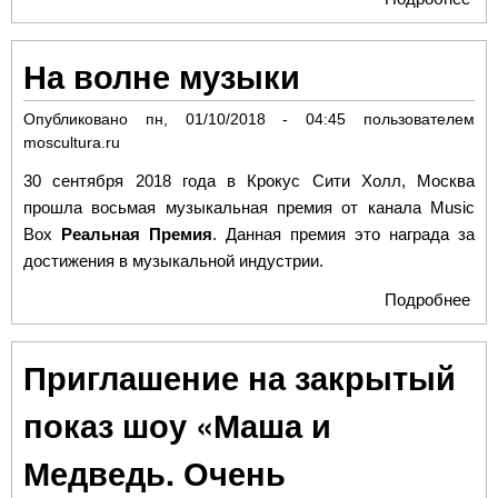
Мо
при
На волне музыки
все
спо
Опубликовано
пн, 01/10/2018 - 04:45
пользователем
пра
moscultura.ru
Лу
30 сентября 2018 года в Крокус Сити Холл, Москва
прошла восьмая музыкальная премия от канала Music
Box
Реальная Премия
. Данная премия это награда за
достижения в музыкальной индустрии.
Подробнее
о Н
вол
му
Приглашение на закрытый
показ шоу «Маша и
Медведь. Очень