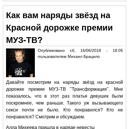
Пр
на 
Как вам наряды звёзд на
пок
«М
Красной дорожке премии
Ме
Оч
МУЗ-ТВ?
дет
ист
Опубликовано
сб, 16/06/2018 - 18:05
ДА!
пользователем
Михаил Брацило
Давайте посмотрим на наряды звёзд на красной
дорожке премии МУЗ-ТВ "Трансформация". Мне
показалось, что в этот раз платья девушек были
поскромнее, чем раньше. Такого уж вызывающего
секси почти не было. Кто понравился? Кто не
понравился? Смотрим и обсуждаем.
Алла Михеева пришла в наряде невесты