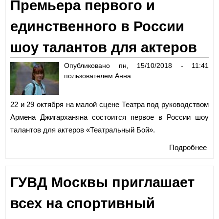
Премьера первого и
стр
и
единственного в России
вз
шоу талантов для актеров
Опубликовано
пн, 15/10/2018 - 11:41
пользователем
Анна
22 и 29 октября на малой сцене Театра под руководством
Армена Джигарханяна
состоится первое в России шоу
талантов для актеров «Театральный Бой».
Подробнее
о
«Т
БО
ГУВД Москвы приглашает
пер
еди
всех на спортивный
Рос
тал