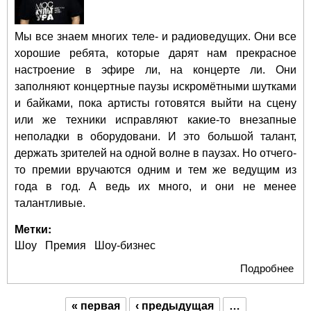
Мы все знаем многих теле- и радиоведущих. Они все
хорошие ребята, которые дарят нам прекрасное
настроение в эфире ли, на концерте ли. Они
заполняют концертные паузы искромётными шутками
и байками, пока артисты готовятся выйти на сцену
или же техники исправляют какие-то внезапные
неполадки в оборудовани. И это большой талант,
держать зрителей на одной волне в паузах. Но отчего-
то премии вручаются одним и тем же ведущим из
года в год. А ведь их много, и они не менее
талантливые.
Метки:
Шоу
Премия
Шоу-бизнес
Подробнее
о П
"В
год
« первая
‹ предыдущая
…