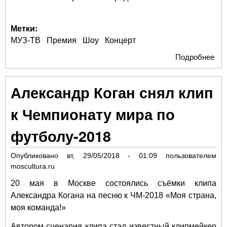
Метки:
МУЗ-ТВ
Премия
Шоу
Концерт
Подробнее
о К
ва
на
Александр Коган снял клип
звё
на
к Чемпионату мира по
Кра
до
футболу-2018
пр
МУ
Опубликовано
вт, 29/05/2018 - 01:09
пользователем
ТВ
moscultura.ru
20 мая в Москве состоялись съёмки клипа
Александра Когана на песню к ЧМ-2018 «Моя страна,
моя команда!»
Автором сценария клипа стал известный клипмейкер