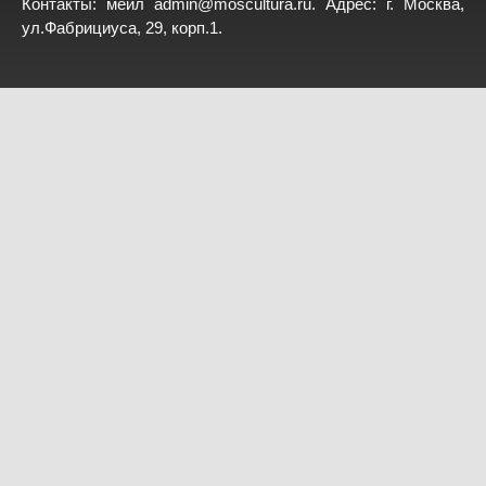
Контакты: мейл
admin@moscultura.ru
. Адрес: г. Москва,
ул.Фабрициуса, 29, корп.1.