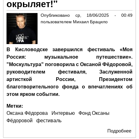
окрыляет!"
ре
сто
Опубликовано
ср, 18/06/2025 - 00:49
уче
пользователем
Михаил Брацило
про
В Кисловодске завершился фестиваль «Моя
Россия: музыкальное путешествие».
"Москультура" поговорила с Оксаной Фёдоровой,
руководителем фестиваля, Заслуженной
артисткой России, Президентом
благотворительного фонда о впечатлениях об
этом ярком событии.
Метки:
Оксана Фёдорова
Интервью
Фонд Оксаны
Фёдоровой
фестиваль
Подробнее
о О
Фёд