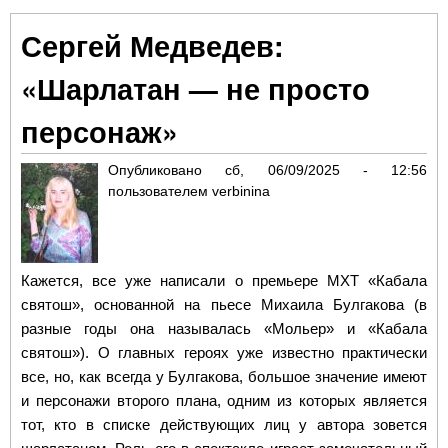
Збр
Сергей Медведев:
«Я 
так
«Шарлатан — не просто
как
ест
персонаж»
Опубликовано
сб, 06/09/2025 - 12:56
пользователем
verbinina
Кажется, все уже написали о премьере МХТ «Кабала
святош», основанной на пьесе Михаила Булгакова (в
разные годы она называлась «Мольер» и «Кабала
святош»). О главных героях уже известно практически
все, но, как всегда у Булгакова, большое значение имеют
и персонажи второго плана, одним из которых является
тот, кто в списке действующих лиц у автора зовется