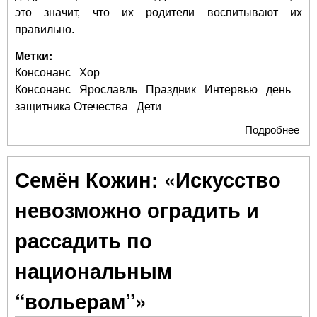
это значит, что их родители воспитывают их
правильно.
Метки:
Консонанс
Хор
Консонанс
Ярославль
Праздник
Интервью
день
защитника Отечества
Дети
Подробнее
о Г
пок
Дет
Семён Кожин: «Искусство
яро
хор
невозможно оградить и
"Ко
о п
рассадить по
под
национальным
“вольерам”»