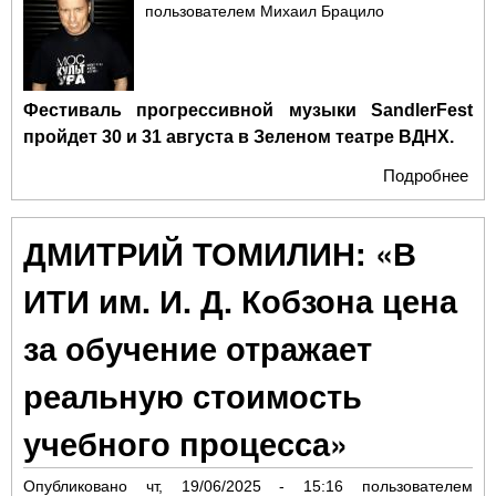
пользователем
Михаил Брацило
пер
фи
«Ка
Фестиваль прогрессивной музыки
SandlerFest
пройдет 30 и 31 августа в Зеленом театре ВДНХ.
Подробнее
о О
Ко
по
ДМИТРИЙ ТОМИЛИН: «В
San
«М
ИТИ им. И. Д. Кобзона цена
объ
все
за обучение отражает
реальную стоимость
учебного процесса»
Опубликовано
чт, 19/06/2025 - 15:16
пользователем