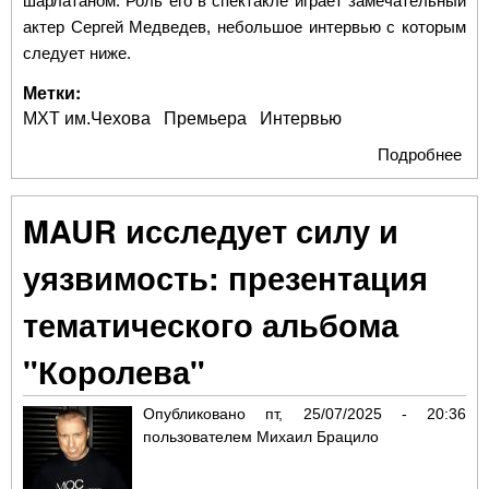
шарлатаном. Роль его в спектакле играет замечательный
актер Сергей Медведев, небольшое интервью с которым
следует ниже.
Метки:
МХТ им.Чехова
Премьера
Интервью
Подробнее
о С
Ме
«Ш
MAUR исследует силу и
— 
про
уязвимость: презентация
пер
тематического альбома
"Королева"
Опубликовано
пт, 25/07/2025 - 20:36
пользователем
Михаил Брацило