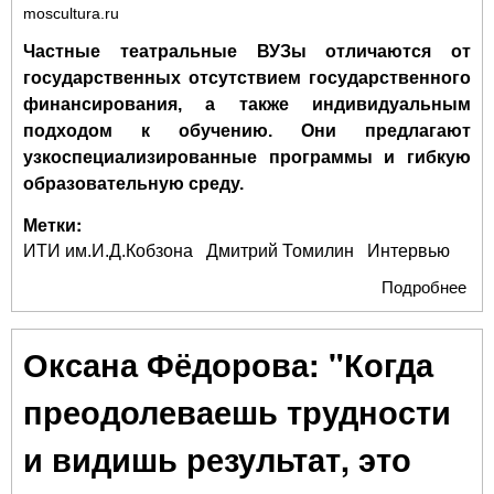
moscultura.ru
Частные театральные ВУЗы отличаются от
государственных отсутствием государственного
финансирования, а также индивидуальным
подходом к обучению. Они предлагают
узкоспециализированные программы и гибкую
образовательную среду.
Метки:
ИТИ им.И.Д.Кобзона
Дмитрий Томилин
Интервью
Подробнее
о
ДМ
ТО
Оксана Фёдорова: "Когда
«В 
И. 
преодолеваешь трудности
Коб
цен
и видишь результат, это
обу
отр