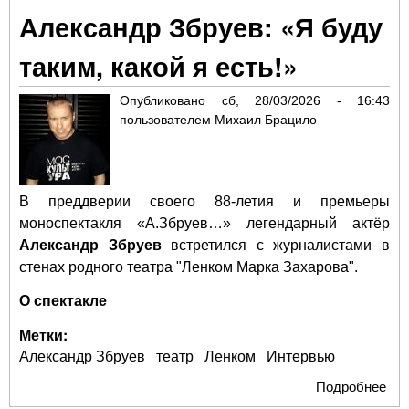
вну
Александр Збруев: «Я буду
одн
рол
таким, какой я есть!»
Юр
Ко
Опубликовано
сб, 28/03/2026 - 16:43
– о
пользователем
Михаил Брацило
дир
арт
В преддверии своего 88-летия и премьеры
моноспектакля «А.Збруев…» легендарный актёр
Александр Збруев
встретился с журналистами
в
стенах родного театра "Ленком Марка Захарова".
О спектакле
Метки:
Александр Збруев
театр
Ленком
Интервью
Подробнее
о
Ал