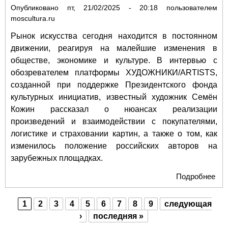
Опубликовано
пт, 21/02/2025 - 20:18
пользователем
moscultura.ru
Рынок искусства сегодня находится в постоянном
движении, реагируя на малейшие изменения в
обществе, экономике и культуре. В интервью с
обозревателем платформы ХУДОЖНИКИ/ARTISTS,
созданной при поддержке Президентского фонда
культурных инициатив, известный художник Семён
Кожин рассказал о нюансах реализации
произведений и взаимодействии с покупателями,
логистике и страховании картин, а также о том, как
изменилось положение российских авторов на
зарубежных площадках.
Подробнее
о С
Кож
«Ис
1
2
3
4
5
6
7
8
9
следующая
не
Страницы
›
последняя »
огр