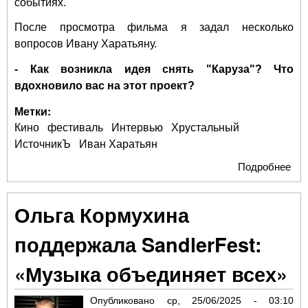
событиях.
После просмотра фильма я задал несколько
вопросов Ивану Харатьяну.
- Как возникла идея снять "Каруза"? Что
вдохновило вас на этот проект?
Метки:
Кино
фестиваль
Интервью
Хрустальный
ИсточникЪ
Иван Харатьян
Подробнее
о С
— г
вой
Ольга Кормухина
реж
Ив
поддержала SandlerFest:
Хар
рас
«Музыка объединяет всех»
о
соз
Опубликовано
ср, 25/06/2025 - 03:10
сво