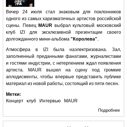
Вечер 24 июля стал знаковым для поклонников
одного из самых харизматичных артистов российской
сцены. Певец
MAUR
выбрал культовый московский
клуб IZI для эксклюзивной презентации своего
долгожданного мини-альбома
"Королева"
.
Атмосфера в IZI была наэлектризована. Зал,
заполненный преданными фанатами, журналистами
и гостями индустрии, с нетерпением ждал появления
артиста. MAUR вышел на сцену под громкие
аплодисменты, чтобы впервые представить публике
материал из новой работы, состоящий из пяти песен.
Метки:
Концерт
клуб
Интервью
MAUR
Подробнее
о 
исс
сил