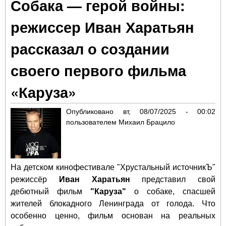
Собака — герой войны:
уяз
пре
режиссер Иван Харатьян
тем
ал
рассказал о создании
"Ко
своего первого фильма
«Каруза»
Опубликовано
вт, 08/07/2025 - 00:02
пользователем
Михаил Брацило
На детском кинофестивале "Хрустальный источникЪ"
режиссёр
Иван Харатьян
представил свой
дебютный фильм
"Каруза"
о собаке, спасшей
жителей блокадного Ленинграда от голода. Что
особенно ценно, фильм основан на реальных