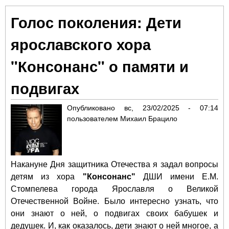
"Ко
Голос поколения: Дети
пр
тру
ярославского хора
ви
рез
"Консонанс" о памяти и
окр
подвигах
Опубликовано
вс, 23/02/2025 - 07:14
пользователем
Михаил Брацило
Накануне Дня защитника Отечества я задал вопросы
детям из хора
"Консонанс"
ДШИ имени Е.М.
Стомпелева города Ярославля о Великой
Отечественной Войне. Было интересно узнать, что
они знают о ней, о подвигах своих бабушек и
дедушек. И, как оказалось, дети знают о ней многое, а