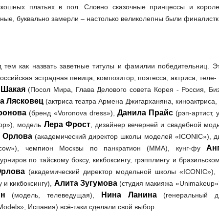
кошных платьях в пол. Словно сказочные принцессы и корол
нные, буквально замерли – настолько великолепны были финалистк
 тем как назвать заветные титулы и фамилии победительниц. Э
оссийская эстрадная певица, композитор, поэтесса, актриса, теле-
 Шакая
(Посол Мира, Глава Делового совета Корея - Россия, Би
а Лясковец
(актриса театра Армена Джигарханяна, киноактриса,
ронова
Данила Прайс
(бренд «Voronova dress»),
(рэп-артист, 
Лера Фрост
-hop»), модель
, дизайнер вечерней и свадебной мо
я Орлова
(академический директор школы моделей «ICONIC»), д
Ан
scow»), чемпион Москвы по панкратион (MMA), кунг-фу
ниров по тайскому боксу, кикбоксингу, грэпплингу и бразильско
Орлова
(академический директор модельной школы «ICONIC»),
Алита Зугумова
 и кикбоксингу),
(студия макияжа «Unimakeup»)
н
Нина Ланина
(модель, телеведущая),
(генеральный д
odels», Испания) всё-таки сделали свой выбор.