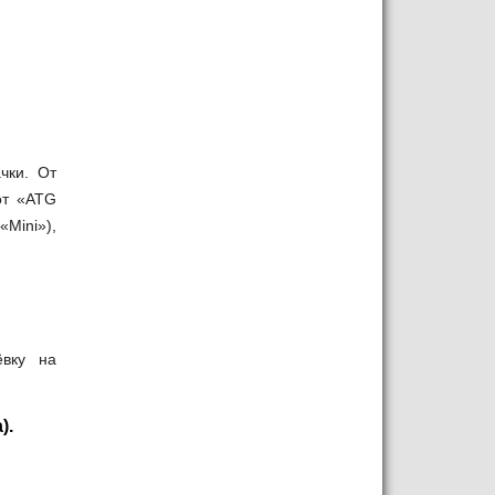
чки. От
 от «ATG
Mini»),
ёвку на
).