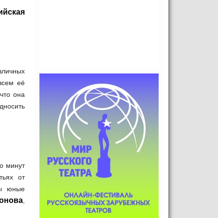
ийская
зличных
всем её
что она
односить
ко минут
тьях от
мы юные
онова
,