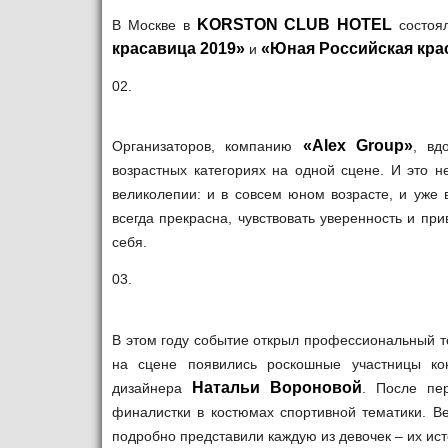
KORSTON CLUB HOTEL
В Москве в
состоял
красавица 2019»
«Юная Российская кра
и
02.
«Alex Group»
Организаторов, компанию
, вд
возрастных категориях на одной сцене. И это н
великолепии: и в совсем юном возрасте, и уже 
всегда прекрасна, чувствовать уверенность и пр
себя.
03.
В этом году событие открыл профессиональный 
на сцене появились роскошные участницы ко
Натальи Вороновой
дизайнера
. После пе
финалистки в костюмах спортивной тематики. 
подробно представили каждую из девочек – их ист