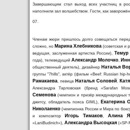
Завершающим стал выход всех участниц в рос
наполнили зал волшебством. Гости, как заворожё
07.
Членам жюри пришлось долго совещаться перед
Марина Хлебникова
сложно, но
(советская и р
Темур
ведущая, заслуженная артистка России),
Александр Молочко
Инн
года), телеведущий
,
Наталья Во
общественный деятель), дизайнер
группы "7hills", актёр (фильм «Beef: Russian hip
Рамакаева
Наталья Соловей
Кат
, певица
,
Александра Тарловская (бренд «Sarafan Mo
Семенова
(чемпион и призёр международных тур
Екатерина 
джитсу, обладатель пояса GIML),
Николаенко
(чемпионка России и Мира по боксу
Игорь Тимаков
Алина Я
и композитор
,
Александра Высоцкая
«LaniBudinich»),
(«SP-M