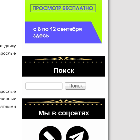
азднику
зрослые
Поиск
Поиск
зрослые
сканных
оятными
Мы в соцсетях