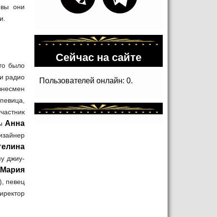
евы они
и.
Сейчас на сайте
то было
 и радио
Пользователей онлайн: 0.
знесмен
 певица,
участник
Анна
ды
изайнер
гелина
му джиу-
Мария
, певец
иректор