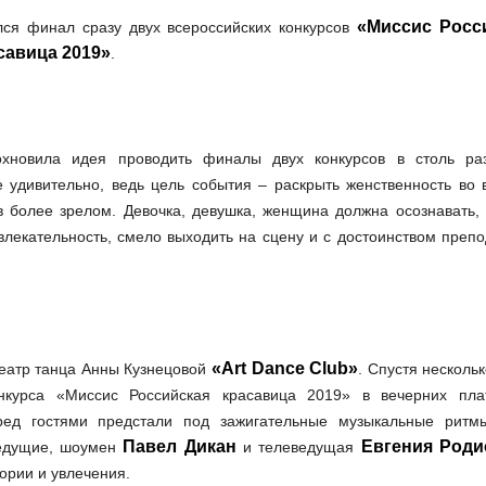
«Миссис Росс
ся финал сразу двух всероссийских конкурсов
савица 2019»
.
охновила идея проводить финалы двух конкурсов в столь ра
е удивительно, ведь цель события – раскрыть женственность во 
в более зрелом. Девочка, девушка, женщина должна осознавать, 
ивлекательность, смело выходить на сцену и с достоинством преп
«Art Dance Club»
театр танца Анны Кузнецовой
. Спустя несколь
нкурса «Миссис Российская красавица 2019» в вечерних пла
ред гостями предстали под зажигательные музыкальные рит
Павел Дикан
Евгения Роди
Ведущие, шоумен
и телеведущая
ории и увлечения.