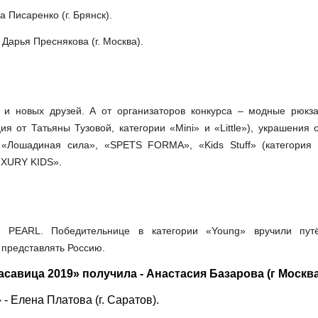
 Писаренко (г. Брянск).
Дарья Преснякова (г. Москва).
и новых друзей. А от организаторов конкурса – модные рюкза
я от Татьяны Тузовой, категории «Mini» и «Little»), украшения
 «Лошадиная сила», «SPETS FORMA», «Kids Stuff» (категория «
UXURY KIDS».
 PEARL. Победительнице в категории «Young» вручили пут
 представлять Россию.
савица 2019» получила - Анастасия Базарова (г Москва
- Елена Платова (г. Саратов).