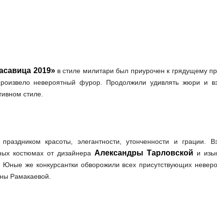
асавица 2019»
в стиле милитари был приурочен к грядущему пр
роизвело невероятный фурор. Продолжили удивлять жюри и в
тивном стиле.
праздником красоты, элегантности, утонченности и грации. В
Александры Тарловской
ных костюмах от дизайнера
и изы
. Юные же конкурсантки обворожили всех присутствующих невер
нны Рамакаевой.