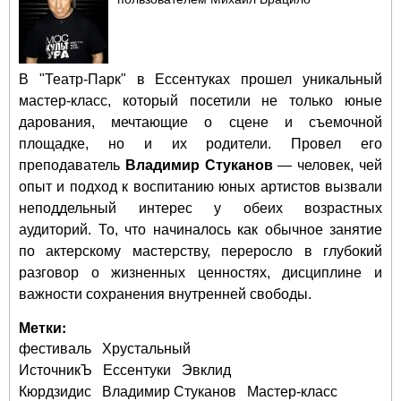
поб
В "Театр-Парк" в Ессентуках прошел уникальный
мастер-класс, который посетили не только юные
дарования, мечтающие о сцене и съемочной
площадке, но и их родители. Провел его
преподаватель
Владимир Стуканов
— человек, чей
опыт и подход к воспитанию юных артистов вызвали
неподдельный интерес у обеих возрастных
аудиторий. То, что начиналось как обычное занятие
по актерскому мастерству, переросло в глубокий
разговор о жизненных ценностях, дисциплине и
важности сохранения внутренней свободы.
Метки:
фестиваль
Хрустальный
ИсточникЪ
Ессентуки
Эвклид
Кюрдзидис
Владимир Стуканов
Мастер-класс