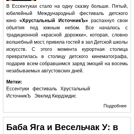
В Ессентуках стало на одну сказку больше. Пятый,
юбилейный Международный фестиваль детского
кино
«Хрустальный ИсточникЪ»
распахнул свои
объятия под южным небом. Все началось с
традиционной «красной дорожки», которая, словно
волшебный мост, привела гостей в зал Детской школы
искусств. С этого момента курортная столица
превратилась в столицу детского кинематографа,
подарив всем собравшимся заряд эмоций на восемь
незабываемых августовских дней.
Метки:
Ессентуки
фестиваль
Хрустальный
ИсточникЪ
Эвклид Кюрдзидис
Подробнее
о В
"хр
сча
Баба Яга и Весельчак У: в
Есс