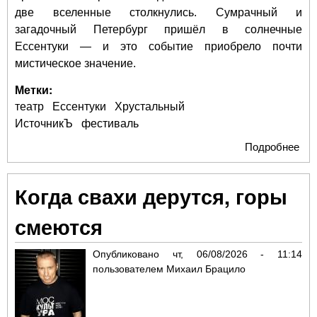
две вселенные столкнулись. Сумрачный и
загадочный Петербург пришёл в солнечные
Ессентуки — и это событие приобрело почти
мистическое значение.
Метки:
театр
Ессентуки
Хрустальный
ИсточникЪ
фестиваль
Подробнее
о К
мол
гог
Когда свахи дерутся, горы
тьм
заг
смеются
на 
сце
Опубликовано
чт, 06/08/2026 - 11:14
пользователем
Михаил Брацило