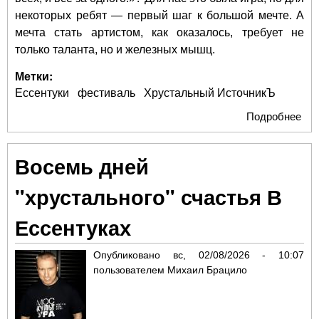
некоторых ребят — первый шаг к большой мечте. А
мечта стать артистом, как оказалось, требует не
только таланта, но и железных мышц.
Метки:
Ессентуки
фестиваль
Хрустальный ИсточникЪ
Подробнее
о
Бер
кан
Восемь дней
Есс
рас
"хрустального" счастья В
гва
д’А
Ессентуках
Опубликовано
вс, 02/08/2026 - 10:07
пользователем
Михаил Брацило