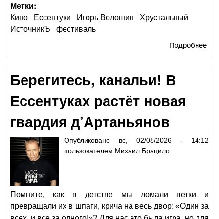
Метки:
Кино
Ессентуки
Игорь Волошин
Хрустальный
ИсточникЪ
фестиваль
Подробнее
о Б
шор
Есс
Берегитесь, канальи! В
пок
са
Ессентуках растёт новая
не
экр
гвардия д’Артаньянов
Опубликовано
вс, 02/08/2026 - 14:12
пользователем
Михаил Брацило
Помните, как в детстве мы ломали ветки и
превращали их в шпаги, крича на весь двор: «Один за
всех, и все за одного!»? Для нас это была игра, но для