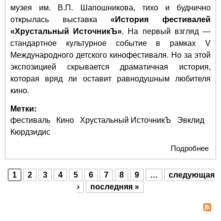
музея им. В.П. Шапошникова, тихо и буднично
открылась выставка
«История фестивалей
«Хрустальный ИсточникЪ»
. На первый взгляд —
стандартное культурное событие в рамках V
Международного детского кинофестиваля. Но за этой
экспозицией скрывается драматичная история,
которая вряд ли оставит равнодушным любителя
кино.
Метки:
фестиваль
Кино
Хрустальный ИсточникЪ
Эвклид
Кюрдзидис
Подробнее
о Б
бю
под
1
2
3
4
5
6
7
8
9
…
следующая
осн
Страницы
›
последняя »
«Хр
Ист
объ