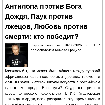
Антилопа против Бога
гор
см
Дождя, Паук против
лжецов, Любовь против
смерти: кто победит?
Опубликовано
вт, 04/08/2026 - 01:17
пользователем
Михаил Брацило
Казалось бы, что может быть общего между суровой
африканской саванной, богами древних племен и
уютным залом Детской школы искусств в российском
курортном городе Ессентуки? Студенты третьего
курса актерского факультета ВГИК (мастерская
Эвклида Кюрдзидиса) разорвали эту временную и
географическую ткань, создав на сцене спектакль-