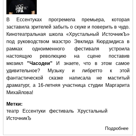
В Ессентуках прогремела премьера, которая
заставила зрителей забыть о скуке и поверить в чудо.
Кинотеатральная школа «Хрустальный ИсточникЪ»
под руководством маэстро Эвклида Кюрдзидиса в
рамках одноименного фестиваля устроила
настоящую революцию на сцене поставив
мюзикл
"Часодеи"
И знаете, что в этом самое
удивительное? Музыку и либретто к этой
фантастической сказке написала не маститый
драматург, а 16-летняя участница студии Маргарита
Михайлова!
Метки:
театр
Ессентуки
фестиваль
Хрустальный
ИсточникЪ
Подробнее
о Т
ми