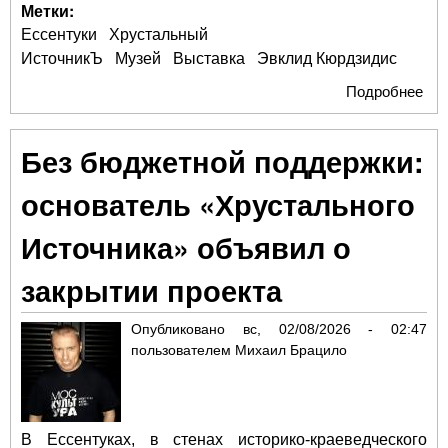
Метки:
Ессентуки
Хрустальный
ИсточникЪ
Музей
Выставка
Эвклид Кюрдзидис
Подробнее
о Б
и
Вес
Без бюджетной поддержки:
У: 
Есс
основатель «Хрустального
пос
гер
Источника» объявил о
дет
закрытии проекта
Опубликовано
вс, 02/08/2026 - 02:47
пользователем
Михаил Брацило
В Ессентуках, в стенах историко-краеведческого