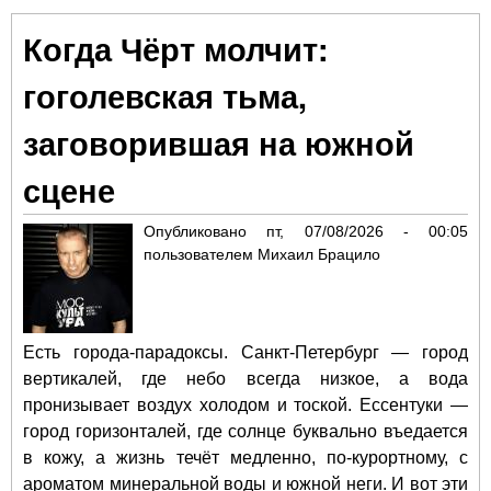
Час
Когда Чёрт молчит:
кто
са
гоголевская тьма,
де
де
заговорившая на южной
стр
вре
сцене
Опубликовано
пт, 07/08/2026 - 00:05
пользователем
Михаил Брацило
Есть города-парадоксы. Санкт-Петербург — город
вертикалей, где небо всегда низкое, а вода
пронизывает воздух холодом и тоской. Ессентуки —
город горизонталей, где солнце буквально въедается
в кожу, а жизнь течёт медленно, по-курортному, с
ароматом минеральной воды и южной неги. И вот эти