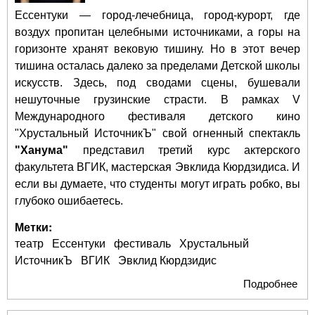
Ессентуки — город-лечебница, город-курорт, где
воздух пропитан целебными источниками, а горы на
горизонте хранят вековую тишину. Но в этот вечер
тишина осталась далеко за пределами Детской школы
искусств. Здесь, под сводами сцены, бушевали
нешуточные грузинские страсти. В рамках V
Международного фестиваля детского кино
"Хрустальный ИсточникЪ" свой огненный спектакль
"Ханума"
представил третий курс актерского
факультета ВГИК, мастерская Эвклида Кюрдзидиса. И
если вы думаете, что студенты могут играть робко, вы
глубоко ошибаетесь.
Метки:
театр
Ессентуки
фестиваль
Хрустальный
ИсточникЪ
ВГИК
Эвклид Кюрдзидис
Подробнее
о К
сва
дер