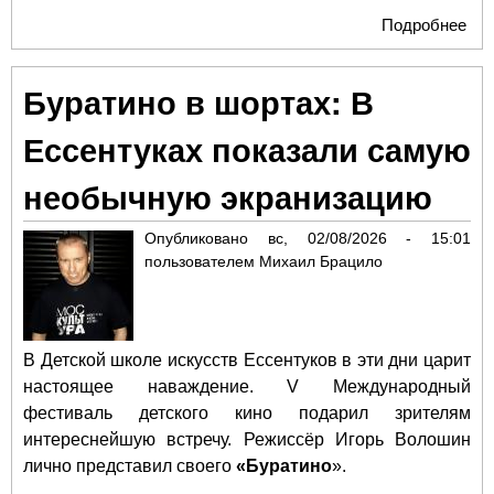
Подробнее
о О
Ни
Пл
Буратино в шортах: В
до
«С
Ессентуках показали самую
чел
уро
необычную экранизацию
жиз
Вл
Опубликовано
вс, 02/08/2026 - 15:01
Сту
пользователем
Михаил Брацило
В Детской школе искусств Ессентуков в эти дни царит
настоящее наваждение. V Международный
фестиваль детского кино подарил зрителям
интереснейшую встречу. Режиссёр Игорь Волошин
лично представил своего
«Буратино
».