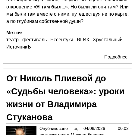
откровение
«Я там был...»
. Но были ли они там? Или
мы были там вместе с ними, путешествуя не по карте,
а по глубинам собственной души?
Метки:
театр
фестиваль
Ессентуки
ВГИК
Хрустальный
ИсточникЪ
Подробнее
о
Ант
про
От Николь Плиевой до
Бог
Дож
«Судьбы человека»: уроки
Па
про
жизни от Владимира
лже
Лю
Стуканова
про
сме
Опубликовано
вт, 04/08/2026 - 00:02
кто
пользователем
Михаил Брацило