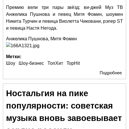
Премию вели три пары звёзд: ви-джей Муз ТВ
Анжелика Пушнова и певец Митя Фомин, шоумен
Никита Турчин и певица Виолетта Чиковани, рэпер ST
и певица Настя Негода.
Анжелика Пушнова, Митя Фомин
Метки:
Шоу
Шоу-бизнес
ТопХит
TopHit
Подробнее
о M
Ice
Ziv
Ностальгия на пике
Бил
Xol
популярности: советская
Ва
Дми
музыка вновь завоевывает
Top
са