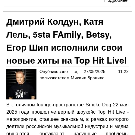
Подробнее
о
Ice
и Т
Дмитрий Колдун, Катя
Кур
ког
Лель, 5sta FAmily, Betsy,
бо
все
Егор Шип исполнили свои
слу
Рос
новые хиты на Top Hit Live!
пол
202
Опубликовано
вт, 27/05/2025 - 11:22
пользователем
Михаил Брацило
В столичном lounge-пространстве Smoke Dog 22 мая
2025 года прошел четвертый шоукейс Top Hit Live -
мероприятие, ставшее знаковым, в рамках которого
деятели российской музыкальной индустрии и медиа
общаются, обсуждают насущные проблемы