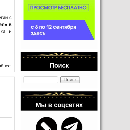
тии с
ёл» в
вки и
Поиск
обнее
о Золотой успех ярославцев: «Консонанс» и «Элегия»
покорили Ингушетию
Поиск
Мы в соцсетях