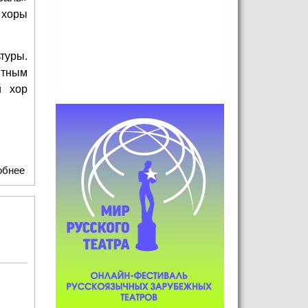
 хоры
туры.
ятным
й хор
обнее
о Это вам не поп-звезды: Детский хор "Консонанс" устроил
масленичный переполох в Ярославле