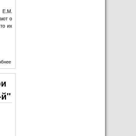
Е.М.
ают о
что их
обнее
о Голос поколения: Дети ярославского хора "Консонанс" о
памяти и подвигах
ри
-й"