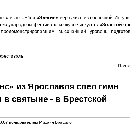
анс» и ансамбля
«Элегия»
вернулись из солнечной Ингуше
 Международном фестивале-конкурсе искусств
«Золотой ор
продемонстрировавшим высочайший уровень подгото
фестиваль
Подр
нс» из Ярославля спел гимн
 в святыне - в Брестской
13:07
пользователем
Михаил Брацило