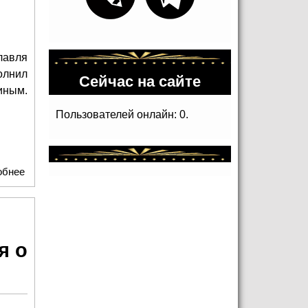
лавля
олнил
Сейчас на сайте
иным.
Пользователей онлайн: 0.
обнее
о Детский хор «Консонанс» из Ярославля спел гимн
мужеству детей войны в святыне - в Брестской крепости
:
я о