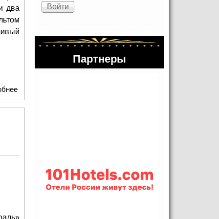
и два
льтом
ливый
Партнеры
обнее
о «Виват, Ярославль!»: юные голоса «Консонанса» и
«Элегии» покорили Вологду
раль»