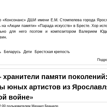
р «Консонанс» ДШИ имени Е.М. Стомпелева города Ярос
 на «Акции памяти» «Парада искусств» в Бресте. Хор исп
ально для него поэтом и композитором Валерием Юд
вин.
ь
Беларусь
Дети
Брестская крепость
Подр
 хранители памяти поколений
зы юных артистов из Ярославл
ой войне»
2:00
пользователем
Михаил Брацило