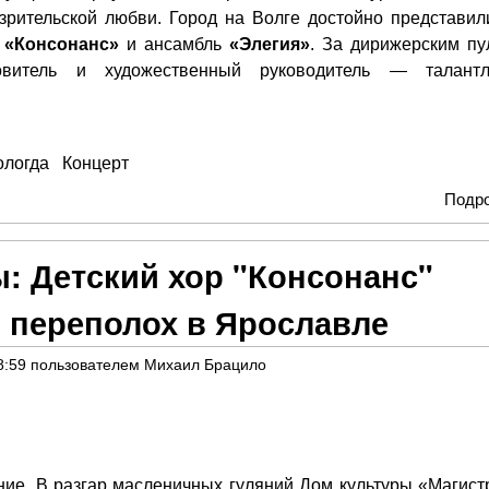
зрительской любви. Город на Волге достойно представил
р
«Консонанс»
и ансамбль
«Элегия»
. За дирижерским пу
овитель и художественный руководитель — талант
ологда
Концерт
Подр
ы: Детский хор "Консонанс"
 переполох в Ярославле
8:59
пользователем
Михаил Брацило
ие. В разгар масленичных гуляний Дом культуры «Магист