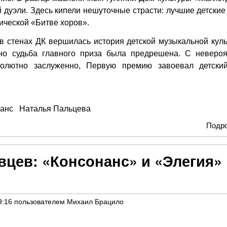
 дуэли. Здесь кипели нешуточные страсти: лучшие детские
пической «Битве хоров».
 в стенах ДК вершилась история детской музыкальной куль
но судьба главного приза была предрешена. С неверо
солютно заслуженно, Первую премию завоевал детски
анс
Наталья Пальцева
Подр
вцев: «Консонанс» и «Элегия»
9:16
пользователем
Михаил Брацило