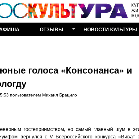
Перейти к основному
содержанию
АФИША
ОТЗЫВЫ
НОВОСТИ КУЛЬТУРЫ
 юные голоса «Консонанса» и
ологду
15:53
пользователем
Михаил Брацило
северным гостеприимством, но самый главный шум в эт
иумфом вернулся с V Всероссийского конкурса «Виват, х