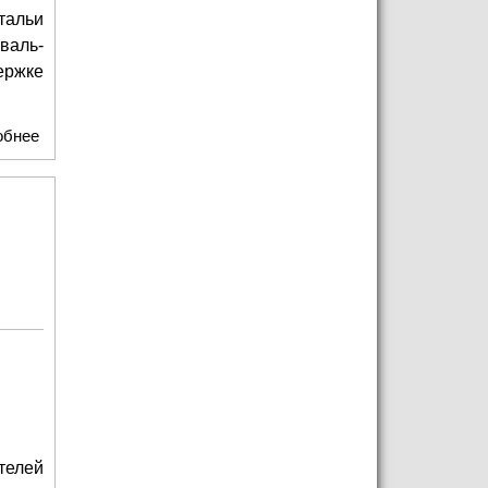
тальи
валь-
ержке
обнее
о Детский хор "Консонанс" из Ярославля взял Гран-При и
Первую премию на конкурсе в Казани с песней "43-й"
телей