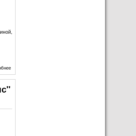
иной,
обнее
о «Дети “Консонанса” — хранители памяти поколений:
трогательные рассказы юных артистов из Ярославля о
Великой Отечественной войне»
нс"