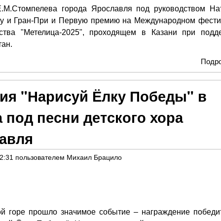
М.Стомпелева города Ярославля под руководством На
у и Гран-При и Первую премию на Международном фести
ества "Метелица-2025", проходящем в Казани при подд
тан.
Подр
ия "Нарисуй Ёлку Победы" в
под песни детского хора
лавля
02:31
пользователем
Михаил Брацило
й горе прошло значимое событие – награждение победи