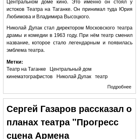
Центральном доме кино. Это именно он стоял у
истоков Театра на Таганке. Он принимал туда Юрия
Любимова и Владимира Высоцкого.
Николай Дупак стал директором Московского театра
драмы и комедии в 1963 году. При нём театр сменил
название, которое стало легендарным и появилась
эмблема театра.
Метки:
Театр на Таганке
Центральный дом
кинематографистов
Николай Дупак
театр
Подробнее
о 1
Ни
Дуп
Сергей Газаров рассказал о
лег
дир
планах театра "Прогресс
Теа
Таг
сцена Армена