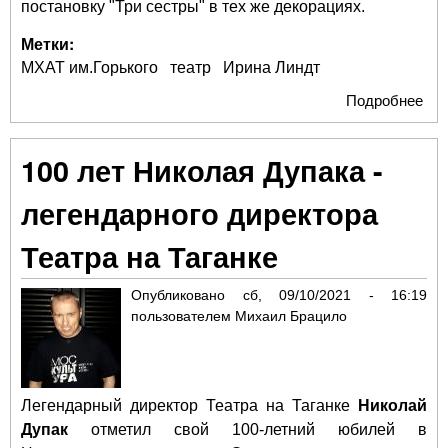
постановку "Три сестры" в тех же декорациях.
Метки:
МХАТ им.Горького
театр
Ирина Линдт
Подробнее
о И
Ли
пор
100 лет Николая Дупака -
в 
уб
легендарного директора
Театра на Таганке
Опубликовано
сб, 09/10/2021 - 16:19
пользователем
Михаил Брацило
Легендарный директор Театра на Таганке
Николай
Дупак
отметил свой 100-летний юбилей в