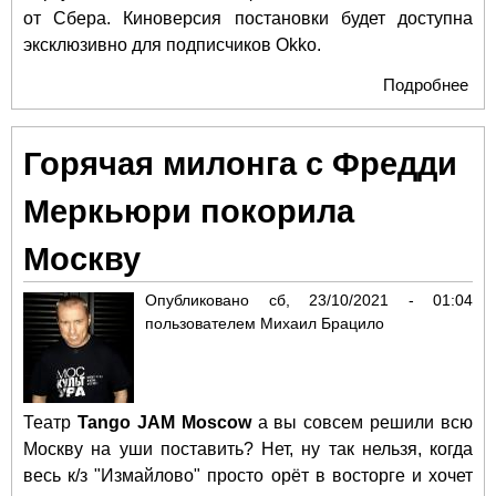
от Сбера. Киноверсия постановки будет доступна
эксклюзивно для подписчиков Okko.
Подробнее
о В
цен
сос
Горячая милонга с Фредди
пре
теа
Меркьюри покорила
шоу
уча
Москву
вир
асс
Опубликовано
сб, 23/10/2021 - 01:04
из 
пользователем
Михаил Брацило
Са
Театр
Tango JAM Moscow
а вы совсем решили всю
Москву на уши поставить? Нет, ну так нельзя, когда
весь к/з "Измайлово" просто орёт в восторге и хочет