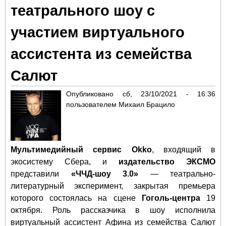
театрального шоу с
пок
спе
участием виртуального
"Пи
ассистента из семейства
Салют
Опубликовано
сб, 23/10/2021 - 16:36
пользователем
Михаил Брацило
Мультимедийный сервис Okko
, входящий в
экосистему Сбера,
и
издательство ЭКСМО
представили
«ЧЧД-шоу 3.0»
— театрально-
литературный эксперимент, закрытая премьера
которого состоялась на сцене
Гоголь-центра
19
октября. Роль рассказчика в шоу исполнила
виртуальный ассистент Афина из семейства Салют