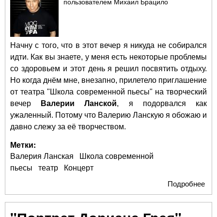
пользователем
Михаил Брацило
Начну с того, что в этот вечер я никуда не собирался
идти. Как вы знаете, у меня есть некоторые проблемы
со здоровьем и этот день я решил посвятить отдыху.
Но когда днём мне, внезапно, прилетело приглашение
от театра "Школа современной пьесы" на творческий
вечер
Валерии Ланской
, я подорвался как
ужаленный. Потому что Валерию Ланскую я обожаю и
давно слежу за её творчеством.
Метки:
Валерия Ланская
Школа современной
пьесы
театр
Концерт
Подробнее
о Р
лю
Ва
Лан