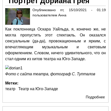
"Портрет Дориана Грея"
Опубликовано
пт, 15/10/2021 - 01:19
пользователем
Анна
Как поклонница Оскара Уайльда, я, конечно же, не
могла пропустить этот спектакль. Он оказался
сексуальным (да-да), провокационным и ярким, с
впечатляющим музыкальным и световым
оформлением. Словом, ничего удивительного, что он
стал одним из хитов театра на Юго-Западе.
Фото с сайта театра, фотограф С. Тупталов
Метки:
театр
Театр на Юго-Западе
Подробнее
о
"По
До