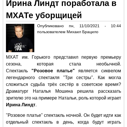
Ирина Линдт поработала в
гла
нац
МХАТе уборщицей
про
чел
Опубликовано
пн, 11/10/2021 - 10:44
в М
пользователем
Михаил Брацило
М.Г
МХАТ им. Горького
представил первую премьеру
сезона, которая стала необычной.
Спектакль
"Розовое платье"
является сиквелом
легендарного спектакля "Три сестры". Как могла
сложиться судьба трёх сестёр в советское время?
Драматург Наталья Мошина решила рассказать
зрителю это на примере Натальи, роль которой играет
Ирина Линдт
.
"Розовое платье" спектакль ночной. Он будет идти как
отдельный спектакль в день, когда будут играть