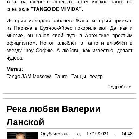
тоже на сцене станцевать аргентинское танго на
спектакле
"TANGO DE MI VIDA"
.
История молодого рабочего Жана, который приехал
из Парижа в Буэнос-Айрес покорила зал. Да, как и
многие, он начал свой путь в Аргентине простым
официантом. Но он влюблён в танго и влюблён в
звезду шоу Софию. А любовь, как известно, делает
чудеса.
Метки:
Tango JAM Moscow
Танго
Танцы
театр
Подробнее
о Г
мил
Фр
Река любви Валерии
Ме
пок
Ланской
Мо
Опубликовано
вс, 17/10/2021 - 14:48