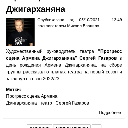
Джигарханяна
Опубликовано
вт, 05/10/2021 - 12:49
пользователем
Михаил Брацило
Художественный руководитель театра
"Прогресс
сцена Армена Джигарханяна"
Сергей Газаров
в
день рождения Армена Джигарханяна, на сборе
труппы рассказал о планах театра на новый сезон и
заглянул в сезон 2022/23.
Метки:
Прогресс сцена Армена
Джигарханяна
театр
Сергей Газаров
Подробнее
о С
Газ
рас
« первая
‹ предыдущая
…