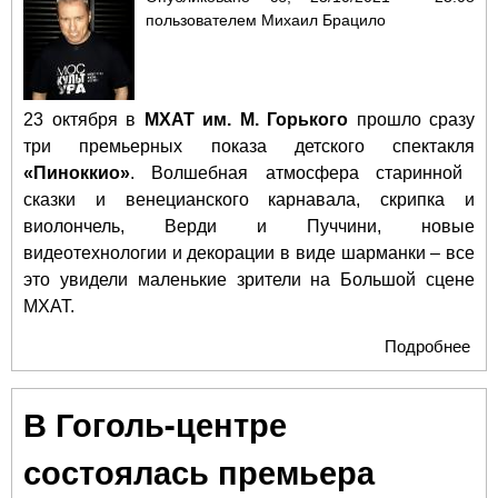
пользователем
Михаил Брацило
23 октября в
МХАТ им. М. Горького
прошло сразу
три премьерных показа детского спектакля
«Пиноккио»
. Волшебная атмосфера старинной
сказки и венецианского карнавала, скрипка и
виолончель, Верди и Пуччини, новые
видеотехнологии и декорации в виде шарманки – все
это увидели маленькие зрители на Большой сцене
МХАТ.
Подробнее
о 2
окт
МХ
В Гоголь-центре
М.Г
пок
состоялась премьера
сра
пр