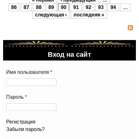
пла
Страницы
86
87
88
89
90
91
92
93
94
…
теа
следующая ›
последняя »
"Пр
сце
Джи
Вход на сайт
Имя пользователя
*
Пароль
*
Регистрация
Забыли пароль?