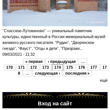
"Спасское-Лутовиново" — уникальный памятник
культуры, единственный в России мемориальный музей
великого русского писателя. "Рудин", "Дворянское
гнездо", "Фауст", "Отцы и дети", "Призраки...
09/03/2021 - 11:32
« первая
‹ предыдущая
…
Страницы
170
171
172
173
174
175
176
177
17
8
…
следующая ›
последняя »
ещё
Вход на сайт