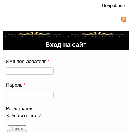
Подробнее
о Я
Муз
Ban
пог
пр
в м
Вход на сайт
Имя пользователя
*
Пароль
*
Регистрация
Забыли пароль?