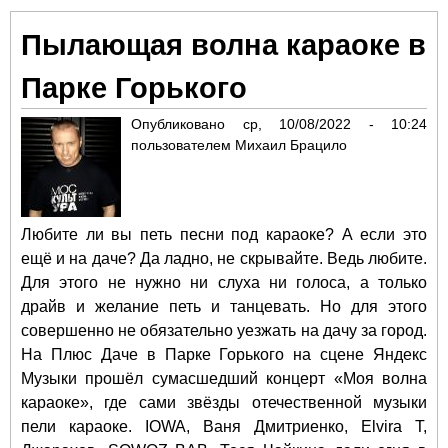
мис
Пылающая волна караоке в
пев
Сю
Парке Горького
де
как
Опубликовано
ср, 10/08/2022 - 10:24
реж
пользователем
Михаил Брацило
пре
но
тре
сце
Любите ли вы петь песни под караоке? А если это
Ян
ещё и на даче? Да ладно, не скрывайте. Ведь любите.
Муз
Пл
Для этого не нужно ни слуха ни голоса, а только
драйв и желание петь и танцевать. Но для этого
совершенно не обязательно уезжать на дачу за город.
На Плюс Даче в Парке Горького на сцене Яндекс
Музыки прошёл сумасшедший концерт «Моя волна
караоке», где сами звёзды отечественной музыки
пели караоке. IOWA, Ваня Дмитриенко, Elvira T,