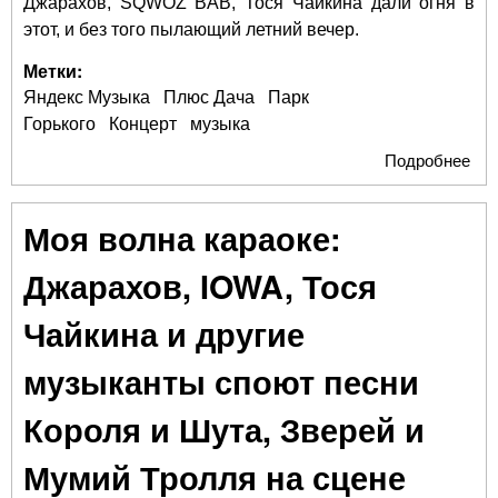
Джарахов, SQWOZ BAB, Тося Чайкина дали огня в
этот, и без того пылающий летний вечер.
Метки:
Яндекс Музыка
Плюс Дача
Парк
Горького
Концерт
музыка
Подробнее
о
Пы
вол
Моя волна караоке:
кар
Па
Джарахов, IOWA, Тося
Гор
Чайкина и другие
музыканты споют песни
Короля и Шута, Зверей и
Мумий Тролля на сцене