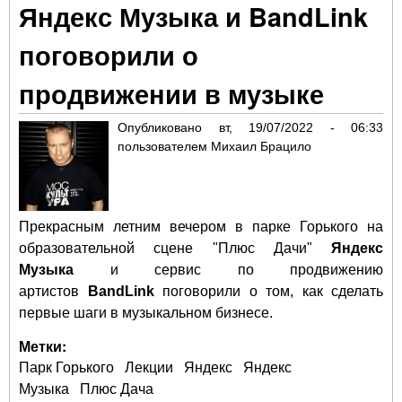
Яндекс Музыка и BandLink
Джа
IO
поговорили о
Тос
Чай
продвижении в музыке
дру
му
Опубликовано
вт, 19/07/2022 - 06:33
сп
пользователем
Михаил Брацило
пес
Кор
Шут
Зве
Прекрасным летним вечером в парке Горького на
Му
образовательной сцене "Плюс Дачи"
Яндекс
Тро
сце
Музыка
и сервис по продвижению
Ян
артистов
BandLink
поговорили о том, как сделать
Муз
первые шаги в музыкальном бизнесе.
Пл
Метки:
Парк Горького
Лекции
Яндекс
Яндекс
Музыка
Плюс Дача