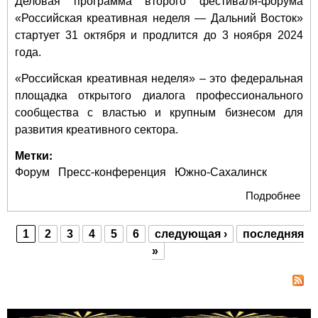
Деловая программа второго фестиваля-форума
«Российская креативная неделя — Дальний Восток»
стартует 31 октября и продлится до 3 ноября 2024
года.
«Российская креативная неделя» – это федеральная
площадка открытого диалога профессионального
сообщества с властью и крупным бизнесом для
развития креативного сектора.
Метки:
Форум
Пресс-конференция
Южно-Сахалинск
Подробнее
о
Ано
де
1
2
3
4
5
6
следующая ›
последняя
про
Страницы
»
фес
фо
«Ро
кре