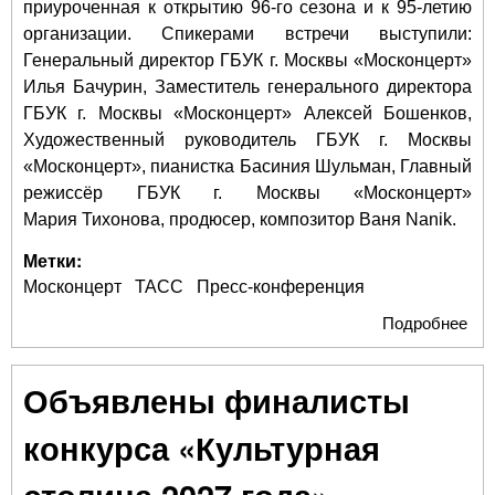
приуроченная к открытию 96-го сезона и к 95-летию
организации. Спикерами встречи выступили:
Генеральный директор ГБУК г. Москвы «Москонцерт»
Илья Бачурин, Заместитель генерального директора
ГБУК г. Москвы «Москонцерт» Алексей Бошенков,
Художественный руководитель ГБУК г. Москвы
«Москонцерт», пианистка Басиния Шульман, Главный
режиссёр ГБУК г. Москвы «Москонцерт»
Мария Тихонова, продюсер, композитор Ваня Nanik.
Метки:
Москонцерт
ТАСС
Пресс-конференция
Подробнее
о 9
Мос
ито
Объявлены финалисты
дея
и п
конкурса «Культурная
нов