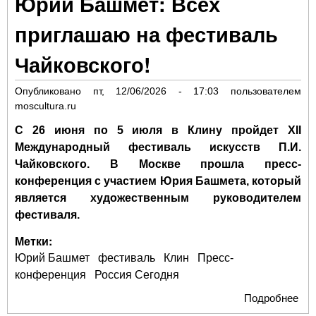
Юрий Башмет: Всех
Об
Ас
приглашаю на фестиваль
рас
Мо
Чайковского!
Опубликовано
пт, 12/06/2026 - 17:03
пользователем
moscultura.ru
С 26 июня по 5 июля в Клину пройдет XII
Международный фестиваль искусств П.И.
Чайковского. В Москве прошла пресс-
конференция с участием Юрия Башмета, который
является художественным руководителем
фестиваля.
Метки:
Юрий Башмет
фестиваль
Клин
Пресс-
конференция
Россия Сегодня
Подробнее
о 
Ба