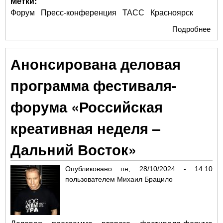
Метки:
Форум
Пресс-конференция
ТАСС
Красноярск
Подробнее
о
Ано
де
Анонсирована деловая
про
«Ро
программа фестиваля-
кре
нед
форума «Российская
Си
креативная неделя –
Дальний Восток»
Опубликовано
пн, 28/10/2024 - 14:10
пользователем
Михаил Брацило