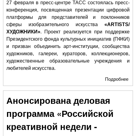
27 февраля в пресс-центре ТАСС состоялась пресс-
конференция, посвященная презентации цифровой
платформы для представителей и поклонников
сферы изобразительного искусства
«ARTISTS/
ХУДОЖНИКИ»
. Проект реализуется при поддержке
Президентского фонда культурных инициатив (ПФКИ)
и призван объединить арт-институции, сообщества
художников, галереи, кураторов, коллекционеров,
художественные образовательные учреждения и
любителей искусства.
Подробнее
о Х
Рос
объ
Анонсирована деловая
Рос
поя
программа «Российской
пер
пл
креативной недели -
сф
изо