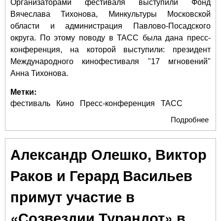
Организаторами фестиваля выступили Фонд
Вячеслава Тихонова, Минкультуры Московской
области и администрация Павлово-Посадского
округа. По этому поводу в ТАСС была дана пресс-
конференция, на которой выступили: президент
Международного кинофестиваля "17 мгновений"
Анна Тихонова.
Метки:
фестиваль
Кино
Пресс-конференция
ТАСС
Подробнее
о
Ки
"С
Александр Олешко, Виктор
мгн
Пра
Раков и Герард Васильев
и к
про
примут участие в
Па
По
«Созвездии Турандот» в