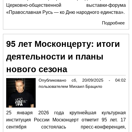
Церковно-общественной выставки-форума
«Православная Русь — ко Дню народного единства».
Подробнее
о В
пре
ма
95 лет Москонцерту: итоги
вы
про
деятельности и планы
«Ве
Поб
нового сезона
Ро
моя
Опубликовано
сб, 20/09/2025 - 04:02
пользователем
Михаил Брацило
25 января 2026 года крупнейшая культурная
институция России Москонцерт отметит 95 лет. 17
сентября состоялась пресс-конференция,