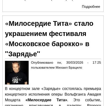
Подробнее
о Д
Роб
ара
«Милосердие Тита» стало
ска
кор
украшением фестиваля
стр
под
«Московское барокко» в
три
Яр
"Зарядье"
Опубликовано
пн, 30/03/2026 - 17:25
пользователем
Михаил Брацило
В концертном зале «Зарядье» состоялась премьера
концертного исполнения оперы Вольфганга Амадея
Моцарта
«Милосердие Тита»
. Это событие,
органично вписавшееся в палитру Второго