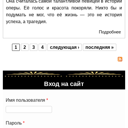
Она считалась самой талантливой певицей в истории
оперы. Её голос и красота покоряли. Никто бы и
подумать не мог, что её жизнь — это не история
успеха, а трагедия.
Подробнее
о Д
не
гро
1
2
3
4
следующая ›
последняя »
гол
Страницы
Вход на сайт
Имя пользователя
*
Пароль
*