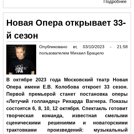
Подробнее
о
Кон
Бог
Новая Опера открывает 33-
пос
опе
й сезон
чё
пр
Опубликовано
вт, 03/10/2023 - 21:58
юм
пользователем
Михаил Брацило
В октябре 2023 года Московский театр Новая
Опера имени Е.В. Колобова откроет 33 сезон.
Первой премьерой станет постановка оперы
«Летучий голландец» Рихарда Вагнера. Показы
состоятся 6, 8, 10, 12 октября. Спектакль готовит
творческая команда, известная смелыми
сценическими решениями и новаторскими
трактовками произведений: музыкальный