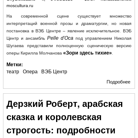
moscultura.ru
На современной сцене существует множество
интерпретаций военной прозы и драматургии, но новая
постановка в ВЭБ Центре – явление исключительное. ВЭБ
Pelle d'Oca
Центр и ансамбль
под управлением Николая
Шугаева представили полноценную сценическую версию
«Зори здесь тихие»
оперы Кирилла Молчанова
.
Метки:
театр
Опера
ВЭБ Центр
Подробнее
о
Во
кла
Дерзкий Роберт, арабская
нео
и с
сказка и королевская
над
опе
строгость: подробности
зде