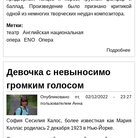
баллад. Произведение было признано критикой
одной из немногих творческих неудач композитора.
Метки:
театр
Английская национальная
опера
ENO
Опера
Подробнее
о 
пос
«Gl
Девочка с невыносимо
громким голосом
Опубликовано
пт, 02/12/2022 - 23:27
пользователем
Анна
София Сесилия Калос, более известная как Мария
Каллас родилась 2 декабря 1923 в Нью-Йорке.