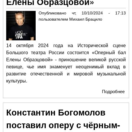
Елены Образцовой»
Опубликовано
чт, 10/10/2024 - 17:13
пользователем
Михаил Брацило
14 октября 2024 года на Исторической сцене
Большого театра России состоится «Оперный бал
Елены Образцовой» - приношение великой русской
певице, чье имя знаменует неоценимый вклад в
развитие отечественной и мировой музыкальной
культуры.
Подробнее
о Н
Ист
сце
Константин Богомолов
Бо
теа
поставил оперу с чёрным-
Рос
сос