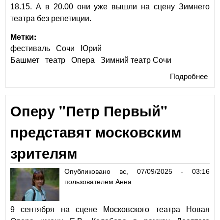
18.15. А в 20.00 они уже вышли на сцену Зимнего
театра без репетиции.
Метки:
фестиваль
Сочи
Юрий
Башмет
театр
Опера
Зимний театр Сочи
Подробнее
о К
муз
мол
Оперу "Петр Первый"
Иск
по
представят московским
фо
на 
зрителям
фе
в С
Опубликовано
вс, 07/09/2025 - 03:16
пользователем
Анна
9 сентября на сцене Московского театра Новая