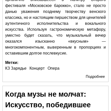
фестиваля «Московское барокко», стало не просто
данью уважения позднему творчеству венского
классика, но и настоящим пиршеством для ценителей
аутентичного исполнительства и вокального
искусства. Используя гастрономическую метафору,
уместно будет сказать, что музыкальный вечер
оказался изысканно «вкусным» —
многокомпонентным, выверенным в пропорциях и
оставившим долгое послевкусие.
Метки:
КЗ Зарядье
Концерт
Опера
Подробнее
о
«М
Тит
Когда музы не молчат:
ук
фе
Искусство, победившее
«М
бар