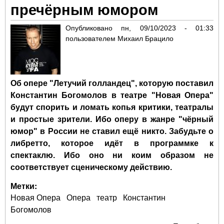
пречёрным юмором
«О
ба
Опубликовано
пн, 09/10/2023 - 01:33
Об
пользователем
Михаил Брацило
Об опере "Летучий голландец", которую поставил
Константин Богомолов в театре "Новая Опера"
будут спорить и ломать копья критики, театралы
и простые зрители. Ибо оперу в жанре "чёрный
юмор" в России не ставил ещё никто. Забудьте о
либретто, которое идёт в программке к
спектаклю. Ибо оно ни коим образом не
соответствует сценическому действию.
Метки:
Новая Опера
Опера
театр
Константин
Богомолов