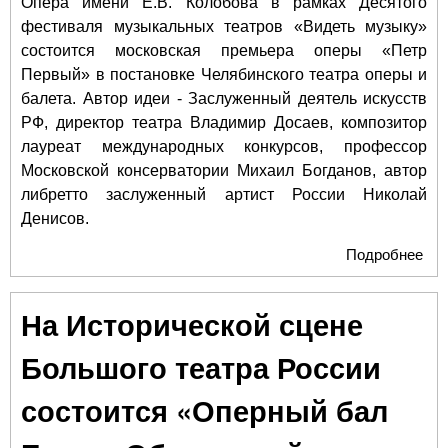
Опера имени Е.В. Колобова в рамках Десятого
фестиваля музыкальных театров «Видеть музыку»
состоится московская премьера оперы «Петр
Первый» в постановке Челябинского театра оперы и
балета. Автор идеи - Заслуженный деятель искусств
РФ, директор театра Владимир Досаев, композитор
лауреат международных конкурсов, профессор
Московской консерватории Михаил Богданов, автор
либретто заслуженный артист России Николай
Денисов.
Подробнее
о О
"Пе
Пе
На Исторической сцене
пре
мос
Большого театра России
зри
состоится «Оперный бал