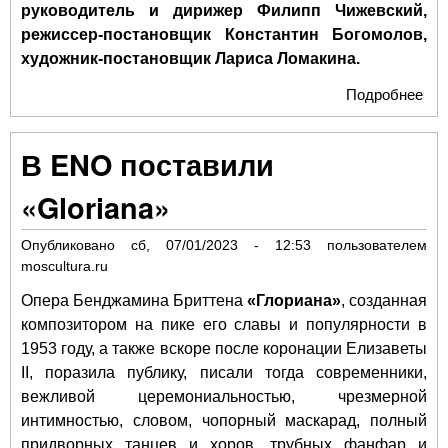
руководитель и дирижер Филипп Чижевский,
режиссер-постановщик Константин Богомолов,
художник-постановщик Лариса Ломакина.
Подробнее
о Н
Оп
отк
В ENO поставили
33-
«Gloriana»
Опубликовано
сб, 07/01/2023 - 12:53
пользователем
moscultura.ru
Опера Бенджамина Бриттена
«Глориана»
, созданная
композитором на пике его славы и популярности в
1953 году, а также вскоре после коронации Елизаветы
II, поразила публику, писали тогда современники,
вежливой церемониальностью, чрезмерной
интимностью, словом, чопорный маскарад, полный
придворных танцев и хоров, трубных фанфар и