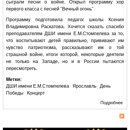
сыграли песни о войне. Открыл программу хор
первого класса с песней "Вечный огонь"
Программу подготовила педагог школы Ксения
Владимировна Раскатова. Хочется сказать спасибо
преподавателям ДШИ имени Е.М.Стомпелева за то,
что воспитывают детей правильно, прививают им
чувство патриотизма, рассказывают им о той
страшной войне, итоги которой, некоторые деятели
не только на Западе, но и в России пытаются
пересмотреть.
Метки:
ДШИ имени Е.М.Стомпелева
Ярославль
День
Победы
Концерт
Подробнее
о У
ДШ
Е.
гор
Яр