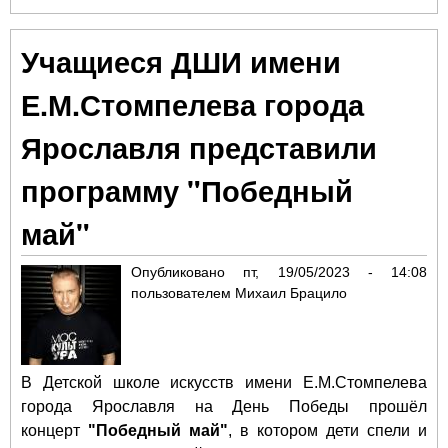
"Пу
в с
Учащиеся ДШИ имени
Мул
Пул
Е.М.Стомпелева города
Ярославля представили
программу "Победный
май"
Опубликовано
пт, 19/05/2023 - 14:08
пользователем
Михаил Брацило
В Детской школе искусств имени Е.М.Стомпелева
города Ярославля на День Победы прошёл
концерт
"Победный май"
, в котором дети спели и