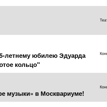
Теа
85-летнему юбилею Эдуарда
Кон
лотое кольцо"
Кон
ре музыки» в Москвариуме!