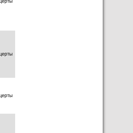
церты
церты
церты