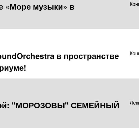
е «Море музыки» в
Кон
undOrchestra в пространстве
Кон
риуме!
овой: "МОРОЗОВЫ" СЕМЕЙНЫЙ
Лек