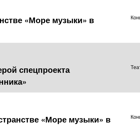
анстве «Море музыки» в
Кон
ерой спецпроекта
Теа
нника»
странстве «Море музыки» в
Кон