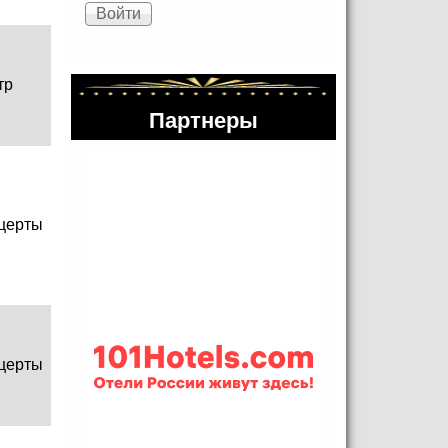
тр
Партнеры
церты
церты