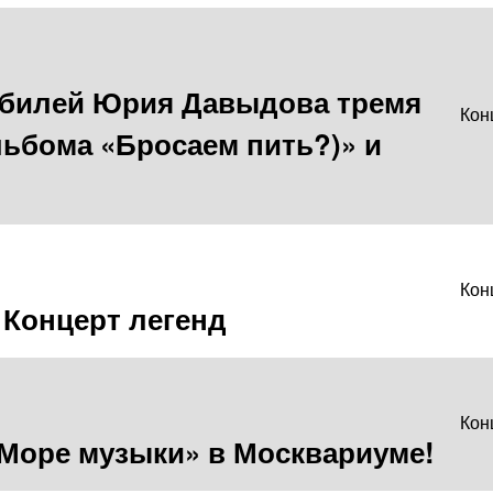
юбилей Юрия Давыдова тремя
Кон
льбома «Бросаем пить?)» и
Кон
 Концерт легенд
Кон
 «Море музыки» в Москвариуме!