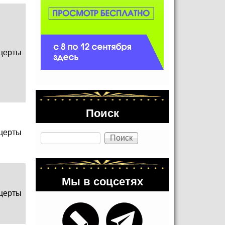
церты
Поиск
церты
Поиск
Мы в соцсетях
церты