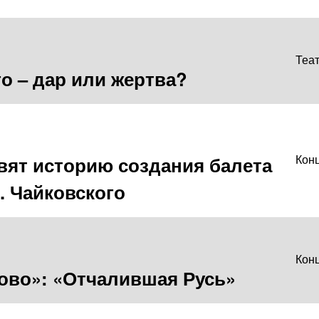
Теа
о – дар или жертва?
вят историю создания балета
Кон
. Чайковского
Кон
ково»: «Отчалившая Русь»