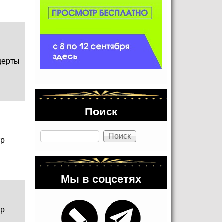
церты
Поиск
Поиск
тр
Мы в соцсетях
тр