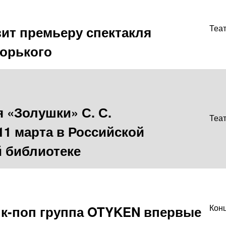
вит премьеру спектакля
Теа
Горького
 «Золушки» С. С.
Теа
11 марта в Российской
й библиотеке
к-поп группа OTYKEN впервые
Кон