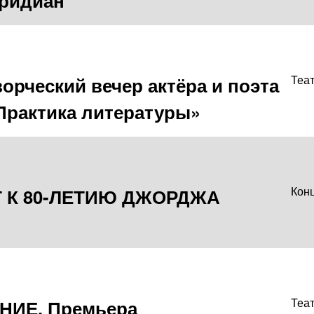
еридиан
ческий вечер актёра и поэта
Теа
«Практика литературы»
Т К 80-ЛЕТИЮ ДЖОРДЖА
Кон
НИЕ. Премьера
Теа