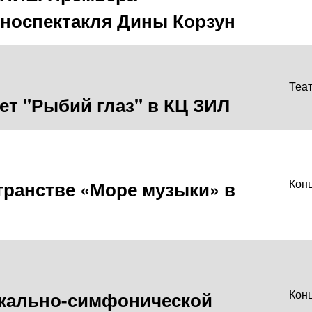
носпектакля Дины Корзун
Теа
ет "Рыбий глаз" в КЦ ЗИЛ
ранстве «Море музыки» в
Кон
кально-симфонической
Кон