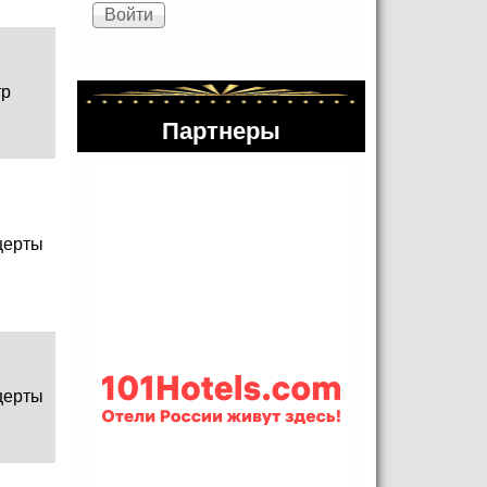
тр
Партнеры
церты
церты