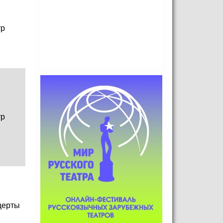
тр
тр
церты