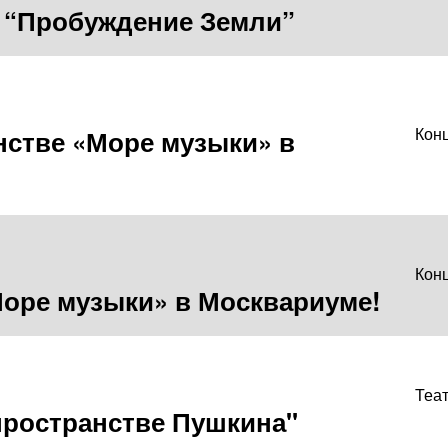
 “Пробуждение Земли”
анстве «Море музыки» в
Кон
Кон
Море музыки» в Москвариуме!
Теа
пространстве Пушкина"