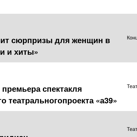
вит сюрпризы для женщин в
Кон
и и хиты»
 премьера спектакля
Теа
о театральногопроекта «а39»
Теа