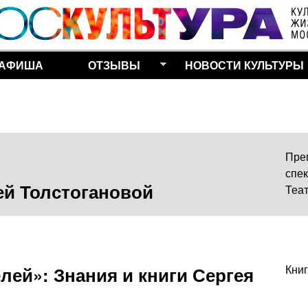
Перейти к основному
содержанию
АФИША
ОТЗЫВЫ
НОВОСТИ КУЛЬТУРЫ
Пре
спек
ей Толстогановой
Теа
ей»: Знания и книги Сергея
Кни