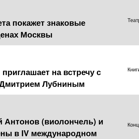
ета покажет знаковые
Теат
ценах Москвы
приглашает на встречу с
Книг
м Дмитрием Лубниным
 Антонов (виолончель) и
Конц
ены в IV международном