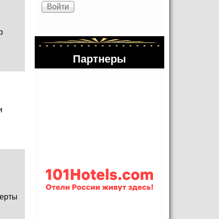
р
Партнеры
и
ерты