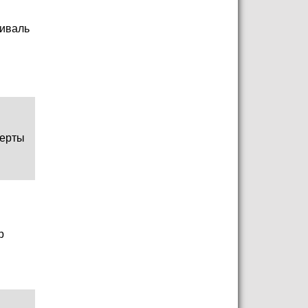
иваль
ерты
р