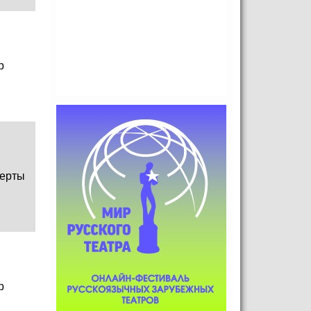
р
ерты
р