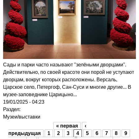
Сады и парки часто называют "зелёными дворцами".
Действительно, по своей красоте они порой не уступают
дворцам, вокруг которых расположены. Версаль,
Царское село, Петергоф, Сан-Суси и многие другие... В
музее-заповеднике Царицыно...
19/01/2025 - 04:23
Раздел:
Музеи/выставки
« первая
‹
Страницы
предыдущая
1
2
3
4
5
6
7
8
9