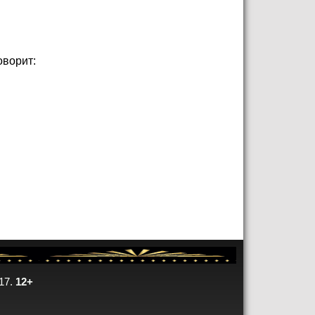
оворит:
17.
12+