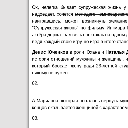
Ох, нелегка бывает супружеская жизнь у 
надоедает, хочется
молодого комиссарского
наигравшись, может возникнуть желани
"Супружеская жизнь" по фильму Ингмара Б
актёра держат зал весь спектакль на одном д
ведя каждый свою игру, но игра в итоге ста
Денис Юченков
в роли Юхана и
Наталья 
история отношений мужчины и женщины, их
который бросает жену ради 23-летней студ
никому не нужен.
02.
А Марианна, которая пыталась вернуть мужа
концов оказывается женщиной с характером
03.