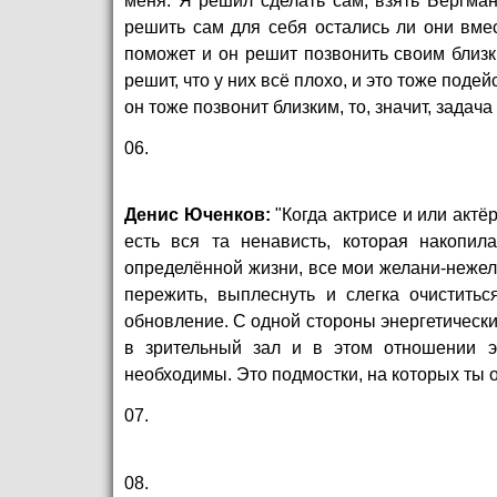
меня. Я решил сделать сам, взять Бергман
решить сам для себя остались ли они вмес
поможет и он решит позвонить своим близким
решит, что у них всё плохо, и это тоже подейс
он тоже позвонит близким, то, значит, задач
06.
Денис Юченков:
"Когда актрисе и или актёр
есть вся та ненависть, которая накопи
определённой жизни, все мои желани-нежела
пережить, выплеснуть и слегка очиститьс
обновление. С одной стороны энергетически
в зрительный зал и в этом отношении э
необходимы. Это подмостки, на которых ты 
07.
08.