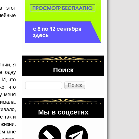
а этот
емейные
янии, я
Поиск
а одну
 И, что
Поиск
о, что
 у меня
нимала,
живало,
Мы в соцсетях
ё так и
 жизни.
том мне