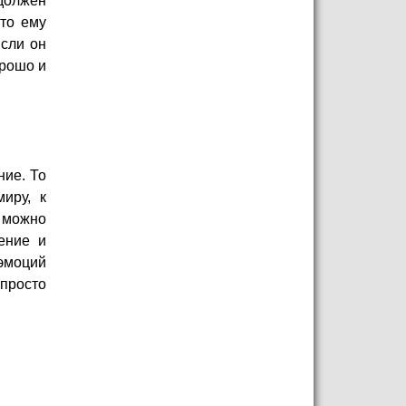
 должен
это ему
Если он
орошо и
ние. То
иру, к
ё можно
ение и
 эмоций
просто