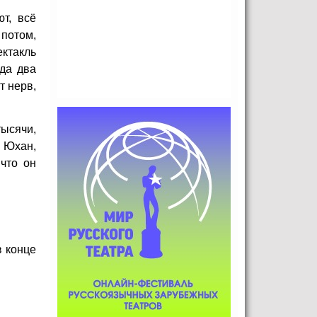
т, всё
 потом,
ктакль
да два
т нерв,
тысячи,
. Юхан,
 что он
в конце