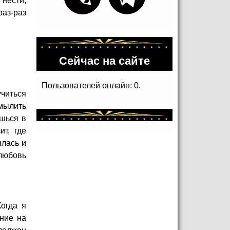
 нести,
раз-раз
Сейчас на сайте
Пользователей онлайн: 0.
учиться
амылить
ишься в
ит, где
ялась и
 любовь
огда я
ние на