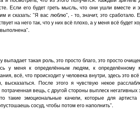
а и посмотреть, что из этого получится. Каждый зритель
те. Если его будет греть мысль, что они ушли вместе и 
 и сказать: "Я вас люблю", - то, значит, это сработало. 
твует на него так, что у них всё плохо, а у меня всё будет х
а выполнена".
у выпадает такая роль, это просто благо, это просто очище
лась у меня к определённым людям, к определённому м
ния, всё, что происходит у человека внутри, здесь это вс
я, высказаться. После этого я чувствую некое расслабл
 потраченная вещь, с другой стороны выплеск негативных
то такие эмоциональные качели, которые для артиста 
опустошаешь сосуд, чтобы потом его наполнить".