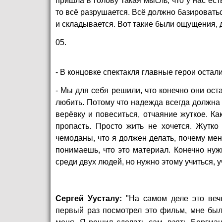
пришла в голову такая мысль, что у нас ест
то всё разрушается. Всё должно базироватьс
и складывается. Вот такие были ощущения, 
05.
- В концовке спектакля главные герои остал
- Мы для себя решили, что конечно они ост
любить. Потому что надежда всегда должна 
верёвку и повеситься, отчаяние жуткое. К
пропасть. Просто жить не хочется. Жутко 
чемоданы, что я должен делать, почему мен
понимаешь, что это материал. Конечно нуж
среди двух людей, но нужно этому учиться, у
Сергей Уусталу:
"На самом деле это вечн
первый раз посмотрел это фильм, мне был