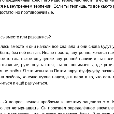
ь определённый крест, его надо терпеливо нести, а если не
я на внутреннем терпении. Если ты терпишь, то всё как-то 
достаточно противоречивые.
ись вместе или разошлись?
ались вместе и они начали всё сначала и они снова будут 
быть, без неё нельзя. Иначе просто, внутренне, хочется н
акое-то гигантское ощущение внутренней паники и ты вал
отчаяние, руки опускаются, ты не понимаешь, где рекиз
я не любят. Я это испытала.Потом вдруг фу-фу-уфу, разве
на любовь, конечно нужна надежда и вера в то, что есть
читься и ещё раз учиться.
ый вопрос, вечная проблема и поэтому зацепило это. К
о лет четырнадцать. Он произвёл определённое впечатле