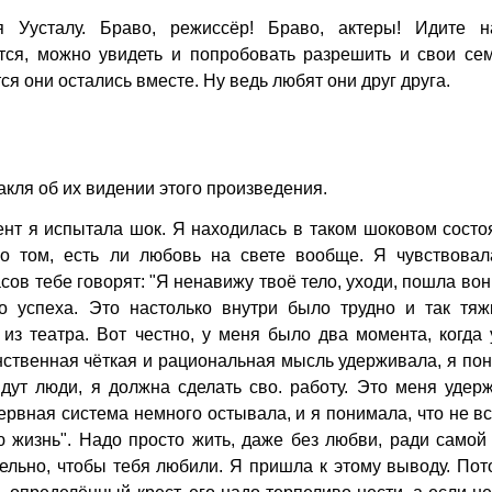
 Уусталу. Браво, режиссёр! Браво, актеры! Идите н
жется, можно увидеть и попробовать разрешить и свои с
ся они остались вместе. Ну ведь любят они друг друга.
акля об их видении этого произведения.
т я испытала шок. Я находилась в таком шоковом состо
 о том, есть ли любовь на свете вообще. Я чувствовал
ов тебе говорят: "Я ненавижу твоё тело, уходи, пошла вон.
 успеха. Это настолько внутри было трудно и так тяжк
из театра. Вот честно, у меня было два момента, когда
нственная чёткая и рациональная мысль удерживала, я по
идут люди, я должна сделать сво. работу. Это меня удер
ервная система немного остывала, и я понимала, что не вс
ю жизнь". Надо просто жить, даже без любви, ради самой
ельно, чтобы тебя любили. Я пришла к этому выводу. По