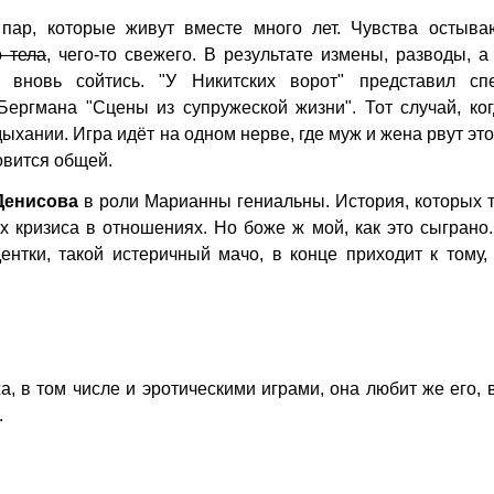
пар, которые живут вместе много лет. Чувства остываю
 тела
, чего-то свежего. В результате измены, разводы, а
е вновь сойтись.
"У Никитских ворот"
представил спе
ергмана "Сцены из супружеской жизни". Тот случай, ког
ыхании. Игра идёт на одном нерве, где муж и жена рвут это
новится общей.
Денисова
в роли Марианны гениальны. История, которых 
 кризиса в отношениях. Но боже ж мой, как это сыграно
ентки, такой истеричный мачо, в конце приходит к тому,
, в том числе и эротическими играми, она любит же его, 
.