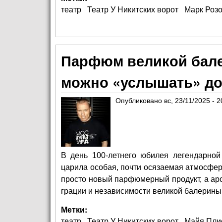
театр
Театр У Никитских ворот
Марк Роз
Парфюм великой бале
можно «услышать» д
Опубликовано
вс, 23/11/2025 - 2
В день 100-летнего юбилея легендарно
царила особая, почти осязаемая атмосфер
просто новый парфюмерный продукт, а 
грации и независимости великой балерины
Метки:
театр
Театр У Никитских ворот
Майя Пли