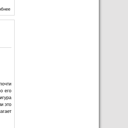
обнее
о Парфюм великой балерины: аромат Плисецкой теперь
можно «услышать» дома
почти
о его
игура
и это
агает