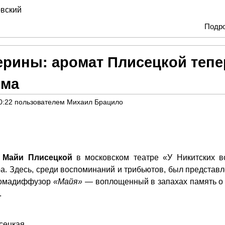
овский
Подр
рины: аромат Плисецкой тепе
ома
0:22
пользователем
Михаил Брацило
й
Майи Плисецкой
в московском театре «У Никитских в
а. Здесь, среди воспоминаний и трибьютов, был представл
аромадиффузор
«Майя»
— воплощенный в запахах память о 
.
сецкая