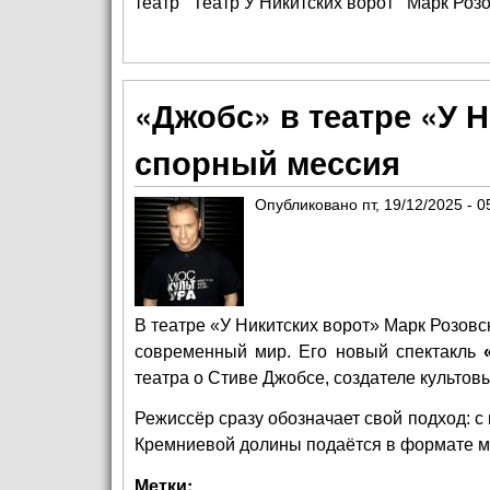
театр
Театр У Никитских ворот
Марк Роз
«Джобс» в театре «У Н
спорный мессия
Опубликовано
пт, 19/12/2025 - 0
В театре «У Никитских ворот» Марк Розовс
современный мир. Его новый спектакль
театра о Стиве Джобсе, создателе культо
Режиссёр сразу обозначает свой подход: с
Кремниевой долины подаётся в формате м
Метки: