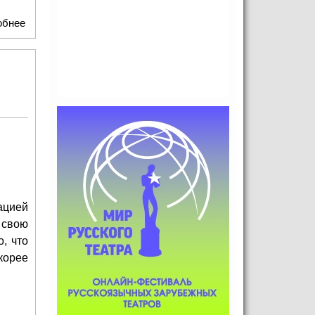
обнее
о Бабочка, которая разрывает кокон: режиссёрский дебют
Яны Прыжанковой о главном страхе взросления
ацией
 свою
, что
корее