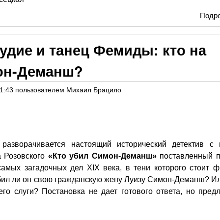
Подр
дие и танец Фемиды: кто на
он-Деманш?
21:43
пользователем
Михаил Брацило
разворачивается настоящий исторический детектив с 
а Розовского
«Кто убил Симон-Деманш»
поставленный п
самых загадочных дел XIX века, в тени которого стоит ф
бил ли он свою гражданскую жену Луизу Симон-Деманш? Ил
о слуги? Постановка не дает готового ответа, но предл