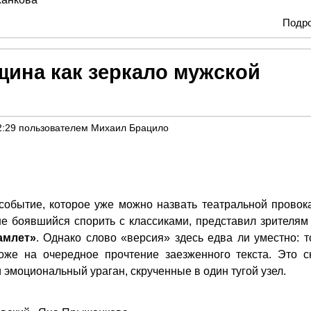
Подр
щина как зеркало мужской
2:29
пользователем
Михаил Брацило
 событие, которое уже можно назвать театральной провок
 не боявшийся спорить с классиками, представил зрителям
амлет»
. Однако слово «версия» здесь едва ли уместно: то
оже на очередное прочтение заезженного текста. Это с
 эмоциональный ураган, скрученные в один тугой узел.