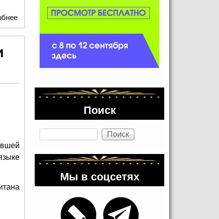
обнее
о «Новый Гамлет»: женщина как зеркало мужской трагедии
и
Поиск
Поиск
ившей
языке
Мы в соцсетях
итана