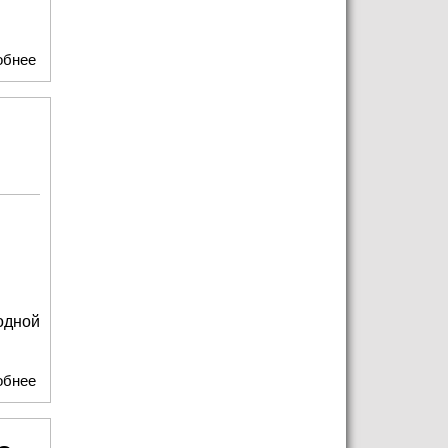
обнее
о «Бутылочное» правосудие и танец Фемиды: кто на
самом деле убил Симон-Деманш?
одной
обнее
о Встреча с Ольгой Лебедевой в театре "У Никитских
ворот"