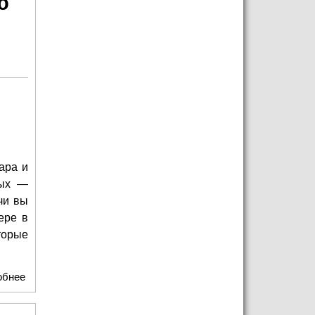
ю
ара и
рых —
чи вы
ере в
торые
обнее
о Театр "У Никитских ворот" приглашает на творческую
встречу с актрисами Ириной Шкабара и Полиной Ежовой