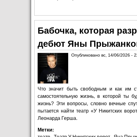
Бабочка, которая раз
дебют Яны Прыжанков
Опубликовано
вс, 14/06/2026 - 2
Что значит быть свободным и как им ст
самостоятельную жизнь, в которой ты б
жизнь? Эти вопросы, словно вечные спут
пытается найти театр «У Никитских воро
Леонарда Герша.
Метки:
театр
Театр У Никитских ворот
Яна Прыж