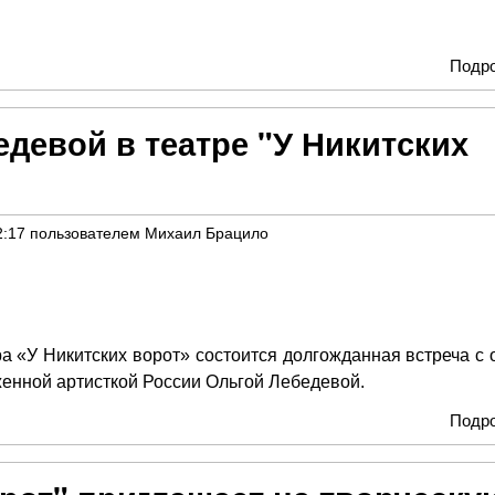
Подр
едевой в театре "У Никитских
2:17
пользователем
Михаил Брацило
ра «У Никитских ворот» состоится долгожданная встреча с 
женной артисткой России Ольгой Лебедевой.
Подр