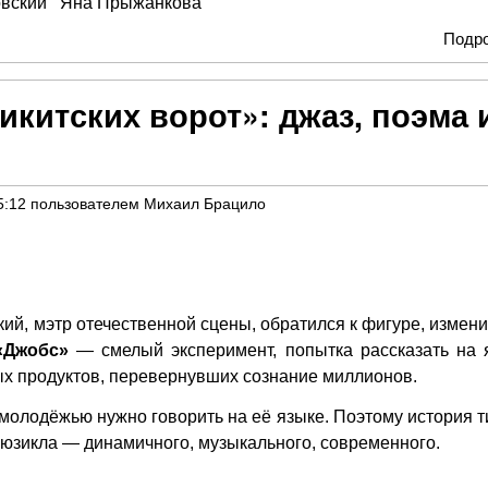
овский
Яна Прыжанкова
Подр
икитских ворот»: джаз, поэма 
5:12
пользователем
Михаил Брацило
кий, мэтр отечественной сцены, обратился к фигуре, измен
«Джобс»
— смелый эксперимент, попытка рассказать на 
вых продуктов, перевернувших сознание миллионов.
 молодёжью нужно говорить на её языке. Поэтому история т
юзикла — динамичного, музыкального, современного.