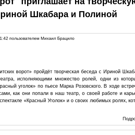
орот" приглашает на творческу
Ириной Шкабара и Полиной
21:42
пользователем
Михаил Брацило
китских ворот» пройдёт творческая беседа с Ириной Шкаб
еатра, исполняющими множество ролей, одни из кото
расный уголок» по пьесе Марка Розовского. В ходе встре
сами, как они попали в наш театр, о своей работе и карь
спектакле «Красный Уголок» и о своих любимых ролях, ко
Подр