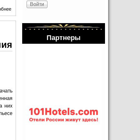
обнее
о Итоги театрального сезона 2025–2026 театра «У
Никитских ворот»
Партнеры
ния
ачать
енная
а них
пьесе