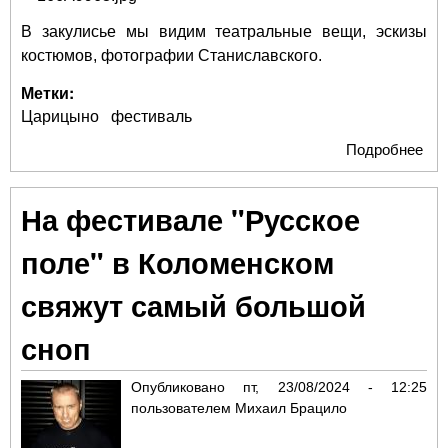
В закулисье мы видим театральные вещи, эскизы
костюмов, фотографии Станиславского.
Метки:
Царицыно
фестиваль
Подробнее
о В
Ца
цве
На фестивале "Русское
ист
са
поле" в Коломенском
свяжут самый большой
сноп
Опубликовано
пт, 23/08/2024 - 12:25
пользователем
Михаил Брацило