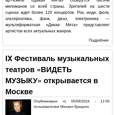
арт-кэмпе «Дикая Мята» соберутся тысячи
меломанов со всей страны. Зрителей на шести
сценах ждет более 120 концертов. Рок, инди, фолк,
альтернатива, фанк, джаз, электроника —
мультиформатная «Дикая Мята» представляет
артистов всех актуальных жанров.
Подробнее
о 
да
про
IX Фестиваль музыкальных
кру
муз
театров «ВИДЕТЬ
опе
«Ди
МУЗЫКУ» открывается в
Москве
Опубликовано
чт, 05/09/2024 - 12:05
пользователем
Михаил Брацило