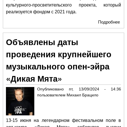
культурного-просветительского проекта, который
реализуется фондом с 2021 года.
Подробнее
о
Все
му
Объявлены даты
фе
«Мо
проведения крупнейшего
му
пут
музыкального опен-эйра
ста
Пск
«Дикая Мята»
Опубликовано
пт, 13/09/2024 - 14:36
пользователем
Михаил Брацило
13-15 июня на легендарном фестивальном поле в