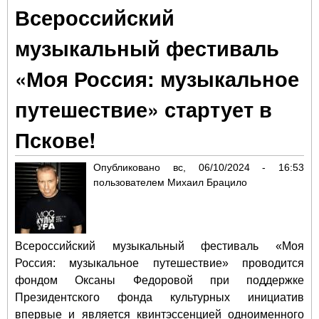
Всероссийский
пр
им
музыкальный фестиваль
Ар
Куи
«Моя Россия: музыкальное
Сер
Пр
путешествие» стартует в
Пскове!
Опубликовано
вс, 06/10/2024 - 16:53
пользователем
Михаил Брацило
Всероссийский музыкальный фестиваль «Моя
Россия: музыкальное путешествие» проводится
фондом Оксаны Федоровой при поддержке
Президентского фонда культурных инициатив
впервые и является квинтэссенцией одноименного