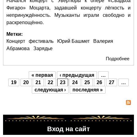
Начался концерт с Увертюры к опере «Свадьба
Фигаро» Моцарта, задавшей концерту лёгкость и
непринуждённость. Музыканты играли свободно и
раскрепощённо.
Метки:
Концерт
фестиваль
Юрий Башмет
Валерия
Абрамова
Зарядье
Подробнее
о 
Баш
Ва
« первая
‹ предыдущая
…
Аб
Страницы
19
20
21
22
23
24
25
26
27
…
и М
следующая ›
последняя »
пок
За
Вход на сайт