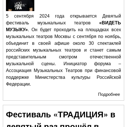
5 сентября 2024 года открывается Девятый
фестиваль музыкальных театров
«ВИДЕТЬ
МУЗЫКУ»
. Он будет проходить на площадках всех
музыкальных театров Москвы с сентября по ноябрь,
объединит в своей афише около 30 спектаклей
российских музыкальных театров и станет самым
представительным смотром отечественной
музыкальной сцены. Инициатор форума –
Ассоциация Музыкальных Театров при финансовой
поддержке Министерства культуры Российской
Федерации.
Подробнее
о I
Фе
му
Фестиваль «ТРАДИЦИЯ» в
теа
«В
девятый раз прошёл в
МУ