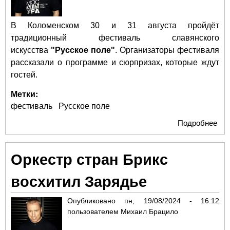
В Коломенском 30 и 31 августа пройдёт
традиционный фестиваль славянского
искусства
"Русское поле"
. Организаторы фестиваля
рассказали о программе и сюрпризах, которые ждут
гостей.
Метки:
фестиваль
Русское поле
Подробнее
о Н
фе
"Ру
Оркестр стран Брикс
пол
Ко
восхитил Зарядье
свя
са
Опубликовано
пн, 19/08/2024 - 16:12
бо
пользователем
Михаил Брацило
сно