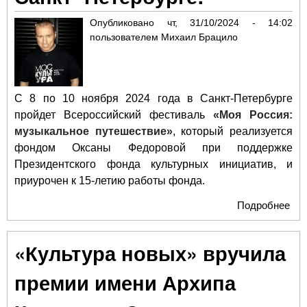
Опубликовано
чт, 31/10/2024 - 14:02
пользователем
Михаил Брацило
С 8 по 10 ноября 2024 года в Санкт-Петербурге
пройдет Всероссийский фестиваль
«Моя Россия:
музыкальное путешествие»
, который реализуется
фондом Оксаны Федоровой при поддержке
Президентского фонда культурных инициатив, и
приурочен к 15-летию работы фонда.
Подробнее
о
Все
фе
«Культура новых» вручила
«Мо
му
премии имени Архипа
пут
про