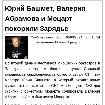
стр
Юрий Башмет, Валерия
Бри
вос
Абрамова и Моцарт
За
покорили Зарядье
Опубликовано
вс, 18/08/2024 - 16:34
пользователем
Михаил Брацило
Во второй день II Фестиваля юношеских оркестров в
Зарядье в вечернем блоке выступил Сводный
юношеский симфонический оркестр стран СНГ п/у
маэстро Юрия Башмета, в который входят юные
музыканты из всех стран СНГ. А в Концерте №3 для
скрипки с оркестром Моцарта солировала Валерия
Абрамова. И это был вечер Моцарта.