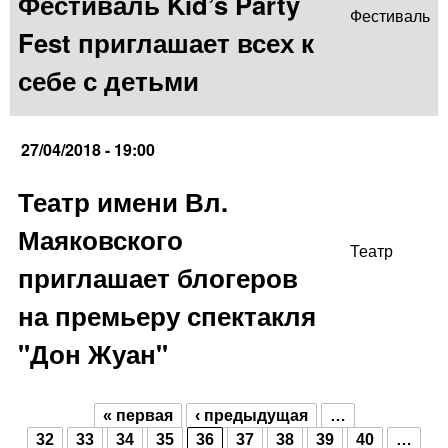
Фестиваль Kid’s Party
Фестиваль
Fest приглашает всех к
себе с детьми
27/04/2018 - 19:00
Театр имени Вл.
Маяковского
Театр
приглашает блогеров
на премьеру спектакля
"Дон Жуан"
« первая
‹ предыдущая
…
Страницы
32
33
34
35
36
37
38
39
40
…