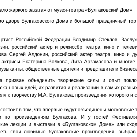
ало жаркого заката» от музея-театра «Булгаковский Дом»
во дворе Булгаковского Дома и большой праздничный торт
тист Российской Федерации Владимир Стеклов, Заслу
ин, российский актёр и режиссёр театра, кино и телеви
ова Сергей Алдонин, российский актёр театра, кино и д
актрисы Екатерина Волкова, Лиза Арзамасова и многие 
 музыканты, общественные деятели и представители бизнеса
а призван объединить творческие силы и опыт покло
ка новых идей, их развития и реализации в самых разны
еля к творчеству М.А. Булгакова, произведения которого и 
 состоит в том, что впервые будут объединены московские 
и по произведениям Булгакова. И у гостей Фестиваля
ские лекции и выставки в «Булгаковском Доме» или сход
реть свои любимые булгаковские произведения, выбрав 