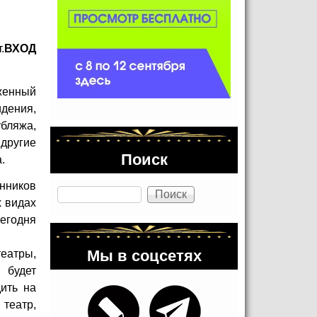
.
ВХОД
женный
дения,
убляжа,
другие
Поиск
.
нников
Поиск
х видах
сегодня
Мы в соцсетях
театры,
 будет
ить на
театр,