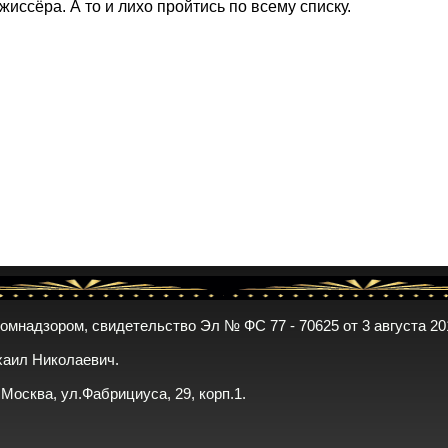
жиссёра. А то и лихо пройтись по всему списку.
комнадзором, свидетельство Эл № ФС 77 - 70625 от 3 августа 20
хаил Николаевич.
. Москва, ул.Фабрициуса, 29, корп.1.