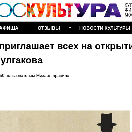
Перейти к основному
содержанию
АФИША
ОТЗЫВЫ
НОВОСТИ КУЛЬТУРЫ
приглашает всех на открыт
Булгакова
:50
пользователем
Михаил Брацило