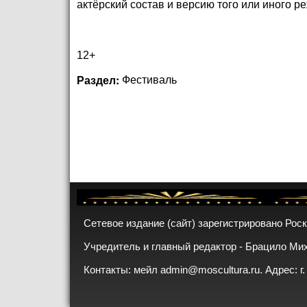
актёрский состав и версию того или иного ре
12+
Раздел:
Фестиваль
Сетевое издание (сайт) зарегистрировано Рос
Учредитель и главный редактор - Брацило Ми
Контакты: мейл
admin@moscultura.ru
. Адрес: г