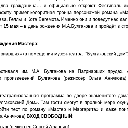
 два гражданина… и официально откроют Фестиваль им
тафету примет колоритная троица персонажей романа «Ма
ва, Геллы и Кота Бегемота. Именно они и поведут нас да
ет
15 мая
– в день рождения М.А.Булгакова и пройдёт в ст
ждения Мастера:
атриарших» (в помещении музея-театра
""Булгаковский дом"
стиваля им. М.А. Булгакова на Патриарших прудах. 
з произведений Булгакова (режиссёр Ольга Аничкова
 театрализованная программа во дворе знаменитого дома
лгаковский Дом». Там гости смогут в пролной мере окун
ойти тест по роману «Мастер и Маргарита» и даже поиг
га Аничкова)
ВХОД СВОБОДНЫЙ
;
рита» (режиссёр Сергей Алдонин)