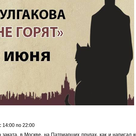
с
14:00
по
22:00
аката, в Москве, на Патриарших прудах, как и написал к