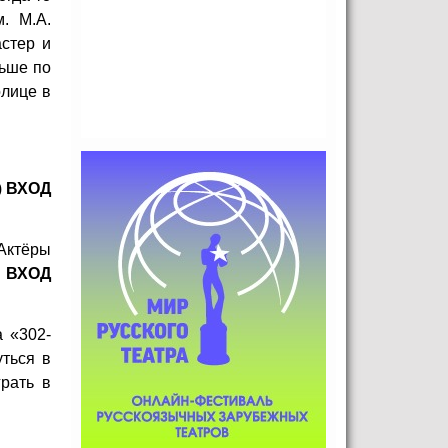
. М.А.
стер и
льше по
олице в
)
ВХОД
Актёры
)
ВХОД
 «302-
уться в
рать в