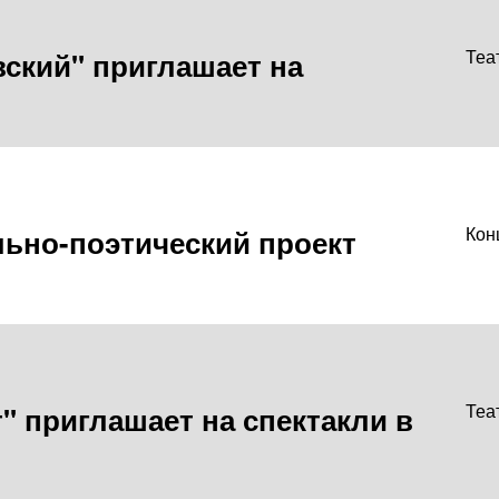
вский" приглашает на
Теа
ьно-поэтический проект
Кон
т" приглашает на спектакли в
Теа