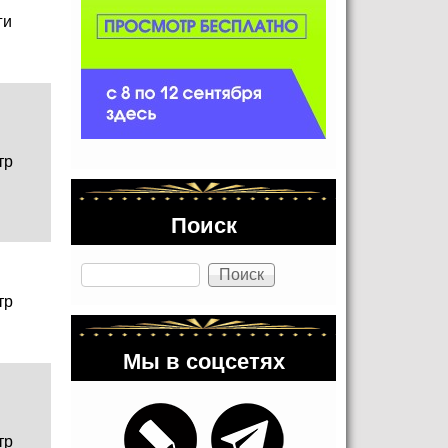
ги
тр
Поиск
Поиск
тр
Мы в соцсетях
тр