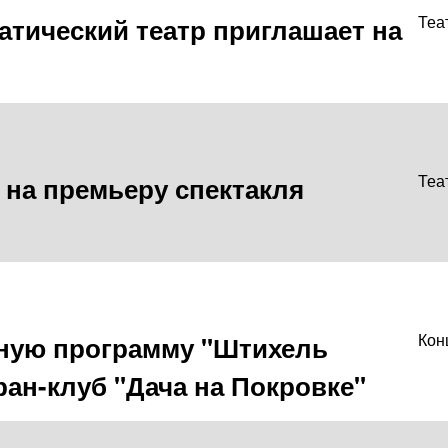
тический театр приглашает на
Теа
 на премьеру спектакля
Теа
ную программу "Штихель
Кон
ан-клуб "Дача на Покровке"