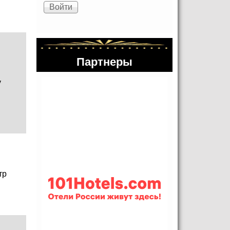
Партнеры
у
тр