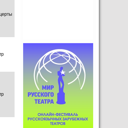
церты
тр
тр