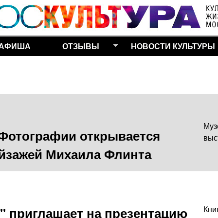
Перейти к основному
содержанию
АФИША
ОТЗЫВЫ
НОВОСТИ КУЛЬТУРЫ
Муз
 Фотографии открывается
выс
йзажей Михаила Флинта
" приглашает на презентацию
Кни