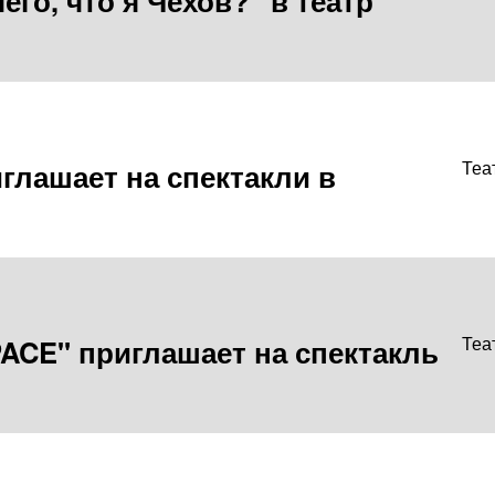
го, что я Чехов?" в театр
глашает на спектакли в
Теа
ACE" приглашает на спектакль
Теа