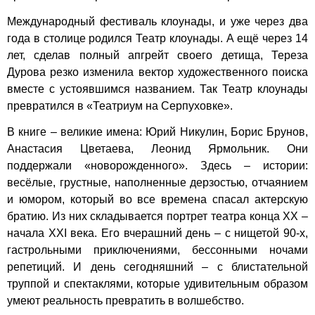
Международный фестиваль клоунады, и уже через два
года в столице родился Театр клоунады. А ещё через 14
лет, сделав полный апгрейт своего детища, Тереза
Дурова резко изменила вектор художественного поиска
вместе с устоявшимся названием. Так Театр клоунады
превратился в «Театриум на Серпуховке».
В книге – великие имена: Юрий Никулин, Борис Брунов,
Анастасия Цветаева, Леонид Ярмольник. Они
поддержали «новорожденного». Здесь – истории:
весёлые, грустные, наполненные дерзостью, отчаянием
и юмором, который во все времена спасал актерскую
братию. Из них складывается портрет театра конца ХХ –
начала XXI века. Его вчерашний день – с нищетой 90-х,
гастрольными приключениями, бессонными ночами
репетиций. И день сегодняшний – с блистательной
труппой и спектаклями, которые удивительным образом
умеют реальность превратить в волшебство.