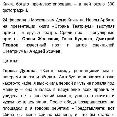
Книга богато проиллюстрирована – в ней около 300
фотографий.
24 февраля в Московском Доме Книги на Новом Арбате
на презентации книги «Страна Театриум» выступят
артисты и друзья театра. Среди них – популярные
артисты:
Олеся Железняк, Гоша Куценко, Дмитрий
Певцов
, известный поэт и автор спектаклей
«Театриума»
Андрей Усачев
.
Цитаты:
Тереза Дурова:
«Как-то между репетициями мы с
актерами поехали обедать. Автобус остановился возле
какого-то кафе, я выскочила первой и чуть не попала под
машину – она мчалась в нарушение всех правил. Я
увидела ее в последний момент, успела отскочить и
чудом осталась жива. После обеда возвращаемся на
площадку, и я говорю ребятам: «Представляете: вот
сбила бы меня сейчас машина, и что бы стало с