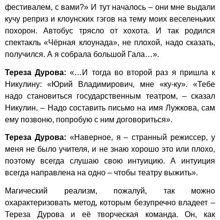
фестивалем, с вами?» И тут началось – они мне выдали
кучу реприз и клоунских гэгов на тему моих веселеньких
похорон. Автобус трясло от хохота. И так родился
спектакль «Чёрная клоунада», не плохой, надо сказать,
получился. А я собрала большой Гала…».
Тереза Дурова:
«…И тогда во второй раз я пришла к
Никулину: «Юрий Владимирович, мне «ку-ку». «Тебе
надо становиться государственным театром, – сказал
Никулин. – Надо составить письмо на имя Лужкова, сам
ему позвоню, попробую с ним договориться».
Тереза Дурова:
«Наверное, я – странный режиссер, у
меня не было учителя, и не знаю хорошо это или плохо,
поэтому всегда слушаю свою интуицию. А интуиция
всегда направлена на одно – чтобы театру выжить».
Магический реализм, пожалуй, так можно
охарактеризовать метод, которым безупречно владеет –
Тереза Дурова и её творческая команда. Он, как