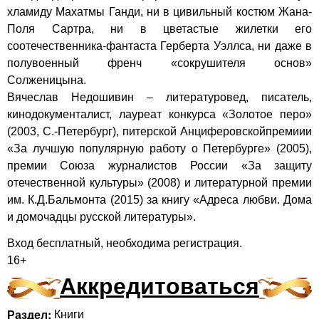
хламиду Махатмы Ганди, ни в цивильный костюм Жана-
Поля Сартра, ни в цветастые жилетки его
соотечественника-фантаста Герберта Уэллса, ни даже в
полувоенный френч «сокрушителя основ»
Солженицына.
Вячеслав Недошивин – литературовед, писатель,
кинодокументалист, лауреат конкурса «Золотое перо»
(2003, С.-Петербург), питерской Анциферовскойпремиии
«За лучшую популярную работу о Петербурге» (2005),
премии Союза журналистов России «За защиту
отечественной культуры» (2008) и литературной премии
им. К.Д.Бальмонта (2015) за книгу «Адреса любви. Дома
и домочадцы русской литературы».
Вход бесплатный,
необходима регистрация
.
16+
Аккредитоваться
Раздел:
Книги