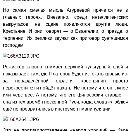
Но самая смелая мысль Агуреевой прячется не в
главных героях. Внезапно, среди интеллигентских
выкрутасов, на сцене появляются другие люди.
Крестьяне. И они говорят — о Евангелии, о правде, о
терпении. Их реплики звучат как приговор суетящимся
господам.
Режиссёр словно снимает верхний культурный слой и
показывает: там, где Платонов будет истекать кровью из-
за неразделённой страсти, крестьянин просто
перекрестится и пойдёт пахать. Не потому, что он глупее
или черствее. А потому, что его философия старше —
она из тех времён посконной Руси, когда слова «люблю»
ещё не превратились в инструмент манипуляции.
Это не противопоставление «народ хороший — баре