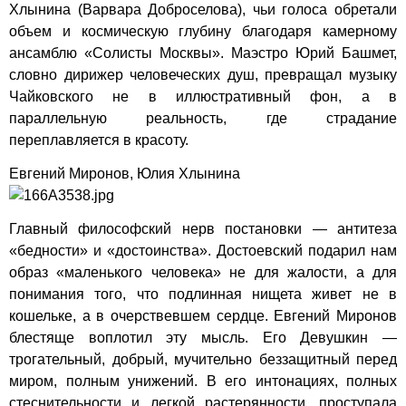
Хлынина (Варвара Доброселова), чьи голоса обретали
объем и космическую глубину благодаря камерному
ансамблю «Солисты Москвы». Маэстро Юрий Башмет,
словно дирижер человеческих душ, превращал музыку
Чайковского не в иллюстративный фон, а в
параллельную реальность, где страдание
переплавляется в красоту.
Евгений Миронов, Юлия Хлынина
Главный философский нерв постановки — антитеза
«бедности» и «достоинства». Достоевский подарил нам
образ «маленького человека» не для жалости, а для
понимания того, что подлинная нищета живет не в
кошельке, а в очерствевшем сердце. Евгений Миронов
блестяще воплотил эту мысль. Его Девушкин —
трогательный, добрый, мучительно беззащитный перед
миром, полным унижений. В его интонациях, полных
стеснительности и легкой растерянности, проступала