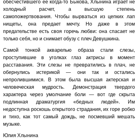
обесчестившего ее когда-то Быкова, Хлынина играет не
холодный расчет, а высшую степень
самопожертвования. Чтобы вырваться из цепких лап
нищеты, она предает мечту. Но даже в этом
предательстве есть своя горечь любви: она спасает не
только себя, но и снимает обузу с плеч Девушкина.
Самой тонкой акварелью образа стали слезы,
проступившие в уголках глаз актрисы в момент
расставания. Эти слезы не превратились в плач, не
обернулись истерикой — они так и остались
непролившимися. В этом была высшая актерская и
человеческая мудрость. Демонстрация твердого
характера через умолчание боли — вот где скрыта
подлинная драматургия «бедных людей». Им
недоступна роскошь открытого страдания, их горе робко
и тихо, как тот самый дождь, не посмевший мешать
музыке.
Юлия Хлынина