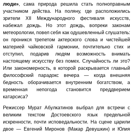
люди»
, сама природа решила стать полноправным
участником действа. На поляну, где расположились
зрители XII Международного фестиваля искусств,
набежал дождь. Но этот дождь, вопреки законам
метеорологии, повел себя как одушевленный слушатель:
он проникся трепетом актерского слова и чистейшей
материей чайковской гармонии, почтительно стих и
отступил, подарив людям возможность внимать
настоящему искусству без помех. Случайность ли это?
Или закономерность, в которой раскрывается главный
философский парадокс вечера — когда внешняя
бедность оборачивается внутренним богатством, а
временная непогода становится преддверием
катарсиса?
Режиссер Мурат Абулкатинов выбрал для встречи с
великим текстом Достоевского язык предельной
искренности, почти исповедальности. На сцене царили
двое — Евгений Миронов (Макар Девушкин) и Юлия