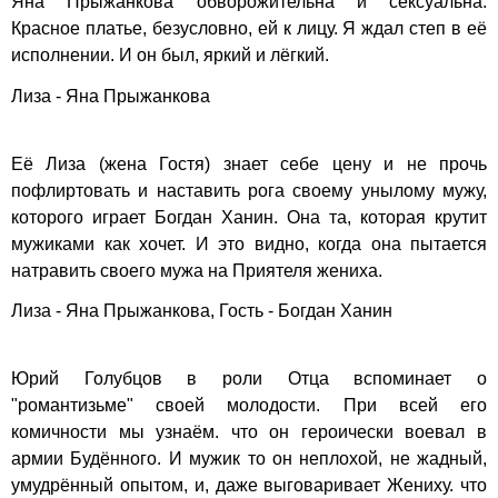
Яна Прыжанкова обворожительна и сексуальна.
Красное платье, безусловно, ей к лицу. Я ждал степ в её
исполнении. И он был, яркий и лёгкий.
Лиза - Яна Прыжанкова
Её Лиза (жена Гостя) знает себе цену и не прочь
пофлиртовать и наставить рога своему унылому мужу,
которого играет Богдан Ханин. Она та, которая крутит
мужиками как хочет. И это видно, когда она пытается
натравить своего мужа на Приятеля жениха.
Лиза - Яна Прыжанкова, Гость - Богдан Ханин
Юрий Голубцов в роли Отца вспоминает о
"романтизьме" своей молодости. При всей его
комичности мы узнаём. что он героически воевал в
армии Будённого. И мужик то он неплохой, не жадный,
умудрённый опытом, и, даже выговаривает Жениху. что