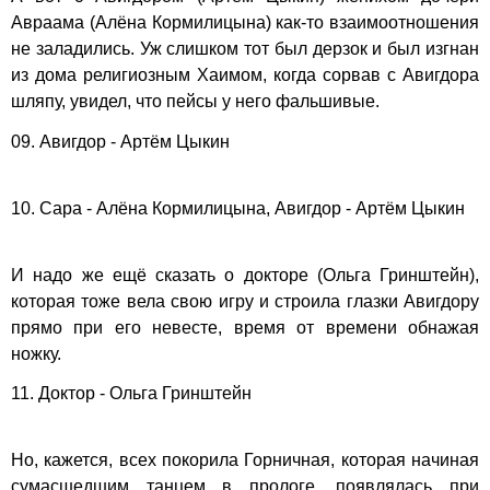
Авраама (Алёна Кормилицына) как-то взаимоотношения
не заладились. Уж слишком тот был дерзок и был изгнан
из дома религиозным Хаимом, когда сорвав с Авигдора
шляпу, увидел, что пейсы у него фальшивые.
09. Авигдор - Артём Цыкин
10. Сара - Алёна Кормилицына, Авигдор - Артём Цыкин
И надо же ещё сказать о докторе (Ольга Гринштейн),
которая тоже вела свою игру и строила глазки Авигдору
прямо при его невесте, время от времени обнажая
ножку.
11. Доктор - Ольга Гринштейн
Но, кажется, всех покорила Горничная, которая начиная
сумасшедшим танцем в прологе, появлялась при