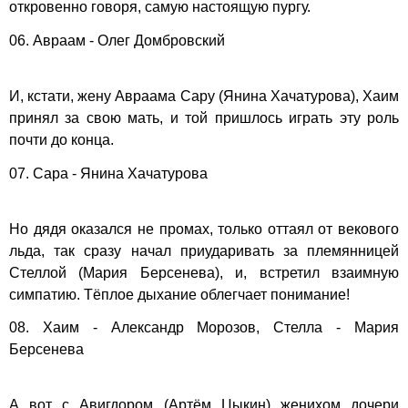
откровенно говоря, самую настоящую пургу.
06. Авраам - Олег Домбровский
И, кстати, жену Авраама Сару (Янина Хачатурова), Хаим
принял за свою мать, и той пришлось играть эту роль
почти до конца.
07. Сара - Янина Хачатурова
Но дядя оказался не промах, только оттаял от векового
льда, так сразу начал приударивать за племянницей
Стеллой (Мария Берсенева), и, встретил взаимную
симпатию. Тёплое дыхание облегчает понимание!
08. Хаим - Александр Морозов, Стелла - Мария
Берсенева
А вот с Авигдором (Артём Цыкин) женихом дочери