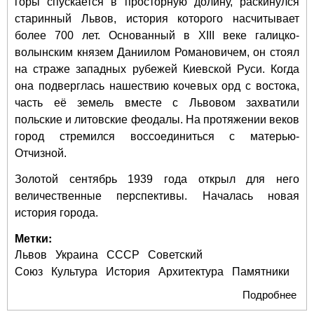
горы спускается в просторную долину, раскинулся
старинный Львов, история которого насчитывает
более 700 лет. Основанный в XIII веке галицко-
волынским князем Даниилом Романовичем, он стоял
на страже западных рубежей Киевской Руси. Когда
она подверглась нашествию кочевых орд с востока,
часть её земель вместе с Львовом захватили
польские и литовские феодалы. На протяжении веков
город стремился воссоединиться с матерью-
Отчизной.
Золотой сентябрь 1939 года открыл для него
величественные перспективы. Началась новая
история города.
Метки:
Львов
Украина
СССР
Советский
Союз
Культура
История
Архитектура
Памятники
Подробнее
о
Сов