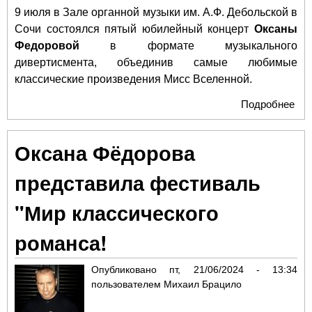
9 июля в Зале органной музыки им. А.Ф. Дебольской в
Сочи состоялся пятый юбилейный концерт
Оксаны
Федоровой
в формате музыкального
дивертисмента, объединив самые любимые
классические произведения Мисс Вселенной.
Подробнее
о О
Фе
пре
Оксана Фёдорова
в С
юб
представила фестиваль
со
кон
"Мир классического
романса!
Опубликовано
пт, 21/06/2024 - 13:34
пользователем
Михаил Брацило