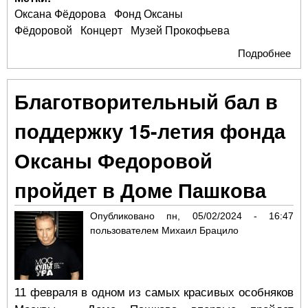
Оксана Фёдорова
Фонд Оксаны
Фёдоровой
Концерт
Музей Прокофьева
Подробнее
о Р
Ок
Фё
Благотворительный бал в
поддержку 15-летия фонда
Оксаны Федоровой
пройдет в Доме Пашкова
Опубликовано
пн, 05/02/2024 - 16:47
пользователем
Михаил Брацило
11 февраля в одном из самых красивых особняков