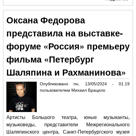
Ме
фе
Оксана Федорова
«М
кла
представила на выставке-
ром
форуме «Россия» премьеру
фильма «Петербург
Шаляпина и Рахманинова»
Опубликовано
пн, 13/05/2024 - 01:19
пользователем
Михаил Брацило
Артисты Большого театра, юные музыканты,
музыковеды, представители Межрегионального
Шаляпинского центра, Санкт-Петербургского музея