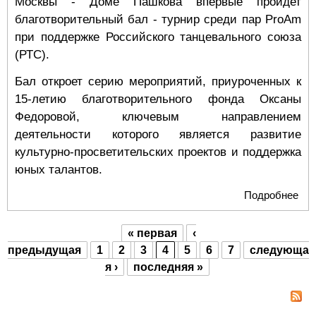
Москвы - Доме Пашкова впервые пройдет
благотворительный бал - турнир среди пар ProAm
при поддержке Российского танцевального союза
(РТС).
Бал откроет серию мероприятий, приуроченных к
15-летию благотворительного фонда Оксаны
Федоровой, ключевым направлением
деятельности которого является развитие
культурно-просветительских проектов и поддержка
юных талантов.
Подробнее
о
Бла
бал
« первая
‹
15-
Страницы
предыдущая
1
2
3
4
5
6
7
следующа
Ок
я ›
последняя »
про
Па