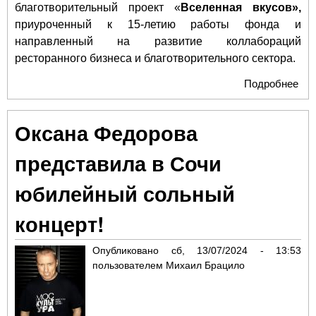
благотворительный проект «
Вселенная вкусов»,
приуроченный к 15-летию работы фонда и
направленный на развитие коллабораций
ресторанного бизнеса и благотворительного сектора.
Подробнее
о О
и г
Cra
Оксана Федорова
бла
про
представила в Сочи
вку
юбилейный сольный
концерт!
Опубликовано
сб, 13/07/2024 - 13:53
пользователем
Михаил Брацило