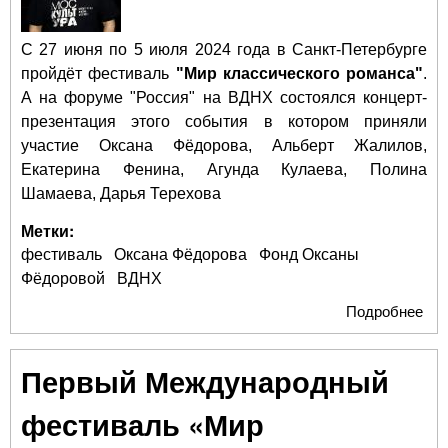
С 27 июня по 5 июля 2024 года в Санкт-Петербурге
пройдёт фестиваль
"Мир классического романса"
.
А на форуме "Россия" на ВДНХ состоялся концерт-
презентация этого события в котором приняли
участие Оксана Фёдорова, Альберт Жалилов,
Екатерина Фенина, Агунда Кулаева, Полина
Шамаева, Дарья Терехова
Метки:
фестиваль
Оксана Фёдорова
Фонд Оксаны
Фёдоровой
ВДНХ
Подробнее
о О
Фё
пре
Первый Международный
фе
"М
фестиваль «Мир
кла
ром