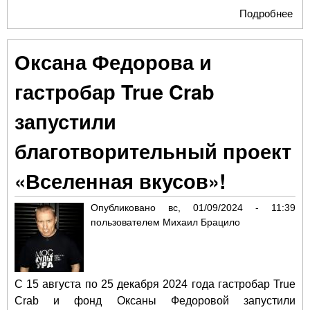
Подробнее
о Ф
Ок
Фё
Оксана Федорова и
пре
"Ба
гастробар True Crab
ист
225
запустили
А.С
благотворительный проект
«Вселенная вкусов»!
Опубликовано
вс, 01/09/2024 - 11:39
пользователем
Михаил Брацило
С 15 августа по 25 декабря 2024 года гастробар True
Crab и фонд Оксаны Федоровой запустили