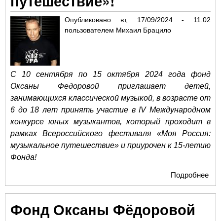
путешествие»!
Опубликовано
вт, 17/09/2024 - 11:02
пользователем
Михаил Брацило
С 10 сентября по 15 октября 2024 года фонд
Оксаны Федоровой приглашает детей,
занимающихся классической музыкой, в возрасте от
6 до 18 лет принять участие в
IV
Международном
конкурсе юных музыкантов, который проходит в
рамках Всероссийского фестиваля «Моя Россия:
музыкальное путешествие» и приурочен к 15-летию
Фонда!
Подробнее
о С
при
IV
Фонд Оксаны Фёдоровой
Ме
кон