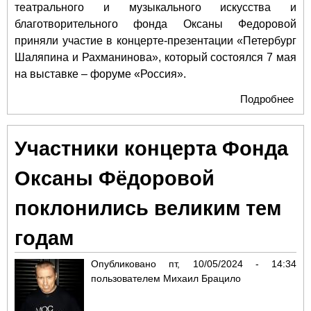
театрального и музыкального искусства и
благотворительного фонда Оксаны Федоровой
приняли участие в концерте-презентации «Петербург
Шаляпина и Рахманинова», который состоялся 7 мая
на выставке – форуме «Россия».
Подробнее
о О
Фе
пре
Участники концерта Фонда
на 
фо
Оксаны Фёдоровой
«Ро
пре
поклонились великим тем
фи
«Пе
годам
Ша
Ра
Опубликовано
пт, 10/05/2024 - 14:34
пользователем
Михаил Брацило