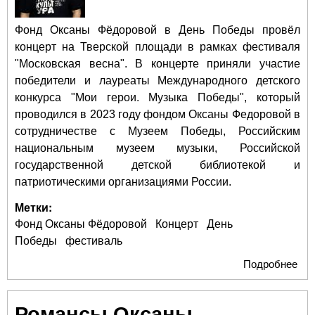
Фонд Оксаны Фёдоровой в День Победы провёл
концерт на Тверской площади в рамках фестиваля
"Московская весна". В концерте приняли участие
победители и лауреаты Международного детского
конкурса "Мои герои. Музыка Победы", который
проводился в 2023 году фондом Оксаны Федоровой в
сотрудничестве с Музеем Победы, Российским
национальным музеем музыки, Российской
государственной детской библиотекой и
патриотическими организациями России.
Метки:
Фонд Оксаны Фёдоровой
Концерт
День
Победы
фестиваль
Подробнее
о У
кон
Фо
Романсы Оксаны
Ок