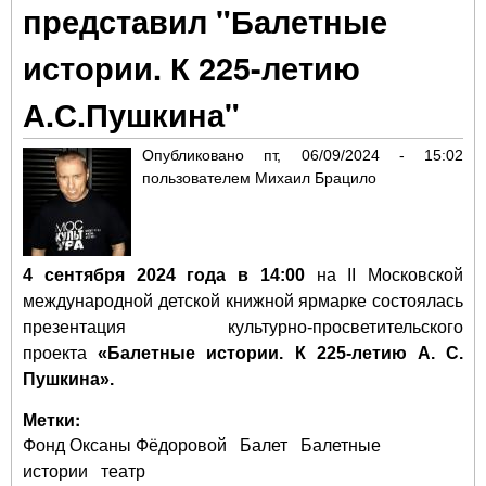
представил "Балетные
муз
«Мо
истории. К 225-летию
му
пут
А.С.Пушкина"
Опубликовано
пт, 06/09/2024 - 15:02
пользователем
Михаил Брацило
4 сентября 2024 года в 14:00
на II Московской
международной детской книжной ярмарке состоялась
презентация культурно-просветительского
проекта
«Балетные истории. К 225-летию А. С.
Пушкина».
Метки:
Фонд Оксаны Фёдоровой
Балет
Балетные
истории
театр