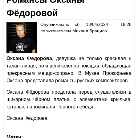
Фё
Фёдоровой
пок
вел
Опубликовано
сб, 13/04/2024 - 18:28
год
пользователем
Михаил Брацило
Оксана Фёдорова
, девушка не только красивая и
талантливая, но и великолепно поющая, обладающая
прекрасным меццо-сопрано. В Музее Прокофьева
Оксана представила романсы русских композиторов.
Оксана Фёдорова предстала перед слушателями в
шикарном чёрном платье, с элементами крыльев,
которые напоминали Чёрного лебедя.
Оксана Фёдорова
Метки: