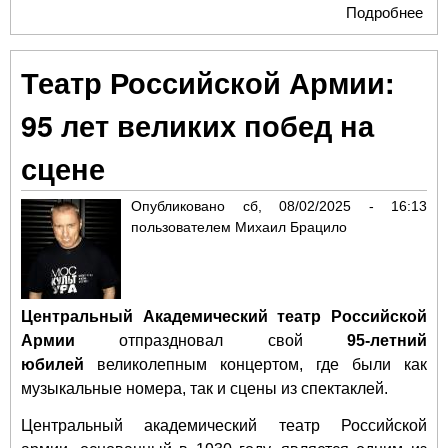
Подробнее
о "
Бос
Теа
Театр Российской Армии:
алх
пр
95 лет великих побед на
пес
Роз
сцене
эпи
Опубликовано
сб, 08/02/2025 - 16:13
пользователем
Михаил Брацило
Центральный Академический театр Российской
Армии
отпраздновал свой
95-летний
юбилей
великолепным концертом, где были как
музыкальные номера, так и сцены из спектаклей.
Центральный академический театр Российской