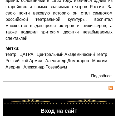
армии, основанный в 1930 году, является одним из
старейших и самых значимых театров России. За
свою почти вековую историю он стал символом
российской театральной культуры, воспитал
множество выдающихся актеров и режиссеров, а
также подарил зрителям десятки незабываемых
спектаклей.
Метки:
театр
ЦАТРА
Центральный Академический Театр
Российской Армии
Александр Домогаров
Максим
Аверин
Александр Розенбаум
Подробнее
о Т
Рос
Арм
лет
вел
поб
Вход на сайт
сце