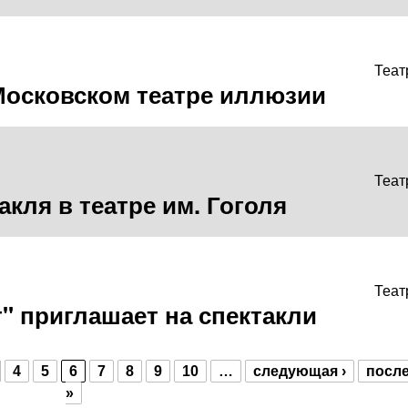
Теат
Московском театре иллюзии
Теат
акля в театре им. Гоголя
Теат
т" приглашает на спектакли
4
5
6
7
8
9
10
…
следующая ›
посл
»