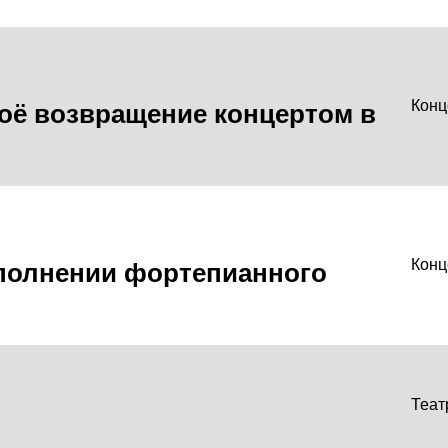
воё возвращение концертом в
Конц
сполнении фортепианного
Конц
Теат