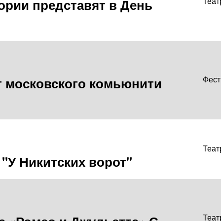
ории представят в День
Теат
т московского комьюнити
Фест
Теат
 "У Никитских ворот"
Теат