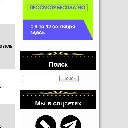
р
иваль
Поиск
Поиск
р
Мы в соцсетях
р