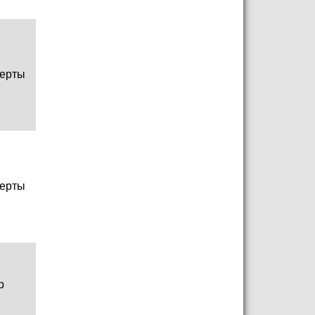
ерты
ерты
р