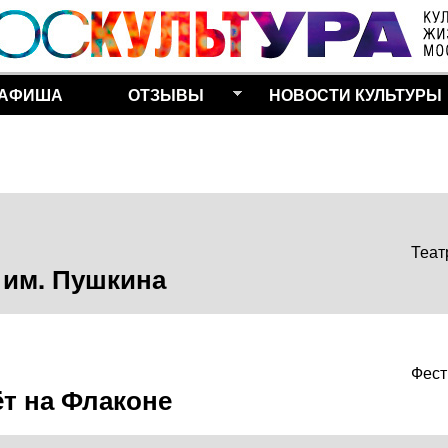
Перейти к основному
содержанию
АФИША
ОТЗЫВЫ
НОВОСТИ КУЛЬТУРЫ
Теат
 им. Пушкина
Фест
т на Флаконе