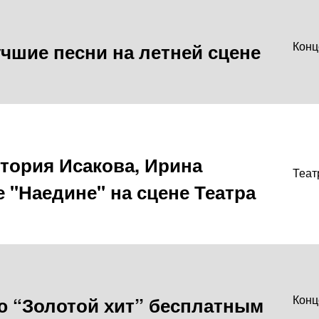
чшие песни на летней сцене
Конц
тория Исакова, Ирина
Теат
 "Наедине" на сцене Театра
ю “Золотой хит” бесплатным
Конц