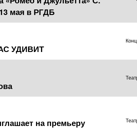
 «Ромео и Джульетта» С.
13 мая в РГДБ
Конц
АС УДИВИТ
Теат
ова
иглашает на премьеру
Теат