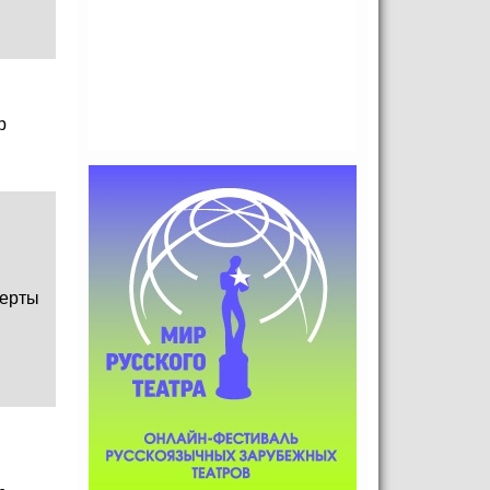
р
ерты