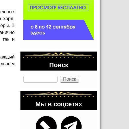
кальных
в хард-
ьеры. В
анично
 так и
 каждый
Поиск
нальным
Поиск
Мы в соцсетях