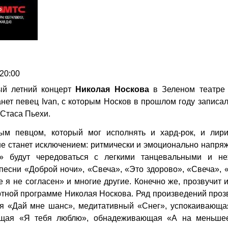
 20:00
ый летний концерт
Николая Носкова
в Зеленом театре
нет певец Ivan, с которым Носков в прошлом году записа
 Стаса Пьехи.
ым певцом, который мог исполнять и хард-рок, и лири
не станет исключением: ритмически и эмоционально напр
м» будут чередоваться с легкими танцевальными и н
есни «Доброй ночи», «Свеча», «Это здорово», «Свеча», 
я не согласен» и многие другие. Конечно же, прозвучит 
тной программе Николая Носкова. Ряд произведений проз
ая «Дай мне шанс», медитативный «Снег», успокаивающа
ующая «Я тебя люблю», обнадеживающая «А на меньше