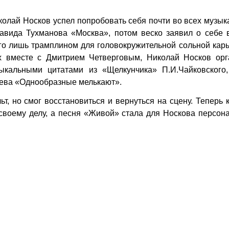
колай Носков успел попробовать себя почти во всех музы
Давида Тухманова «Москва», потом веско заявил о себе 
го лишь трамплином для головокружительной сольной кар
-х вместе с Дмитрием Четверговым, Николай Носков орг
ыкальными цитатами из «Щелкунчика» П.И.Чайковского,
лева «Однообразные мелькают».
т, но смог восстановиться и вернуться на сцену. Теперь
 своему делу, а песня «Живой» стала для Носкова персо