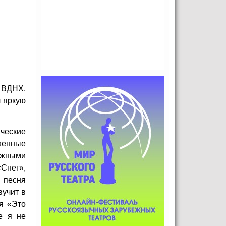
 ВДНХ.
л яркую
ческие
яженные
ежными
«Снег»,
и песня
вучит в
я «Это
е я не