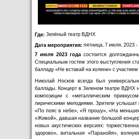
Где:
Зелёный театр ВДНХ
Дата мероприятия:
пятница, 7 июля, 2023 -
7 июля 2023 года
состоится долгожданн
Специальным гостем этого выступления ста
балладу «Не вставай на колени» с участием
Николай Носков всегда был универсальн
баллады. Концерт в Зеленом театре ВДНХ 
композиции с «металлическим привкусо
лирическими мелодиями. Зрители услышат п
«По пояс в небе», «Я прошу», «На меньшее 
«Живой», давшая название большой концер
новых акустических версиях: торжественн
здорово», витальная «Паранойя», волн