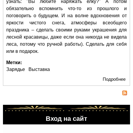
узнать: "Вы любите наряжать елку?" А потом
обязательно вспомнить что-то из прошлого и
поговорить о будущем. И на волне вдохновения от
яркости чистого снега, атмосферы всеобщего
праздника – сделать своими руками украшения для
лесной красавицы, даже если она никогда не видела
леса, потому что ручной работы). Сделать для себя
или в подарок.
Метки:
Зарядье
Выставка
Подробнее
о
"Л
елк
вре
пол
Мос
Вход на сайт
Пар