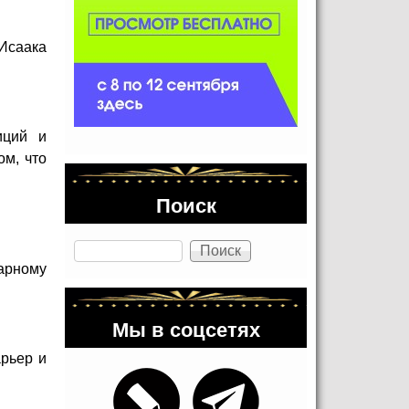
Исаака
иций и
ом, что
Поиск
Поиск
дарному
Мы в соцсетях
арьер и