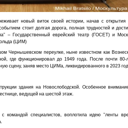
еживает новый виток своей истории, начав с открытия 
событием стоит долгая дорога, полная трудностей и дост
а" – Государственный еврейский театр (ГОСЕТ) и Моск
хольда (ЦИМ)
ом Чернышевском переулке, ныне известном как Вознесе
й, где функционировал до 1949 года. После почти 80-л
ую сцену, заняв место ЦИМа, ликвидированного в 2023 год
трукции здания на Новослободской. Особенное внимани
естнице, ведущей на шестой этаж.
 с командой специалистов, воплотила идею "ленты вре
.