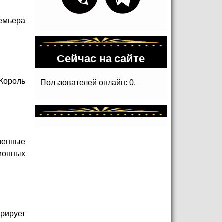
емьера
Сейчас на сайте
"Король
Пользователей онлайн: 0.
еменные
ионных
трирует