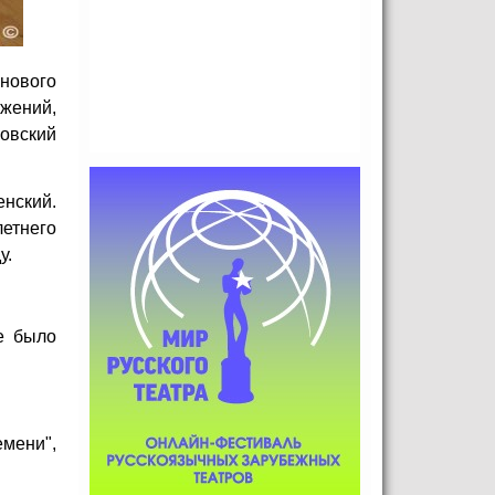
нового
ижений,
овский
нский.
етнего
у.
е было
мени",