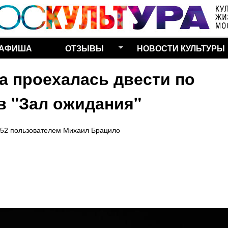
Перейти к основному
содержанию
АФИША
ОТЗЫВЫ
НОВОСТИ КУЛЬТУРЫ
а проехалась двести по
в "Зал ожидания"
:52
пользователем
Михаил Брацило