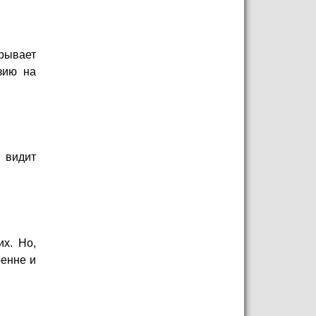
срывает
зию на
 видит
х. Но,
ренне и