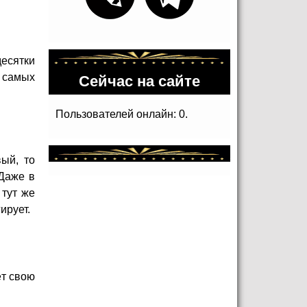
десятки
Сейчас на сайте
з самых
Пользователей онлайн: 0.
ый, то
 Даже в
 тут же
ирует.
ёт свою