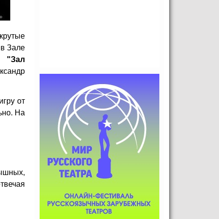
крутые
 в Зале
ля
"Зал
ксандр
игру от
ьно. На
рышных,
отвечая