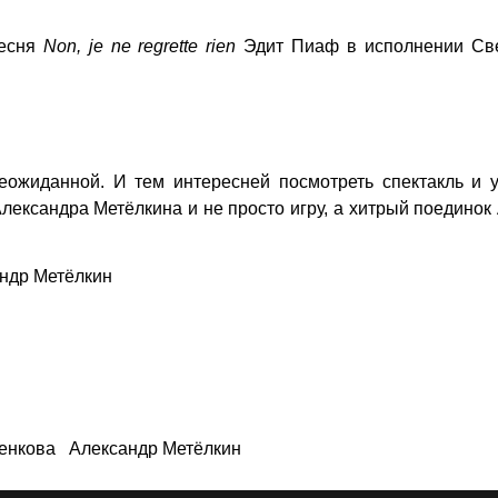
песня
Non, je ne regrette rien
Эдит Пиаф в исполнении Св
неожиданной. И тем интересней посмотреть спектакль и 
ександра Метёлкина и не просто игру, а хитрый поединок
андр Метёлкин
енкова
Александр Метёлкин