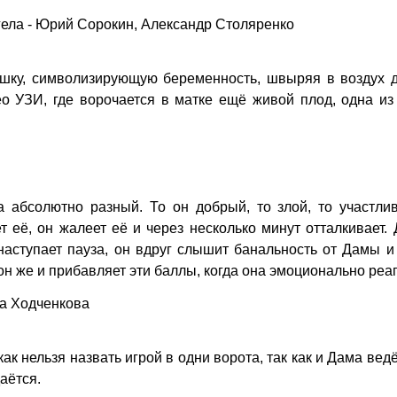
гела - Юрий Сорокин, Александр Столяренко
душку, символизирующую беременность, швыряя в воздух 
ео УЗИ, где ворочается в матке ещё живой плод, одна и
 абсолютно разный. То он добрый, то злой, то участлив
 её, он жалеет её и через несколько минут отталкивает.
 наступает пауза, он вдруг слышит банальность от Дамы и
он же и прибавляет эти баллы, когда она эмоционально реаг
на Ходченкова
ак нельзя назвать игрой в одни ворота, так как и Дама вед
аётся.