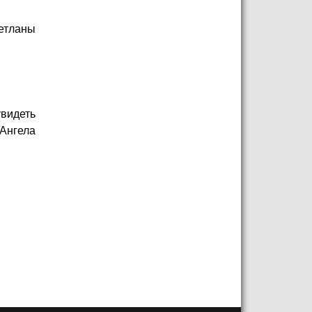
етланы
увидеть
 Ангела