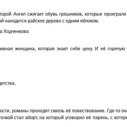
торой Ангел сжигает обувь грешников, которые проиграли
гой находится райское дерево с одним яблоком.
на Ходченкова
ивная женщина, которая знает себе цену. И её горячую 
детства.
ости, романы проходят сквозь её повествование. Где-то о
точкой стал аборт, на который уговорил её парень, с кото