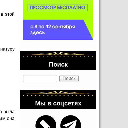
 в этой
натуру
Поиск
Поиск
Мы в соцсетях
на была
рым она