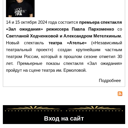
14 и 15 октября 2024 года состоится
премьера спектакля
«Зал ожидания» режиссера Павла Пархоменко
со
Светланой Ходченковой и Александром Метелкиным
.
Новый спектакль
театра «Ателье»
(«Независимый
театральный проект») создан крупнейшим частным
театром России, который в прошлом сезоне отметил 30
лет. Премьерные показы спектакля «Зал ожидания»
пройдут на сцене театра им. Ермоловой.
Подробнее
о
ПР
«З
ожи
Св
Ход
Вход на сайт
и А
Мет