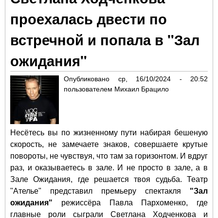
Сер
проехалась двести по
Ека
Кли
встречной и попала в "Зал
Да
Бал
ожидания"
Да
Кис
Опубликовано
ср, 16/10/2024 - 20:52
но
пользователем
Михаил Брацило
спе
теа
«Ат
Несётесь вы по жизненному пути набирая бешеную
скорость, не замечаете знаков, совершаете крутые
повороты, не чувствуя, что там за горизонтом. И вдруг
раз, и оказываетесь в зале. И не просто в зале, а в
Зале Ожидания, где решается твоя судьба. Театр
"Ателье" представил премьеру спектакля
"Зал
ожидания"
режиссёра Павла Пархоменко, где
главные роли сыграли Светлана Ходченкова и