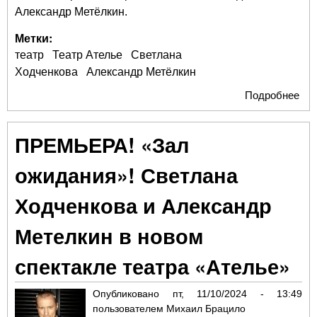
Александр Метёлкин.
Метки:
театр
Театр Ателье
Светлана
Ходченкова
Александр Метёлкин
Подробнее
о С
Ход
про
ПРЕМЬЕРА! «Зал
две
вст
ожидания»! Светлана
и п
"За
Ходченкова и Александр
ожи
Метелкин в новом
спектакле театра «Ателье»
Опубликовано
пт, 11/10/2024 - 13:49
пользователем
Михаил Брацило