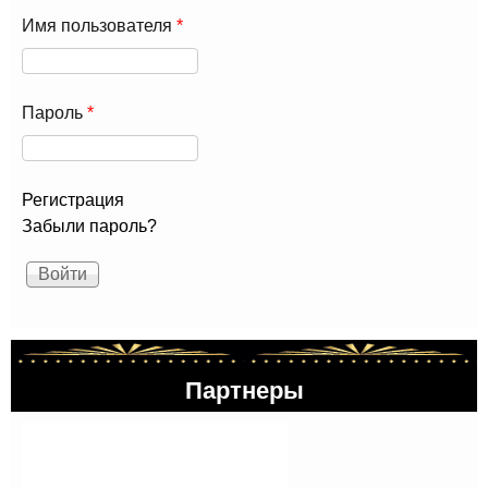
но
Имя пользователя
*
спе
теа
«Ат
Пароль
*
Регистрация
Забыли пароль?
Партнеры