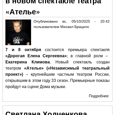
в новом спектакле театра
«Ателье»
Опубликовано
вс, 05/10/2025 - 20:42
пользователем
Михаил Брацило
7 и 8 октября
состоится премьера спектакля
«Дорогая Елена Сергеевна»
; в главной роли –
Екатерина Климова
. Новый спектакль создан
театром
«Ателье» («Независимый театральный
проект»)
– крупнейшим частным театром России,
открывшим в этом году 33 сезон. Премьерные показы
пройдут на сцене Дома музыки.
Подробнее
о
ПР
«До
Светлана Ходченкова
Ел