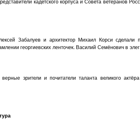
едставители кадетского корпуса и Совета ветеранов Рос
лексей Забалуев и архитектор Михаил Корси сделали п
амлении георгиевских ленточек. Василий Семёнович в эле
 верные зрители и почитатели таланта великого актёра
тура