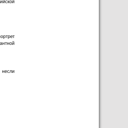
сийской
ортрет
гантной
 несли