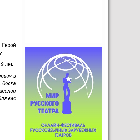
, Герой
.
9 лет.
нович в
 доска
Василий
для вас